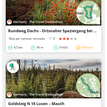
Germany - The Travel Destination
Rundweg Dachs - Ortsnaher Spaziergang bei Neuschönau
Ruta per caminar recreatiu
·
0
·
4,5 km
90 m
01h03
Medium
Germany - The Travel Destination
Goldsteig N 18 Lusen – Mauth