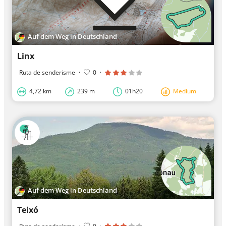
Auf dem Weg in Deutschland
Linx
Ruta de senderisme
·
0
·
4,72 km
239 m
01h20
Medium
Auf dem Weg in Deutschland
Teixó