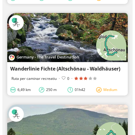
Germany - The Travel Destination
Wanderlinie Fichte (Altschönau - Waldhäuser)
Ruta per caminar recreatiu
·
0
·
6,49 km
250 m
01h42
Medium