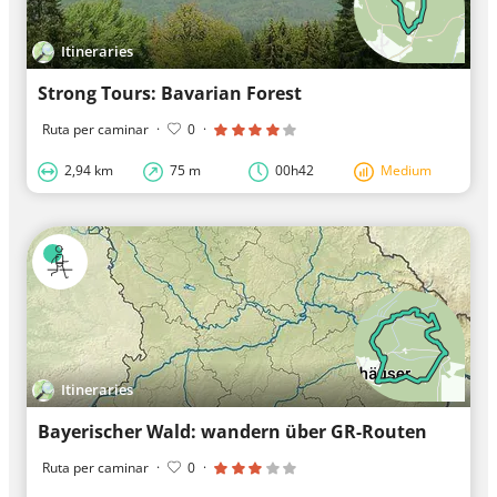
Itineraries
Strong Tours: Bavarian Forest
Ruta per caminar
·
0
·
2,94 km
75 m
00h42
Medium
Itineraries
Bayerischer Wald: wandern über GR-Routen
Ruta per caminar
·
0
·