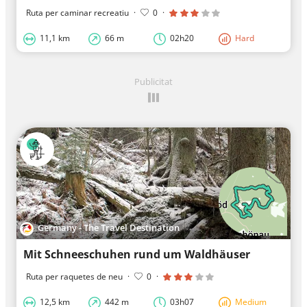
Ruta per caminar recreatiu
·
0
·
11,1 km
66 m
02h20
Hard
Publicitat
Germany - The Travel Destination
Mit Schneeschuhen rund um Waldhäuser
Ruta per raquetes de neu
·
0
·
12,5 km
442 m
03h07
Medium