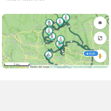
PLUS
5 km
Dades del mapa
© Thunderforest
© OpenStreetMap contributors