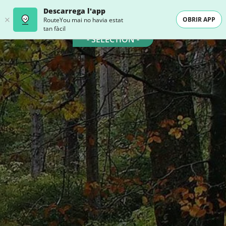
Descarrega l'app
OBRIR APP
RouteYou mai no havia estat
tan fàcil
- SELECTION -