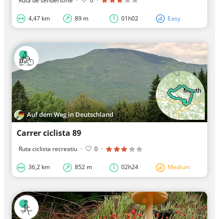
Ruta de senderisme
·
0
·
4,47 km
89 m
01h02
Easy
Auf dem Weg in Deutschland
Carrer ciclista 89
Ruta ciclista recreatiu
·
0
·
36,2 km
852 m
02h24
Medium