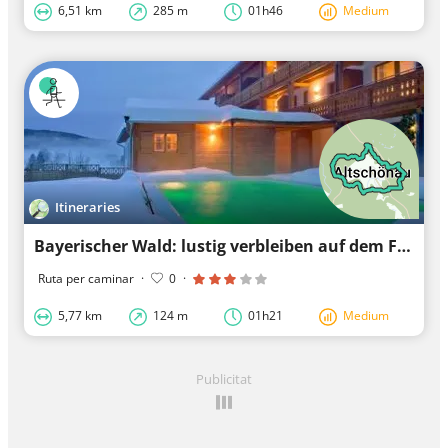
6,51 km
285 m
01h46
Medium
Itineraries
Bayerischer Wald: lustig verbleiben auf dem Fahrrad
Ruta per caminar
·
0
·
5,77 km
124 m
01h21
Medium
Publicitat