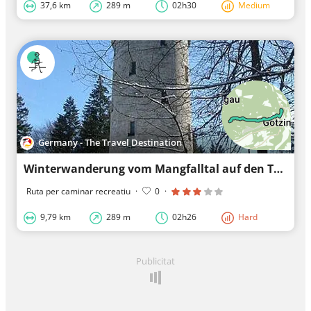
37,6 km
289 m
02h30
Medium
Germany - The Travel Destination
Winterwanderung vom Mangfalltal auf den Taubenberg
Ruta per caminar recreatiu
·
0
·
9,79 km
289 m
02h26
Hard
Publicitat