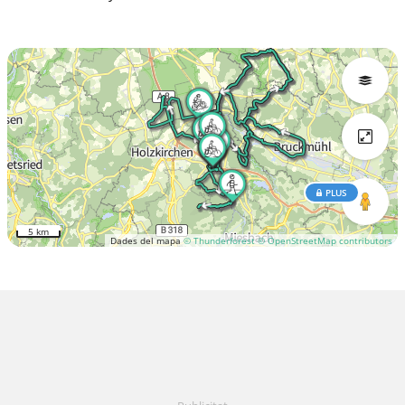
PLUS
5 km
Dades del mapa
© Thunderforest
© OpenStreetMap contributors