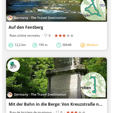
Germany - The Travel Destination
Auf den Fentberg
Ruta ciclista recreatiu
·
0
·
12,2 km
195 m
00h48
Medium
Germany - The Travel Destination
Mit der Bahn in die Berge: Von Kreuzstraße nach Darching entlang der Mangfall
Ruta de bicicleta de muntanya
·
0
·