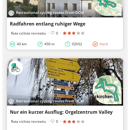
Recreational cycling routes from OCM
Radfahren entlang ruhiger Wege
Ruta ciclista recreatiu
·
0
·
43 km
450 m
02h52
Hard
Recreational cycling routes from OCM
Nur ein kurzer Ausflug: Orgelzentrum Valley
Ruta ciclista recreatiu
·
0
·