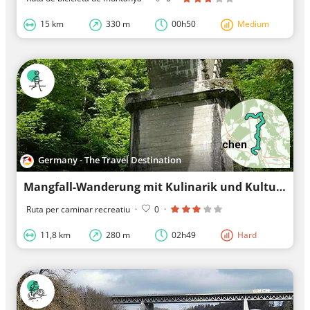
15 km
330 m
00h50
Medium
Germany - The Travel Destination
Mangfall-Wanderung mit Kulinarik und Kultur rund um Valley
Ruta per caminar recreatiu
·
0
·
11,8 km
280 m
02h49
Hard