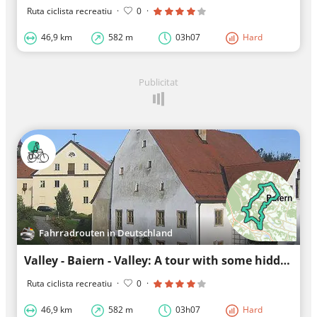
Ruta ciclista recreatiu
·
0
·
46,9 km
582 m
03h07
Hard
Publicitat
Fahrradrouten in Deutschland
Valley - Baiern - Valley: A tour with some hidden gradient
Ruta ciclista recreatiu
·
0
·
46,9 km
582 m
03h07
Hard