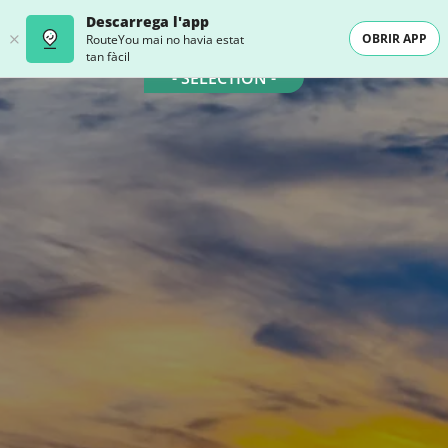
Descarrega l'app
OBRIR APP
RouteYou mai no havia estat
tan fàcil
- SELECTION -