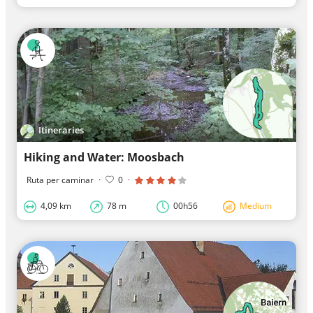
Itineraries
Hiking and Water: Moosbach
Ruta per caminar
·
0
·
4,09 km
78 m
00h56
Medium