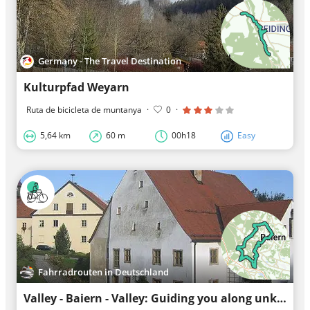
Germany - The Travel Destination
Kulturpfad Weyarn
Ruta de bicicleta de muntanya
·
0
·
5,64 km
60 m
00h18
Easy
Fahrradrouten in Deutschland
Valley - Baiern - Valley: Guiding you along unknown trails