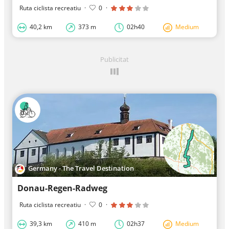
Ruta ciclista recreatiu
·
0
·
40,2 km
373 m
02h40
Medium
Publicitat
Germany - The Travel Destination
Donau-Regen-Radweg
Ruta ciclista recreatiu
·
0
·
39,3 km
410 m
02h37
Medium