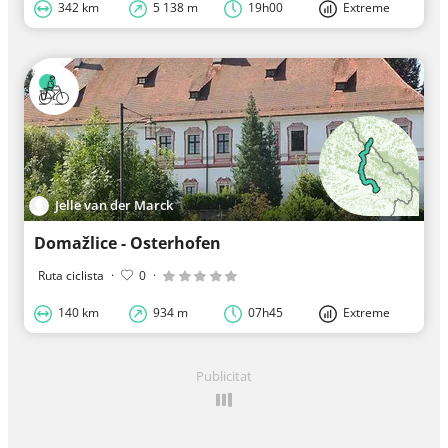
342 km
5 138 m
19h00
Extreme
Jelle van der Marck
Domažlice - Osterhofen
Ruta ciclista
·
0
·
140 km
934 m
07h45
Extreme
Publicitat