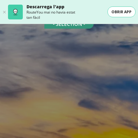
Descarrega l'app
OBRIR APP
RouteYou mai no havia estat
tan fàcil
- SELECTION -