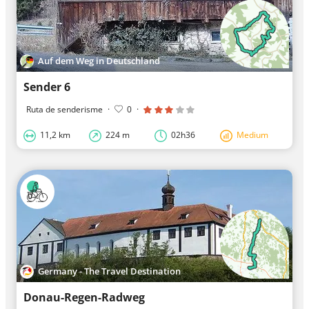
Auf dem Weg in Deutschland
Sender 6
Ruta de senderisme
·
0
·
11,2 km
224 m
02h36
Medium
Germany - The Travel Destination
Donau-Regen-Radweg