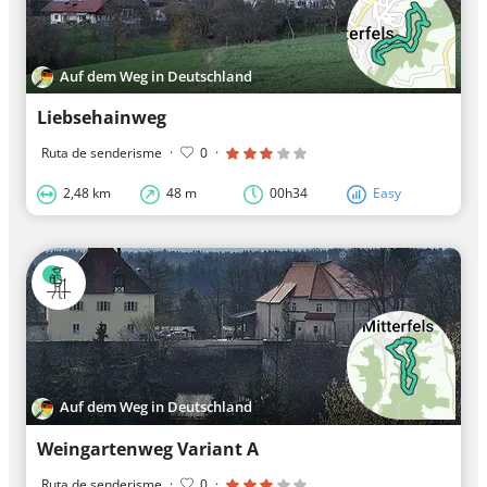
Auf dem Weg in Deutschland
Liebsehainweg
Ruta de senderisme
·
0
·
2,48 km
48 m
00h34
Easy
Auf dem Weg in Deutschland
Weingartenweg Variant A
Ruta de senderisme
·
0
·