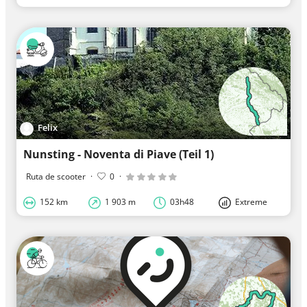
Felix
Nunsting - Noventa di Piave (Teil 1)
Ruta de scooter
·
0
·
152 km
1 903 m
03h48
Extreme