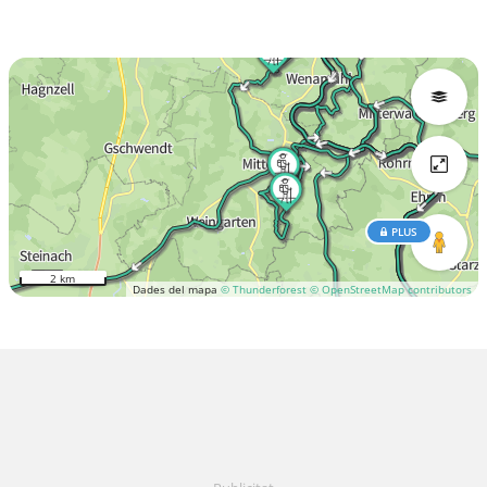
PLUS
2 km
Dades del mapa
© Thunderforest
© OpenStreetMap contributors