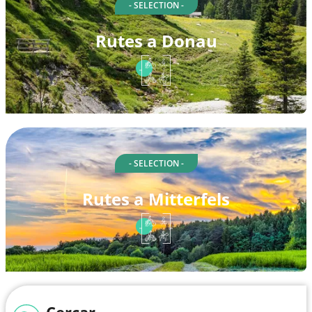
- SELECTION -
Rutes a Donau
- SELECTION -
Rutes a Mitterfels
Cercar