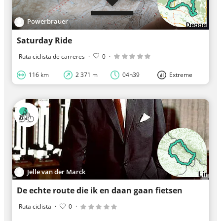
Powerbrauer
Saturday Ride
Ruta ciclista de carreres
·
0
·
116 km
2 371 m
04h39
Extreme
Jelle van der Marck
De echte route die ik en daan gaan fietsen
Ruta ciclista
·
0
·