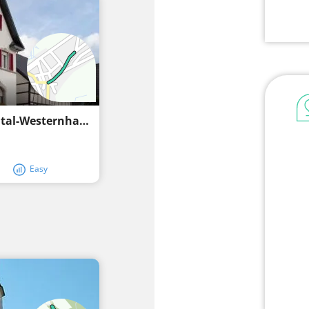
Kulturwanderweg Jagst - 5. Etappe Schöntal-Westernhausen bis Krautheim
Easy