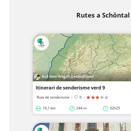
Rutes a Schöntal
Auf dem Weg in Deutschland
Itinerari de senderisme verd 9
Ruta de senderisme
·
0
·
10,1 km
244 m
02h25