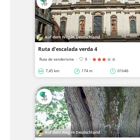
Auf dem Weg in Deutschland
Ruta d'escalada verda 4
Ruta de senderisme
·
0
·
7,45 km
174 m
01h46
Auf dem Weg in Deutschland