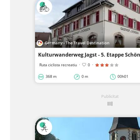
Germany - The Travel Destination
Ruta ciclista recreatiu
·
0
·
368 m
0 m
00h01
Publicitat