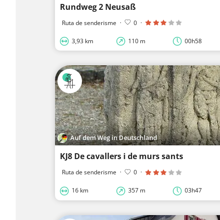
Rundweg 2 Neusaß
Ruta de senderisme
·
0
·
3,93 km
110 m
00h58
Auf dem Weg in Deutschland
KJ8 De cavallers i de murs sants
Ruta de senderisme
·
0
·
16 km
357 m
03h47