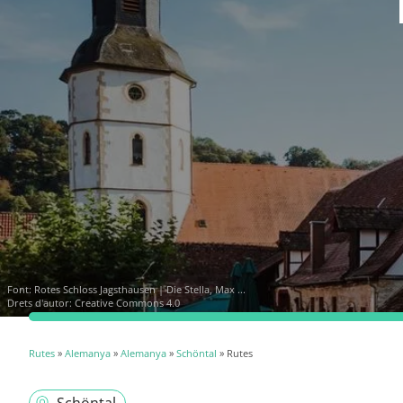
Font:
Rotes Schloss Jagsthausen | Die Stella, Max ...
Drets d'autor: Creative Commons 4.0
Rutes
»
Alemanya
»
Alemanya
»
Schöntal
» Rutes