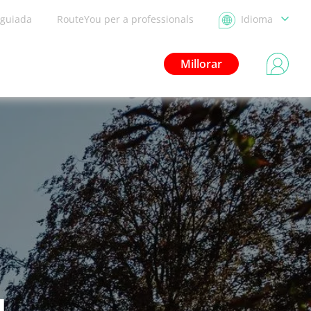
 guiada
RouteYou per a professionals
Idioma
Millorar