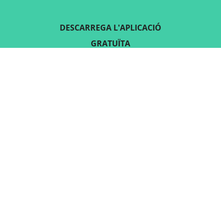
DESCARREGA L'APLICACIÓ
GRATUÏTA
SEGUEIX-NOS