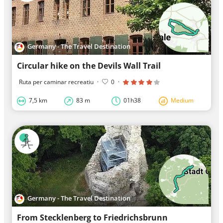
Germany - The Travel Destination
Circular hike on the Devils Wall Trail
Ruta per caminar recreatiu
·
0
·
7,5 km
83 m
01h38
Medium
Germany - The Travel Destination
From Stecklenberg to Friedrichsbrunn