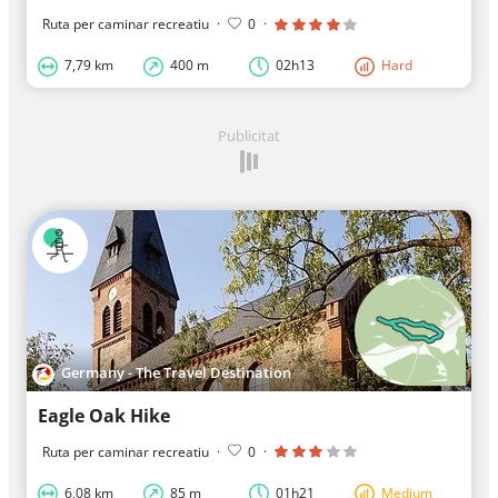
Ruta per caminar recreatiu
·
0
·
7,79 km
400 m
02h13
Hard
Publicitat
Germany - The Travel Destination
Eagle Oak Hike
Ruta per caminar recreatiu
·
0
·
6,08 km
85 m
01h21
Medium