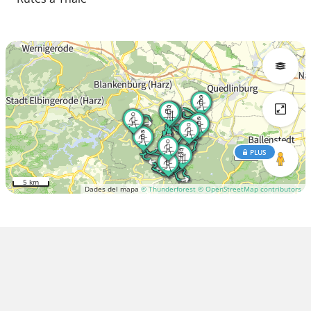
PLUS
5 km
Dades del mapa
© Thunderforest
© OpenStreetMap contributors