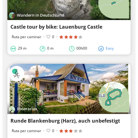
Wandern in Deutschland
Castle tour by bike: Lauenburg Castle
Ruta per caminar
·
0
·
29 m
0 m
00h00
Easy
Itineraries
Runde Blankenburg (Harz), auch unbefestigt
Ruta per caminar
·
0
·