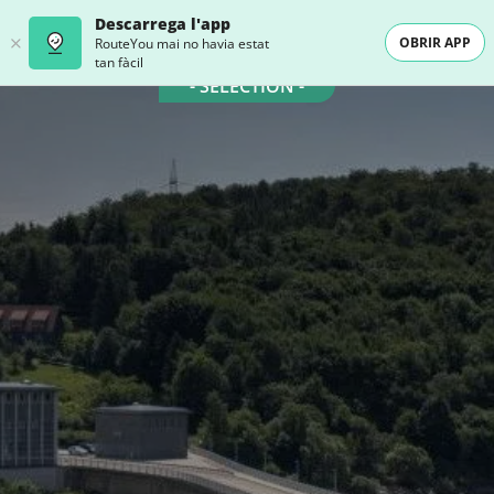
Descarrega l'app
OBRIR APP
RouteYou mai no havia estat
tan fàcil
- SELECTION -