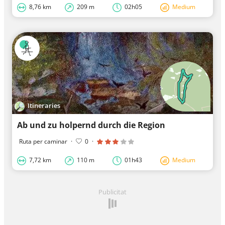
8,76 km
209 m
02h05
Medium
Itineraries
Ab und zu holpernd durch die Region
Ruta per caminar
·
0
·
7,72 km
110 m
01h43
Medium
Publicitat