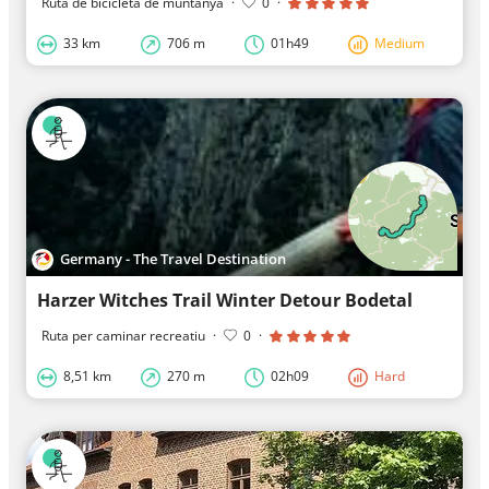
Ruta de bicicleta de muntanya
·
0
·
33 km
706 m
01h49
Medium
Germany - The Travel Destination
Harzer Witches Trail Winter Detour Bodetal
Ruta per caminar recreatiu
·
0
·
8,51 km
270 m
02h09
Hard