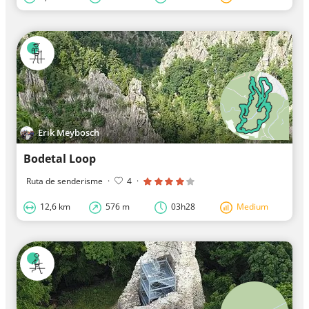
Erik Meybosch
Bodetal Loop
Ruta de senderisme
·
4
·
12,6 km
576 m
03h28
Medium