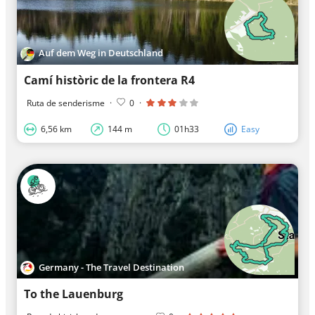
Auf dem Weg in Deutschland
Camí històric de la frontera R4
Ruta de senderisme
·
0
·
6,56 km
144 m
01h33
Easy
Germany - The Travel Destination
To the Lauenburg