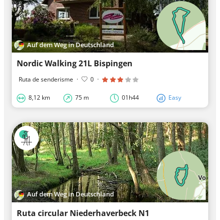
Auf dem Weg in Deutschland
Nordic Walking 21L Bispingen
Ruta de senderisme
·
0
·
8,12 km
75 m
01h44
Easy
Auf dem Weg in Deutschland
Ruta circular Niederhaverbeck N1