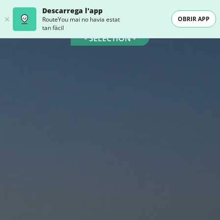
Descarrega l'app
OBRIR APP
RouteYou mai no havia estat
tan fàcil
- SELECTION -