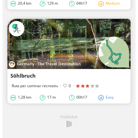
20,4 km
129 m
04h17
Medium
Germany - The Travel Destination
Söhlbruch
Ruta per caminar recreatiu
·
0
·
1,28 km
17 m
00h17
Easy
Publicitat