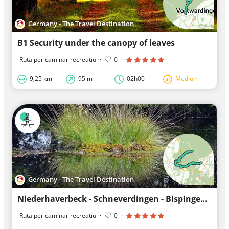
Germany - The Travel Destination
B1 Security under the canopy of leaves
Ruta per caminar recreatiu
·
0
·
9,25 km
95 m
02h00
Medium
Germany - The Travel Destination
Niederhaverbeck - Schneverdingen - Bispingen (21 km) "Variant of Stage 5"
Ruta per caminar recreatiu
·
0
·