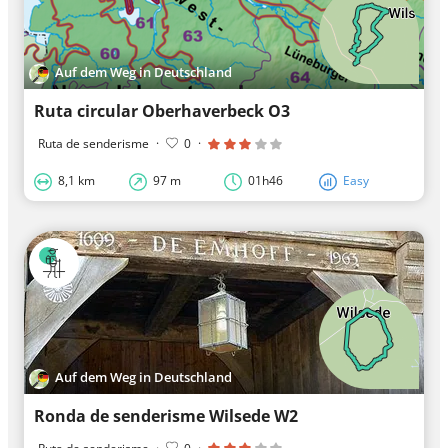
Auf dem Weg in Deutschland
Ruta circular Oberhaverbeck O3
Ruta de senderisme
·
0
·
8,1 km
97 m
01h46
Easy
Auf dem Weg in Deutschland
Ronda de senderisme Wilsede W2