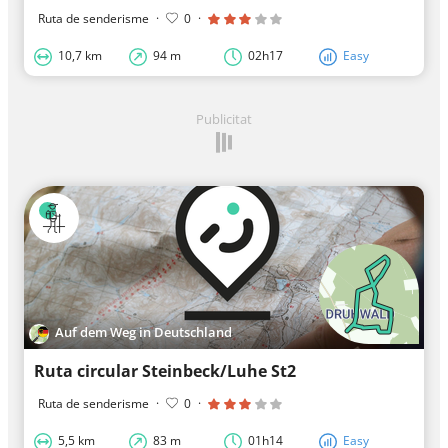
Ruta de senderisme
·
0
·
10,7 km
94 m
02h17
Easy
Publicitat
Auf dem Weg in Deutschland
Ruta circular Steinbeck/Luhe St2
Ruta de senderisme
·
0
·
5,5 km
83 m
01h14
Easy