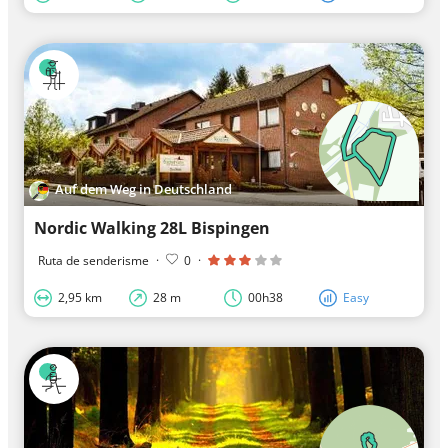
Auf dem Weg in Deutschland
Nordic Walking 28L Bispingen
Ruta de senderisme
·
0
·
2,95 km
28 m
00h38
Easy