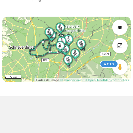
PLUS
5 km
Dades del mapa
© Thunderforest
© OpenStreetMap contributors