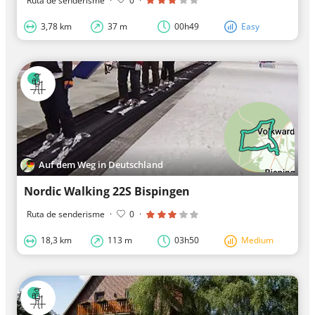
Ruta de senderisme
·
0
·
3,78 km
37 m
00h49
Easy
Auf dem Weg in Deutschland
Nordic Walking 22S Bispingen
Ruta de senderisme
·
0
·
18,3 km
113 m
03h50
Medium