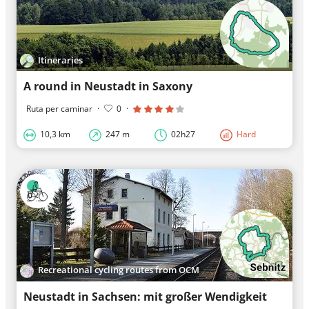
Itineraries
A round in Neustadt in Saxony
Ruta per caminar
·
0
·
10,3 km
247 m
02h27
Hard
Recreational cycling routes from OCM
Neustadt in Sachsen: mit großer Wendigkeit