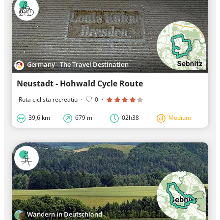
Germany - The Travel Destination
Neustadt - Hohwald Cycle Route
Ruta ciclista recreatiu
·
0
·
39,6 km
679 m
02h38
Medium
Wandern in Deutschland