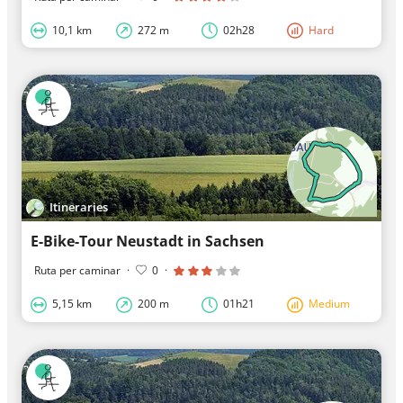
10,1 km
272 m
02h28
Hard
Itineraries
E-Bike-Tour Neustadt in Sachsen
Ruta per caminar
·
0
·
5,15 km
200 m
01h21
Medium