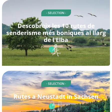
- SELECTION -
Descobreix les 10 rutes de
senderisme més boniques al llarg
de l'Elba
- SELECTION -
Rutes a Neustadt in Sachsen