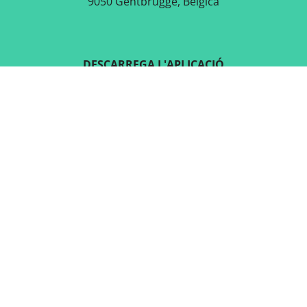
9050 Gentbrugge, Bèlgica
DESCARREGA L'APLICACIÓ
GRATUÏTA
SEGUEIX-NOS