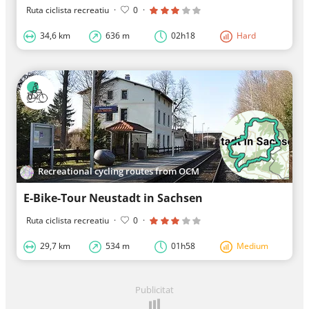
Ruta ciclista recreatiu
·
0
·
34,6 km
636 m
02h18
Hard
Recreational cycling routes from OCM
E-Bike-Tour Neustadt in Sachsen
Ruta ciclista recreatiu
·
0
·
29,7 km
534 m
01h58
Medium
Publicitat