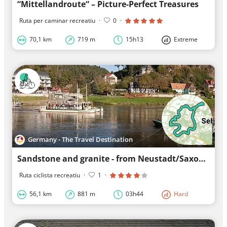
“Mittellandroute“ – Picture-Perfect Treasures
Ruta per caminar recreatiu
·
0
·
70,1 km
719 m
15h13
Extreme
Germany - The Travel Destination
Sandstone and granite - from Neustadt/Saxony to the Elbe and back
Ruta ciclista recreatiu
·
1
·
56,1 km
881 m
03h44
Hard