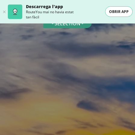
Descarrega l'app
OBRIR APP
RouteYou mai no havia estat
tan fàcil
- SELECTION -