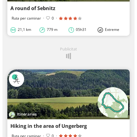
A round of Sebnitz
Ruta per caminar
·
0
·
21,1 km
779 m
05h31
Extreme
Publicitat
Itineraries
Hiking in the area of Ungerberg
Ruta per caminar
·
0
·