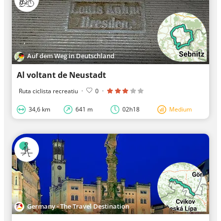
Auf dem Weg in Deutschland
Al voltant de Neustadt
Ruta ciclista recreatiu
·
0
·
34,6 km
641 m
02h18
Medium
Germany - The Travel Destination