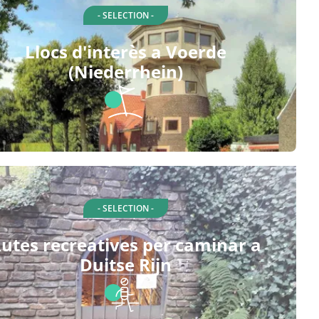
- SELECTION -
Llocs d'interès a Voerde
(Niederrhein)
- SELECTION -
utes recreatives per caminar a
Duitse Rijn