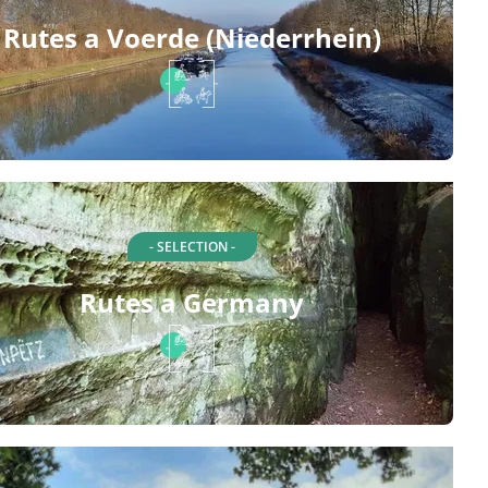
Rutes a Voerde (Niederrhein)
- SELECTION -
Rutes a Germany