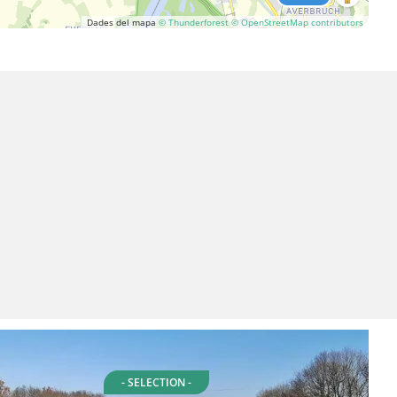
Dades del mapa
© Thunderforest
© OpenStreetMap contributors
- SELECTION -