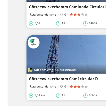
Götterswickerhamm Caminada Circular 
Ruta de senderisme
·
0
·
5,6 km
18 m
01h09
Auf dem Weg in Deutschland
Götterswickerhamm Camí circular D
Ruta de senderisme
·
0
·
3,01 km
11 m
00h37