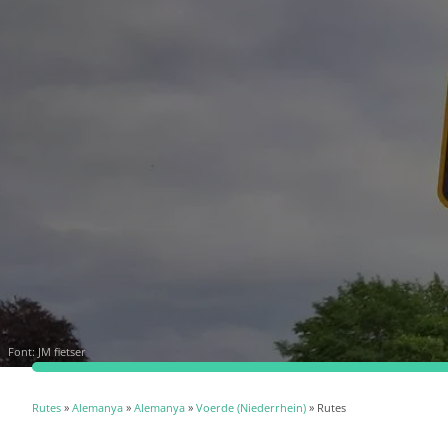
Font:
JM fietser
Rutes
»
Alemanya
»
Alemanya
»
Voerde (Niederrhein)
» Rutes