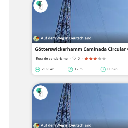
Auf dem Weg in Deutschland
Götterswickerhamm Caminada Circular 
Ruta de senderisme
·
0
·
2,09 km
12 m
00h26
Auf dem Weg in Deutschland