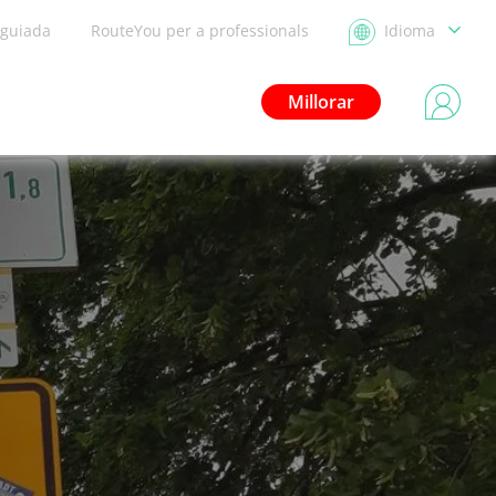
 guiada
RouteYou per a professionals
Idioma
Millorar