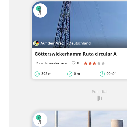
Auf dem Weg in Deutschland
Götterswickerhamm Ruta circular A
Ruta de senderisme
·
0
·
392 m
0 m
00h04
Publicitat