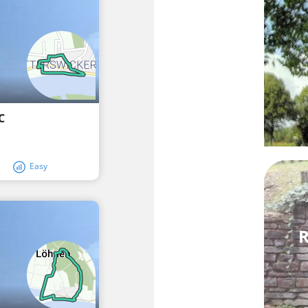
C
Easy
R