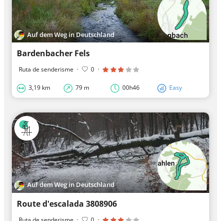
Auf dem Weg in Deutschland
Bardenbacher Fels
Ruta de senderisme
·
0
·
3,19 km
79 m
00h46
Easy
Auf dem Weg in Deutschland
Route d'escalada 3808906
Ruta de senderisme
·
0
·