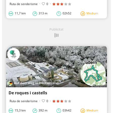
Ruta de senderisme
·
0
·
11,7 km
313 m
02h52
Medium
Publicitat
Auf dem Weg in Deutschland
De roques i castells
Ruta de senderisme
·
0
·
15,3 km
392 m
03h42
Medium