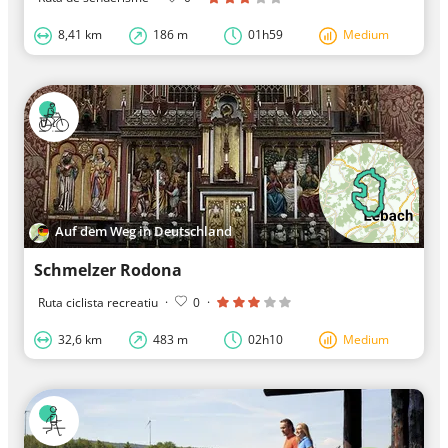
8,41 km
186 m
01h59
Medium
Auf dem Weg in Deutschland
Schmelzer Rodona
Ruta ciclista recreatiu
·
0
·
32,6 km
483 m
02h10
Medium