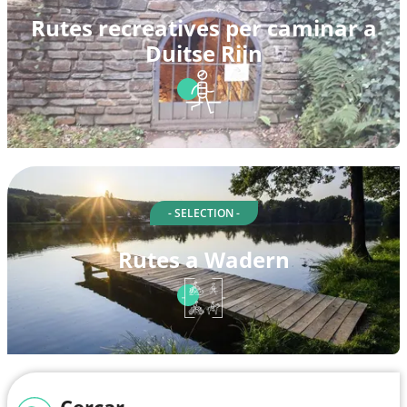
Rutes recreatives per caminar a
Duitse Rijn
- SELECTION -
Rutes a Wadern
Cercar