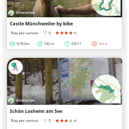
Itineraries
Castle Münchweiler by bike
Ruta per caminar
·
0
·
9,76 km
142 m
02h11
Hard
Itineraries
Schön Losheim am See
Ruta per caminar
·
0
·