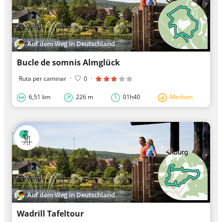
Auf dem Weg in Deutschland
Bucle de somnis Almglück
Ruta per caminar
·
0
·
6,51 km
226 m
01h40
Medium
Auf dem Weg in Deutschland
Wadrill Tafeltour