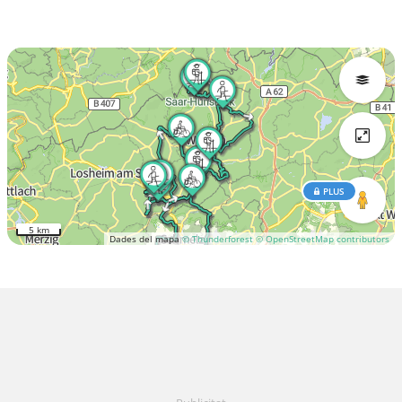
PLUS
5 km
Dades del mapa
© Thunderforest
© OpenStreetMap contributors