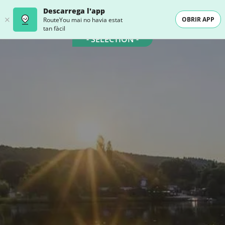
Descarrega l'app
OBRIR APP
RouteYou mai no havia estat
tan fàcil
- SELECTION -