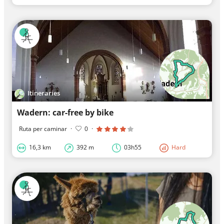
Itineraries
Wadern: car-free by bike
Ruta per caminar
·
0
·
16,3 km
392 m
03h55
Hard