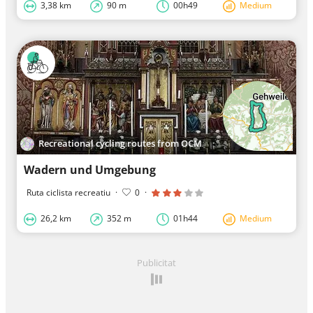
3,38 km
90 m
00h49
Medium
Recreational cycling routes from OCM
Wadern und Umgebung
Ruta ciclista recreatiu
·
0
·
26,2 km
352 m
01h44
Medium
Publicitat