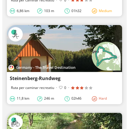
Ruta per caminar recreatiu
·
0
·
6,86 km
103 m
01h32
Medium
Germany - The Travel Destination
Steinenberg-Rundweg
Ruta per caminar recreatiu
·
0
·
11,8 km
246 m
02h46
Hard