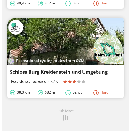
49,4 km
812 m
03h17
Hard
Recreational cycling routes from OCM
Schloss Burg Kreidenstein und Umgebung
Ruta ciclista recreatiu
·
0
·
38,3 km
682 m
02h33
Hard
Publicitat