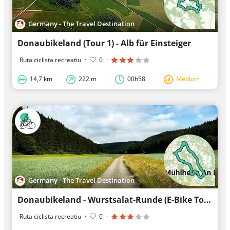
Germany - The Travel Destination
Donaubikeland (Tour 1) - Alb für Einsteiger
Ruta ciclista recreatiu
·
0
·
14,7 km
222 m
00h58
Medium
Germany - The Travel Destination
Donaubikeland - Wurstsalat-Runde (E-Bike Tour 8)
Ruta ciclista recreatiu
·
0
·