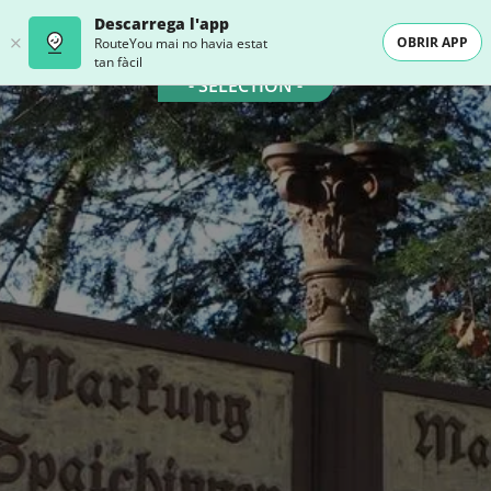
Descarrega l'app
OBRIR APP
RouteYou mai no havia estat
tan fàcil
- SELECTION -