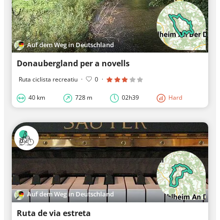
Auf dem Weg in Deutschland
Donaubergland per a novells
Ruta ciclista recreatiu
·
0
·
40 km
728 m
02h39
Hard
Auf dem Weg in Deutschland
Ruta de via estreta