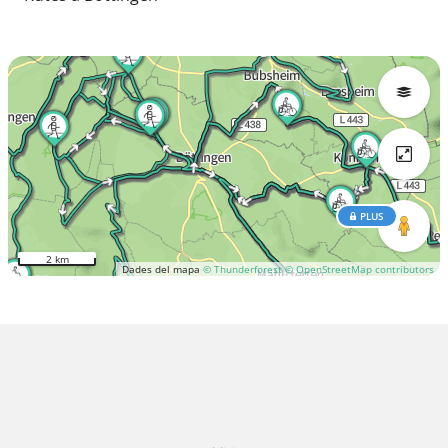
PLUS
2 km
Dades del mapa
© Thunderforest
© OpenStreetMap contributors