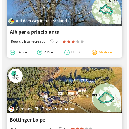
Auf dem Weg in Deutschland
Alb per a principiants
Ruta ciclista recreatiu
·
0
·
14,6 km
219 m
00h58
Medium
Germany - The Travel Destination
Böttinger Loipe