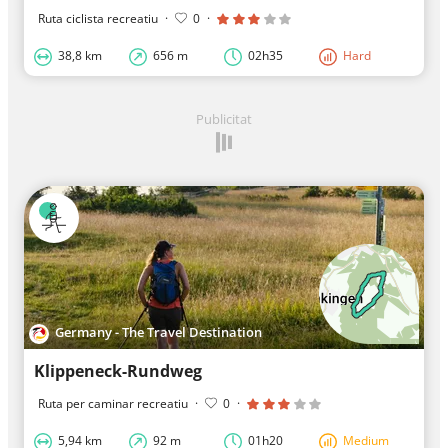
Ruta ciclista recreatiu
·
0
·
38,8 km
656 m
02h35
Hard
Publicitat
Germany - The Travel Destination
Klippeneck-Rundweg
Ruta per caminar recreatiu
·
0
·
5,94 km
92 m
01h20
Medium