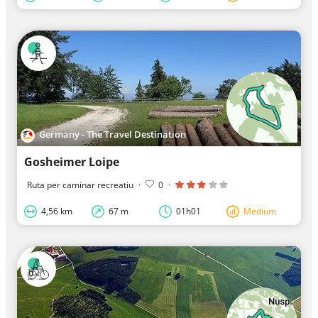
Germany - The Travel Destination
Gosheimer Loipe
Ruta per caminar recreatiu
·
0
·
4,56 km
67 m
01h01
Medium