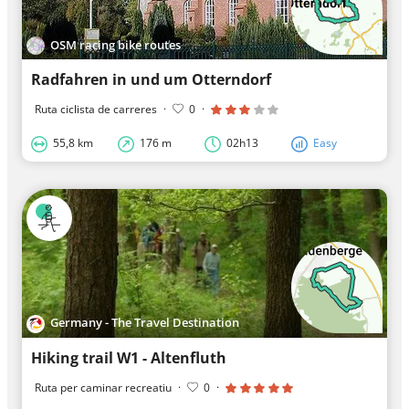
OSM racing bike routes
Radfahren in und um Otterndorf
Ruta ciclista de carreres
·
0
·
55,8 km
176 m
02h13
Easy
Germany - The Travel Destination
Hiking trail W1 - Altenfluth
Ruta per caminar recreatiu
·
0
·