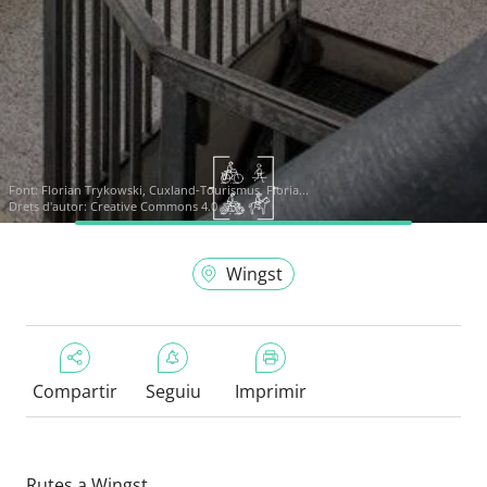
Font:
Florian Trykowski, Cuxland-Tourismus, Floria...
Drets d'autor: Creative Commons 4.0
Wingst
Compartir
Seguiu
Imprimir
Rutes a Wingst