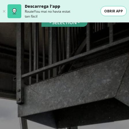
Descarrega l'app
OBRIR APP
RouteYou mai no havia estat
tan fàcil
- SELECTION -