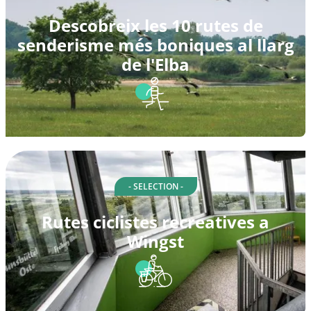
Descobreix les 10 rutes de
senderisme més boniques al llarg
de l'Elba
- SELECTION -
Rutes ciclistes recreatives a
Wingst