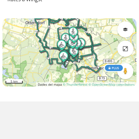
PLUS
5 km
Dades del mapa
© Thunderforest
© OpenStreetMap contributors