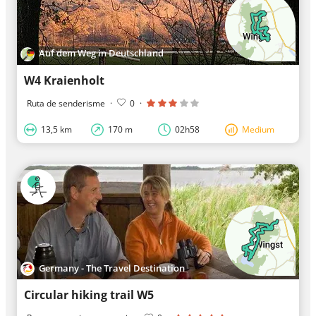
Auf dem Weg in Deutschland
W4 Kraienholt
Ruta de senderisme
·
0
·
13,5 km
170 m
02h58
Medium
Germany - The Travel Destination
Circular hiking trail W5