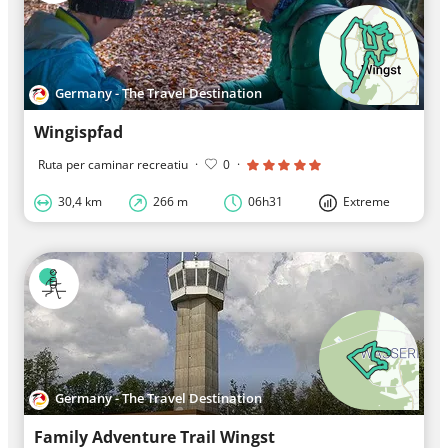
Germany - The Travel Destination
Wingispfad
Ruta per caminar recreatiu
·
0
·
30,4 km
266 m
06h31
Extreme
Germany - The Travel Destination
Family Adventure Trail Wingst