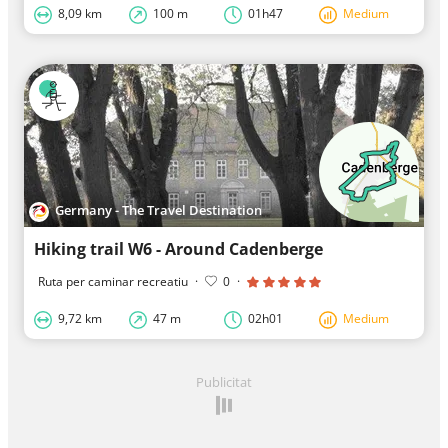
8,09 km
100 m
01h47
Medium
Germany - The Travel Destination
Hiking trail W6 - Around Cadenberge
Ruta per caminar recreatiu
·
0
·
9,72 km
47 m
02h01
Medium
Publicitat