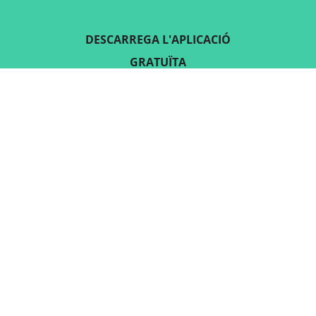
DESCARREGA L'APLICACIÓ
GRATUÏTA
SEGUEIX-NOS