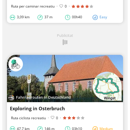
Ruta per caminar recreatiu
·
0
·
3,09 km
37 m
00h40
Easy
Publicitat
Fahrradrouten in Deutschland
Exploring in Osterbruch
Ruta ciclista recreatiu
·
0
·
47,7 km
146 m
03h10
Medium