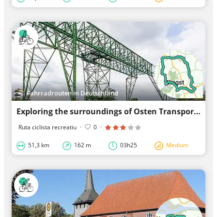
Fahrradrouten in Deutschland
Exploring the surroundings of Osten Transporter Bridge
Ruta ciclista recreatiu
·
0
·
51,3 km
162 m
03h25
Medium