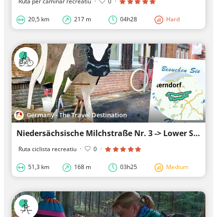
Ruta per caminar recreatiu
·
0
·
20,5 km
217 m
04h28
Hard
Germany - The Travel Destination
Niedersächsische Milchstraße Nr. 3 -> Lower Saxony Milk Way No. 3
Ruta ciclista recreatiu
·
0
·
51,3 km
168 m
03h25
Medium