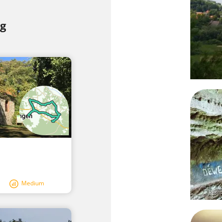
g
Medium