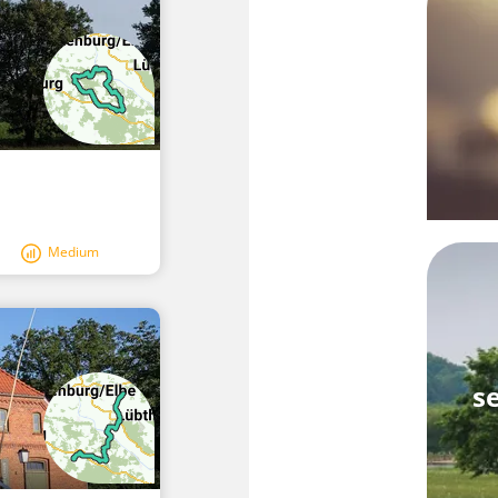
Medium
s