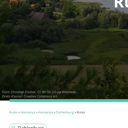
R
Font:
Christian Fischer, CC BY-SA 3.0 via Wikimedi...
Drets d'autor: Creative Commons 4.0
Rutes
»
Alemanya
»
Alemanya
»
Dahlenburg
» Rutes