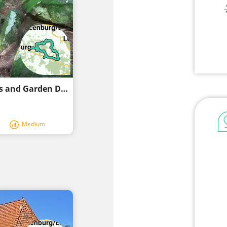
Göhrde-Neetze-Tour - Forests, Cult Stones and Garden Dreams -
Medium