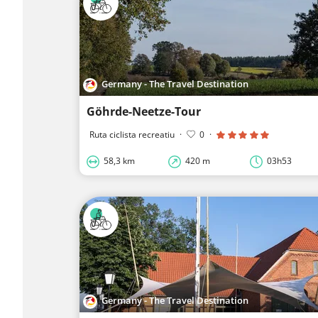
Germany - The Travel Destination
Göhrde-Neetze-Tour
Ruta ciclista recreatiu
·
0
·
58,3 km
420 m
03h53
Germany - The Travel Destination