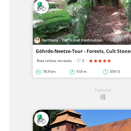
Germany - The Travel Destination
Ruta ciclista recreatiu
·
0
·
78,9 km
518 m
05h15
Publicitat