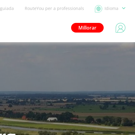
 guiada
RouteYou per a professionals
Idioma
Millorar