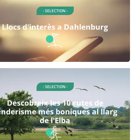
- SELECTION -
Llocs d'interès a Dahlenburg
- SELECTION -
Descobreix les 10 rutes de
enderisme més boniques al llarg
de l'Elba