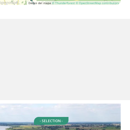
Dades del mapa
© Thunderforest
© OpenStreetMap contributors
- SELECTION -