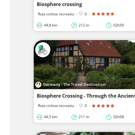
Biosphere crossing
Ruta ciclista recreatiu
·
0
·
44,8 km
212 m
02h59
Germany - The Travel Destination
Biosphere Crossing - Through the Ancient 
Ruta ciclista recreatiu
·
0
·
44,5 km
211 m
02h58