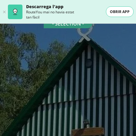
Descarrega l'app
OBRIR APP
RouteYou mai no havia estat
tan fàcil
- SELECTION -