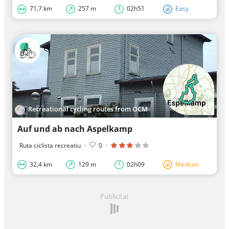
71,7 km
257 m
02h51
Easy
Recreational cycling routes from OCM
Auf und ab nach Aspelkamp
Ruta ciclista recreatiu
·
0
·
32,4 km
129 m
02h09
Medium
Publicitat