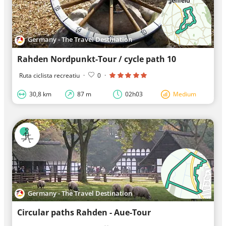
Germany - The Travel Destination
Rahden Nordpunkt-Tour / cycle path 10
Ruta ciclista recreatiu
·
0
·
30,8 km
87 m
02h03
Medium
Germany - The Travel Destination
Circular paths Rahden - Aue-Tour