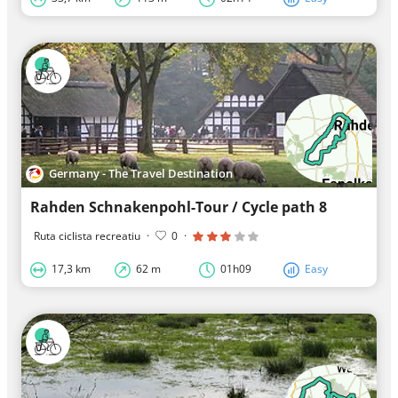
Germany - The Travel Destination
Rahden Schnakenpohl-Tour / Cycle path 8
Ruta ciclista recreatiu
·
0
·
17,3 km
62 m
01h09
Easy