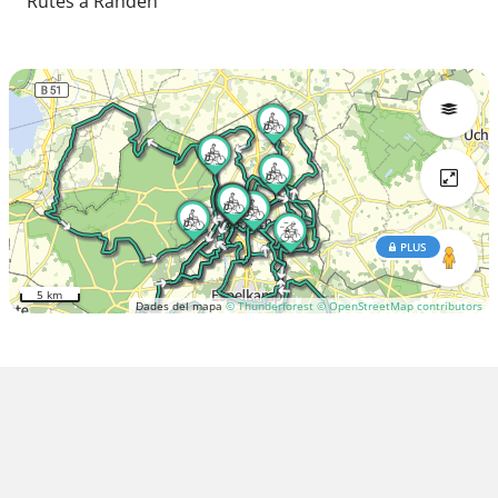
Rutes a Rahden
PLUS
5 km
Dades del mapa
© Thunderforest
© OpenStreetMap contributors