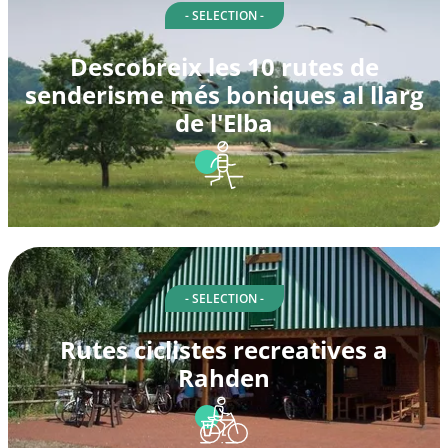
- SELECTION -
Descobreix les 10 rutes de
senderisme més boniques al llarg
de l'Elba
- SELECTION -
Rutes ciclistes recreatives a
Rahden