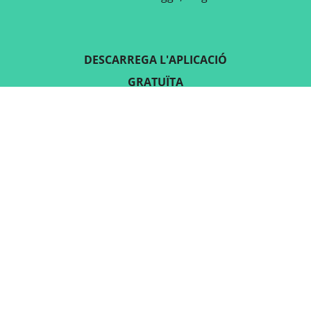
DESCARREGA L'APLICACIÓ
GRATUÏTA
SEGUEIX-NOS