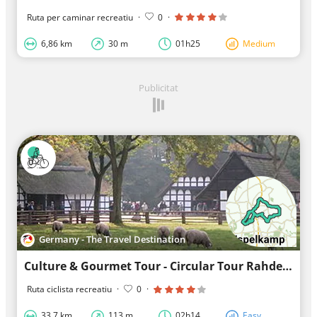
Ruta per caminar recreatiu
·
0
·
6,86 km
30 m
01h25
Medium
Publicitat
Germany - The Travel Destination
Culture & Gourmet Tour - Circular Tour Rahden
Ruta ciclista recreatiu
·
0
·
33,7 km
113 m
02h14
Easy