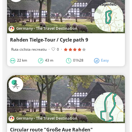
Germany - The Travel Destination
Rahden Tielge-Tour / Cycle path 9
Ruta ciclista recreatiu
·
0
·
22 km
43 m
01h28
Easy
Germany - The Travel Destination
Circular route "Große Aue Rahden"