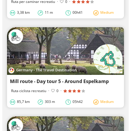
Ruta per caminar recreatiu
·
0
·
3,38 km
11 m
00h41
Medium
Germany - The Travel Destination
Mill route - Day tour 5 - Around Espelkamp
Ruta ciclista recreatiu
·
0
·
85,7 km
303 m
05h42
Medium