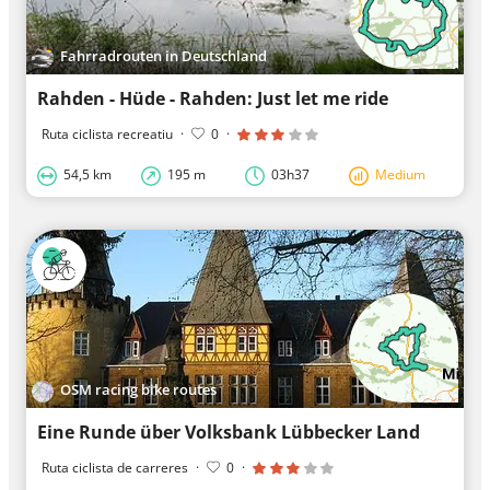
Fahrradrouten in Deutschland
Rahden - Hüde - Rahden: Just let me ride
Ruta ciclista recreatiu
·
0
·
54,5 km
195 m
03h37
Medium
OSM racing bike routes
Eine Runde über Volksbank Lübbecker Land
Ruta ciclista de carreres
·
0
·