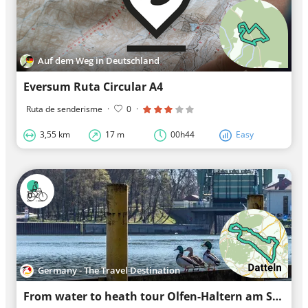
Auf dem Weg in Deutschland
Eversum Ruta Circular A4
Ruta de senderisme
·
0
·
3,55 km
17 m
00h44
Easy
Germany - The Travel Destination
From water to heath tour Olfen-Haltern am See / Day tour Hohe Mark cycle route