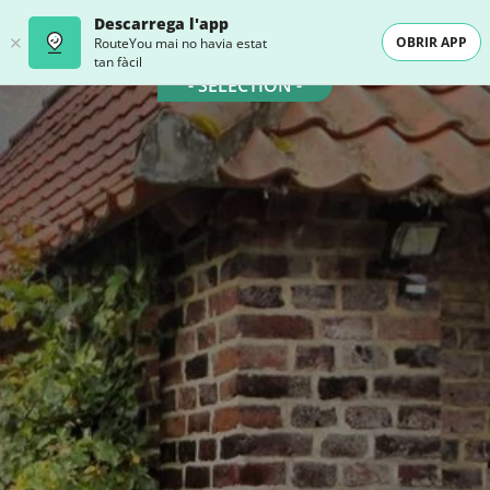
Descarrega l'app
OBRIR APP
RouteYou mai no havia estat
tan fàcil
- SELECTION -