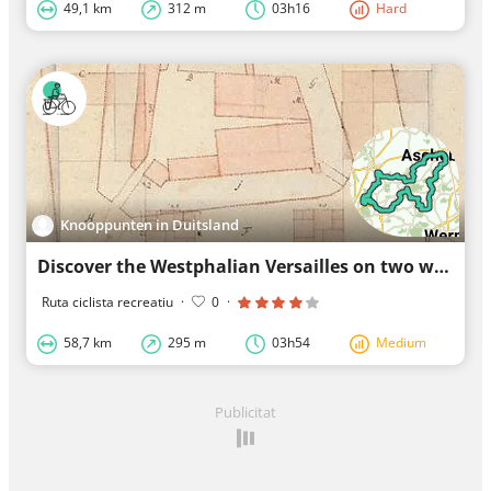
49,1 km
312 m
03h16
Hard
Knooppunten in Duitsland
Discover the Westphalian Versailles on two wheels
Ruta ciclista recreatiu
·
0
·
58,7 km
295 m
03h54
Medium
Publicitat