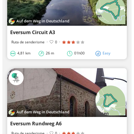
Auf dem Weg in Deutschland
Eversum Circuit A3
Ruta de senderisme
·
0
·
4,81 km
26 m
01h00
Easy
Auf dem Weg in Deutschland
Eversum Rundweg A6
Ruta de senderisme
·
0
·