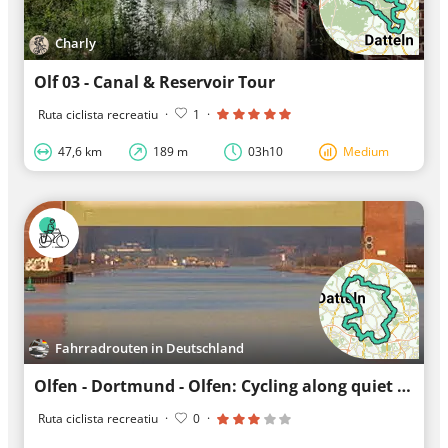
Charly
Olf 03 - Canal & Reservoir Tour
Ruta ciclista recreatiu
·
1
·
47,6 km
189 m
03h10
Medium
Fahrradrouten in Deutschland
Olfen - Dortmund - Olfen: Cycling along quiet roads
Ruta ciclista recreatiu
·
0
·