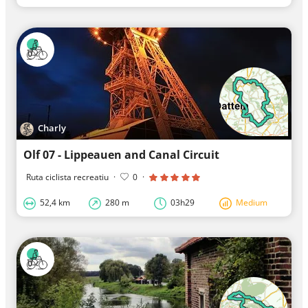
Charly
Olf 07 - Lippeauen and Canal Circuit
Ruta ciclista recreatiu
·
0
·
52,4 km
280 m
03h29
Medium