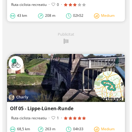
Ruta ciclista recreatiu
·
0
·
43 km
208 m
02h52
Medium
Publicitat
Charly
Olf 05 - Lippe-Lünen-Runde
Ruta ciclista recreatiu
·
1
·
68,5 km
263 m
04h33
Medium