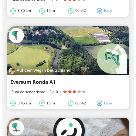
3,35 km
19 m
00h42
Easy
Auf dem Weg in Deutschland
Eversum Ronda A1
Ruta de senderisme
·
0
·
3,45 km
15 m
00h42
Easy