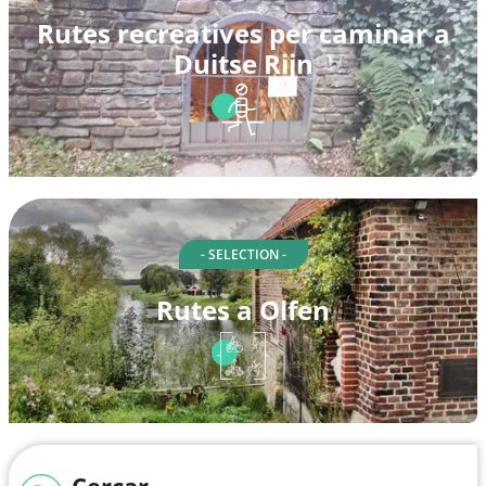
Rutes recreatives per caminar a
Duitse Rijn
- SELECTION -
Rutes a Olfen
Cercar