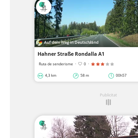
Auf dem Weg in Deutschland
Hahner Straße Rondalla A1
Ruta de senderisme
·
0
·
4,3 km
58 m
00h57
Publicitat