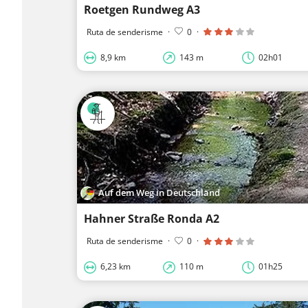
Roetgen Rundweg A3
Ruta de senderisme
·
0
·
8,9 km
143 m
02h01
Auf dem Weg in Deutschland
Hahner Straße Ronda A2
Ruta de senderisme
·
0
·
6,23 km
110 m
01h25