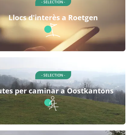
- SELECTION -
Llocs d'interès a Roetgen
- SELECTION -
utes per caminar a Oostkantons