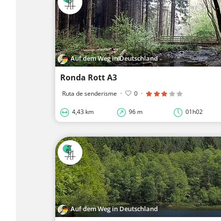
Auf dem Weg in Deutschland
Ronda Rott A3
Ruta de senderisme
·
0
·
4,43 km
96 m
01h02
Auf dem Weg in Deutschland