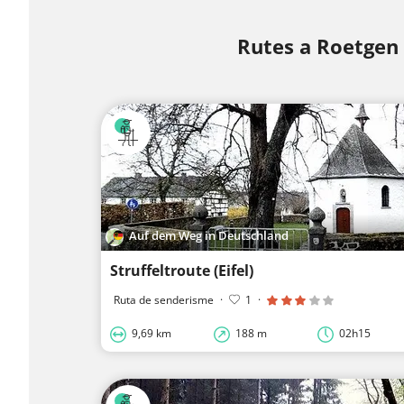
Rutes a Roetgen
Auf dem Weg in Deutschland
Struffeltroute (Eifel)
Ruta de senderisme
·
1
·
9,69 km
188 m
02h15