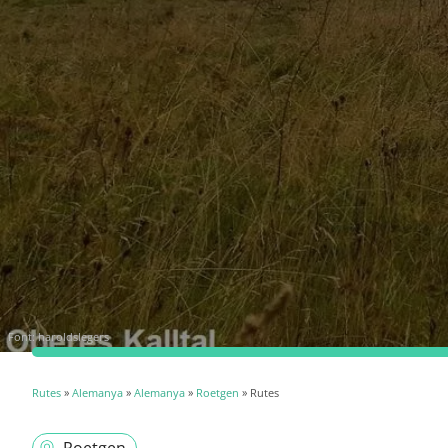
Font:
haroldslegers
Rutes
»
Alemanya
»
Alemanya
»
Roetgen
» Rutes