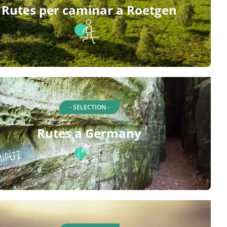
Rutes per caminar a Roetgen
- SELECTION -
Rutes a Germany