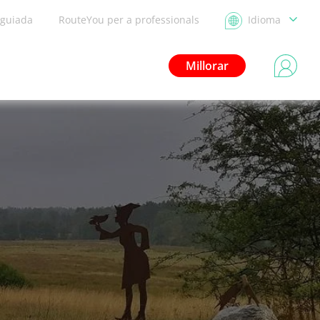
 guiada
RouteYou per a professionals
Idioma
Millorar