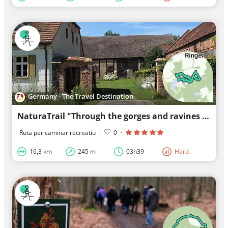
Germany - The Travel Destination
NaturaTrail "Through the gorges and ravines of Märkische Schweiz"
Ruta per caminar recreatiu
·
0
·
16,3 km
245 m
03h39
Hard