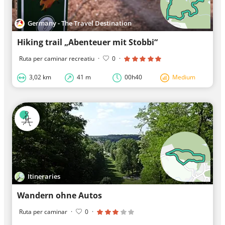
Germany - The Travel Destination
Hiking trail „Abenteuer mit Stobbi“
Ruta per caminar recreatiu
·
0
·
3,02 km
41 m
00h40
Medium
Itineraries
Wandern ohne Autos
Ruta per caminar
·
0
·