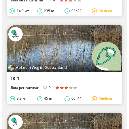
Ruta de senderisme
·
0
·
14,9 km
235 m
03h22
Medium
Auf dem Weg in Deutschland
TK 1
Ruta per caminar
·
0
·
3,3 km
45 m
00h44
Medium