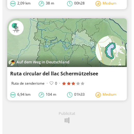
2,09 km
38 m
00h28
Medium
Auf dem Weg in Deutschland
Ruta circular del llac Schermützelsee
Ruta de senderisme
·
0
·
6,94 km
104 m
01h33
Medium
Publicitat