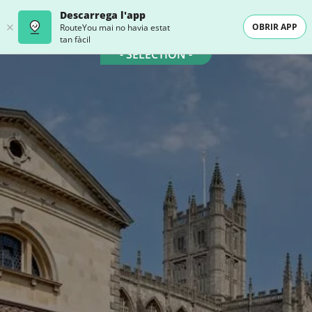
Descarrega l'app
OBRIR APP
RouteYou mai no havia estat
tan fàcil
- SELECTION -