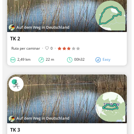
Auf dem Weg in Deutschland
TK 2
Ruta per caminar
·
0
·
2,49 km
22 m
00h32
Easy
Auf dem Weg in Deutschland
TK 3