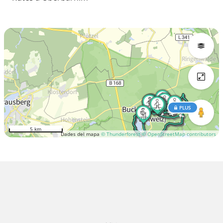
PLUS
5 km
Dades del mapa
© Thunderforest
© OpenStreetMap contributors