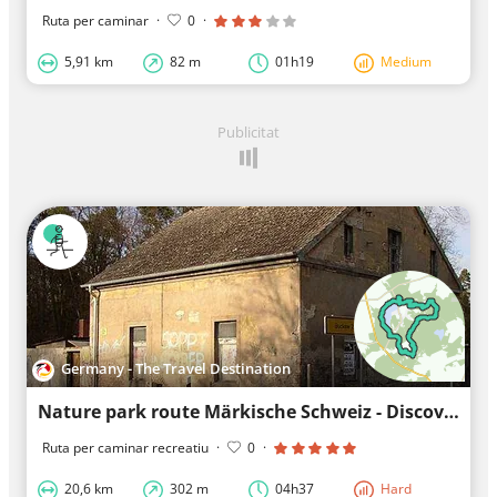
Ruta per caminar
·
0
·
5,91 km
82 m
01h19
Medium
Publicitat
Germany - The Travel Destination
Nature park route Märkische Schweiz - Discovery tour
Ruta per caminar recreatiu
·
0
·
20,6 km
302 m
04h37
Hard