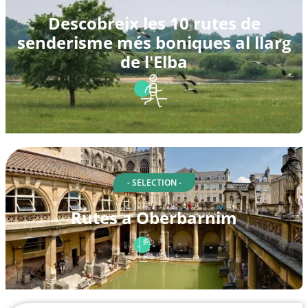
Descobreix les 10 rutes de
senderisme més boniques al llarg
de l'Elba
- SELECTION -
Rutes a Oberbarnim