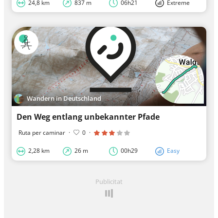
24,8 km
837 m
06h21
Extreme
Wandern in Deutschland
Den Weg entlang unbekannter Pfade
Ruta per caminar
·
0
·
2,28 km
26 m
00h29
Easy
Publicitat