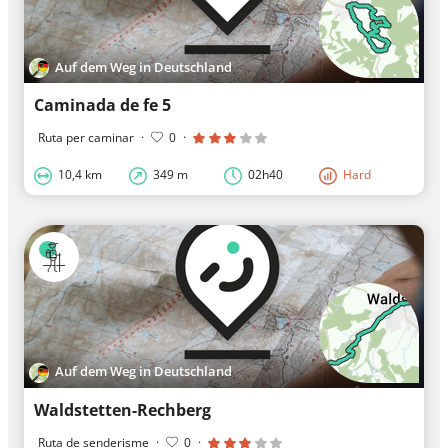
Auf dem Weg in Deutschland
Caminada de fe 5
Ruta per caminar
·
0
·
10,4 km
349 m
02h40
Hard
Auf dem Weg in Deutschland
Waldstetten-Rechberg
Ruta de senderisme
·
0
·