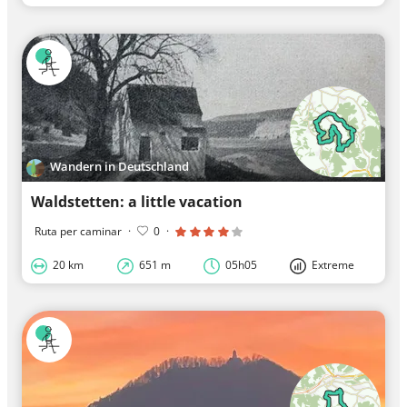
Wandern in Deutschland
Waldstetten: a little vacation
Ruta per caminar
·
0
·
20 km
651 m
05h05
Extreme