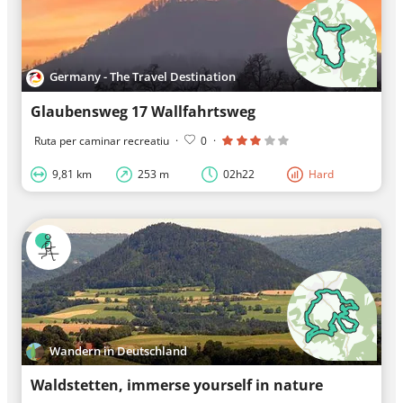
Germany - The Travel Destination
Glaubensweg 17 Wallfahrtsweg
Ruta per caminar recreatiu
·
0
·
9,81 km
253 m
02h22
Hard
Wandern in Deutschland
Waldstetten, immerse yourself in nature