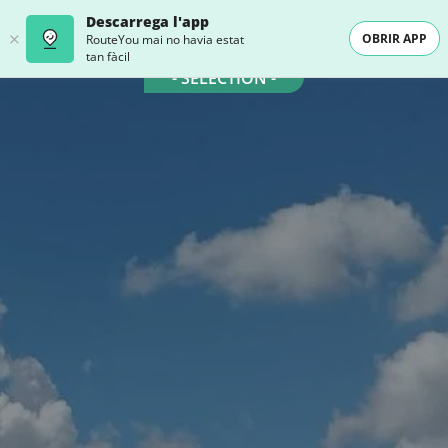
Descarrega l'app
OBRIR APP
RouteYou mai no havia estat
tan fàcil
- SELECTION -