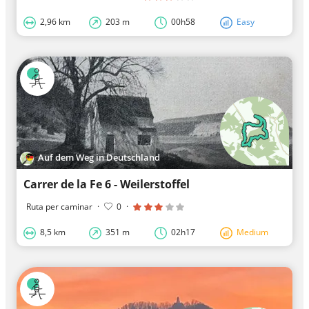
2,96 km
203 m
00h58
Easy
Auf dem Weg in Deutschland
Carrer de la Fe 6 - Weilerstoffel
Ruta per caminar
·
0
·
8,5 km
351 m
02h17
Medium