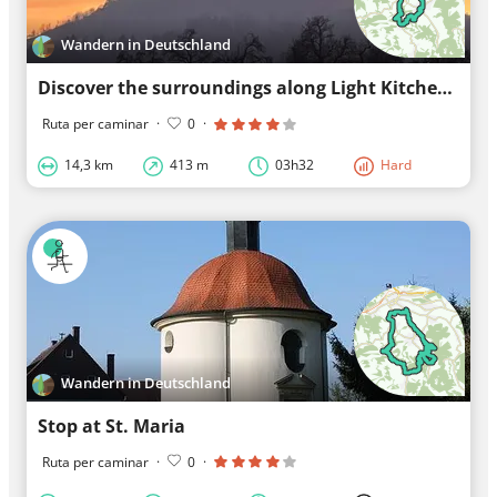
Wandern in Deutschland
Discover the surroundings along Light Kitchens
Ruta per caminar
·
0
·
14,3 km
413 m
03h32
Hard
Wandern in Deutschland
Stop at St. Maria
Ruta per caminar
·
0
·