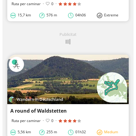
Ruta per caminar
·
0
·
15,7 km
576 m
04h06
Extreme
Publicitat
Wandern in Deutschland
A round of Waldstetten
Ruta per caminar
·
0
·
5,56 km
255 m
01h32
Medium