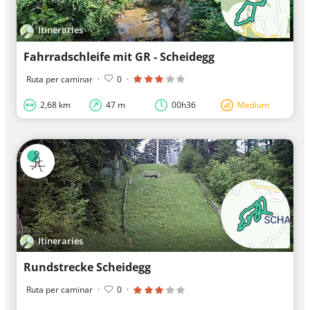
Itineraries
Fahrradschleife mit GR - Scheidegg
Ruta per caminar
·
0
·
2,68 km
47 m
00h36
Medium
Itineraries
Rundstrecke Scheidegg
Ruta per caminar
·
0
·