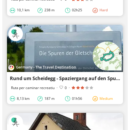
10,1 km
238 m
02h25
Hard
Germany - The Travel Destination
Rund um Scheidegg - Spaziergang auf den Spuren der Eistzeit - Westallgäuer Wasserweg 5
Ruta per caminar recreatiu
·
0
·
8,13 km
187 m
01h56
Medium