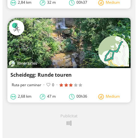
2,84 km
32 m
00h37
Medium
Itineraries
Scheidegg: Runde touren
Ruta per caminar
·
0
·
2,68 km
47 m
00h36
Medium
Publicitat