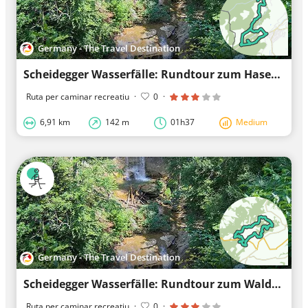
Germany - The Travel Destination
Scheidegger Wasserfälle: Rundtour zum Hasenreuter Wasserfall - Westallgäuer Wasserweg 1
Ruta per caminar recreatiu
·
0
·
6,91 km
142 m
01h37
Medium
Germany - The Travel Destination
Scheidegger Wasserfälle: Rundtour zum Waldsee - Westallgäuer Wasserweg 2
Ruta per caminar recreatiu
·
0
·