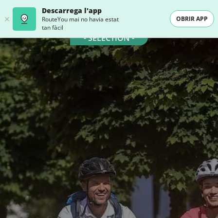
Descarrega l'app
OBRIR APP
RouteYou mai no havia estat
tan fàcil
- SELECTION -