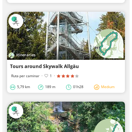
Itineraries
Tours around Skywalk Allgäu
Ruta per caminar
·
1
·
5,79 km
189 m
01h28
Medium