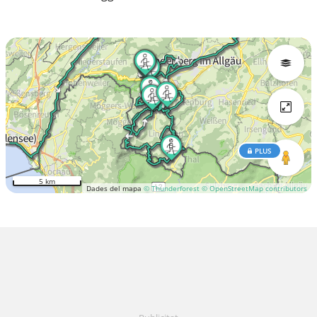
PLUS
5 km
Dades del mapa
© Thunderforest
© OpenStreetMap contributors