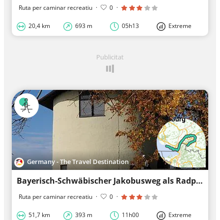
Ruta per caminar recreatiu
·
0
·
20,4 km
693 m
05h13
Extreme
Publicitat
Germany - The Travel Destination
Bayerisch-Schwäbischer Jakobusweg als Radpilgerweg Scheidegg - Lindau
Ruta per caminar recreatiu
·
0
·
51,7 km
393 m
11h00
Extreme