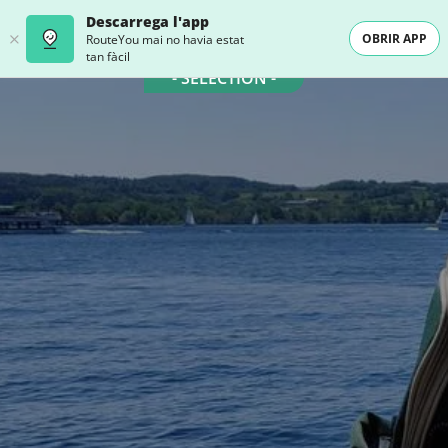
Descarrega l'app
OBRIR APP
RouteYou mai no havia estat
tan fàcil
- SELECTION -