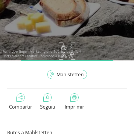
Font:
Überlingen Marketing und Tourismus GmbH
Drets d'autor: Creative Commons 4.0
Mahlstetten
Compartir
Seguiu
Imprimir
Rutes a Mahlstetten