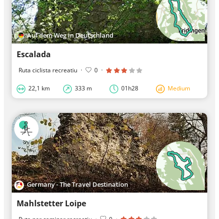
Auf dem Weg in Deutschland
Escalada
Ruta ciclista recreatiu
·
0
·
22,1 km
333 m
01h28
Medium
Germany - The Travel Destination
Mahlstetter Loipe