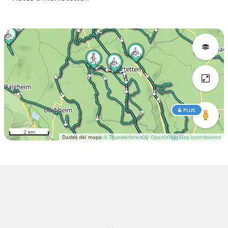
PLUS
2 km
Dades del mapa
© Thunderforest
© OpenStreetMap contributors