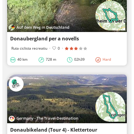
Auf dem Weg in Deutschland
Donaubergland per a novells
Ruta ciclista recreatiu
·
0
·
40 km
728 m
02h39
Hard
Germany - The Travel Destination
Donaubikeland (Tour 4) - Klettertour