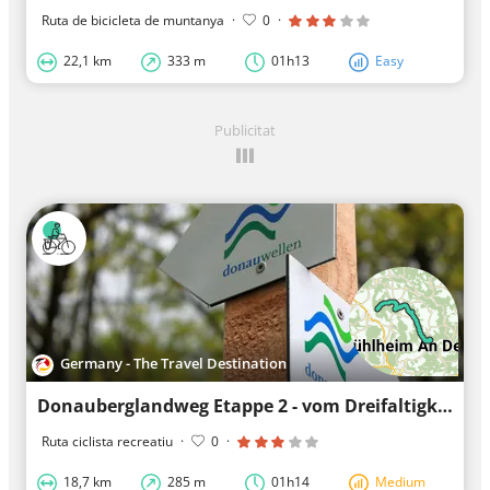
Ruta de bicicleta de muntanya
·
0
·
22,1 km
333 m
01h13
Easy
Publicitat
Germany - The Travel Destination
Donauberglandweg Etappe 2 - vom Dreifaltigkeitsberg nach Mühlheim an der Donau
Ruta ciclista recreatiu
·
0
·
18,7 km
285 m
01h14
Medium