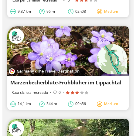
Ruta per caminar recreatiu
·
0
·
9,87 km
96 m
02h08
Medium
Germany - The Travel Destination
Märzenbecherblüte-Frühblüher im Lippachtal
Ruta ciclista recreatiu
·
0
·
14,1 km
344 m
00h56
Medium