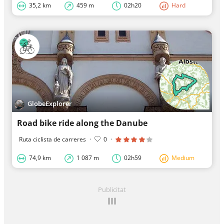
35,2 km
459 m
02h20
Hard
GlobeExplorer
Road bike ride along the Danube
Ruta ciclista de carreres
·
0
·
74,9 km
1 087 m
02h59
Medium
Publicitat