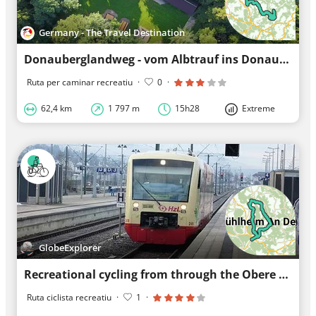
Germany - The Travel Destination
Donauberglandweg - vom Albtrauf ins Donautal
Ruta per caminar recreatiu
·
0
·
62,4 km
1 797 m
15h28
Extreme
GlobeExplorer
Recreational cycling from through the Obere Donau nature park
Ruta ciclista recreatiu
·
1
·