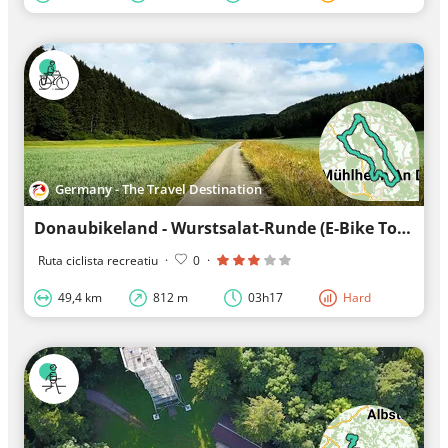
Germany - The Travel Destination
Donaubikeland - Wurstsalat-Runde (E-Bike Tour 8)
Ruta ciclista recreatiu
·
0
·
49,4 km
812 m
03h17
Hard