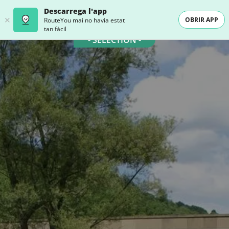
Descarrega l'app
OBRIR APP
RouteYou mai no havia estat
tan fàcil
- SELECTION -