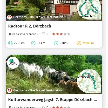
Germany - The Travel Destination
Radtour R 2, Dörzbach
Ruta ciclista recreatiu
·
0
·
27,7 km
343 m
01h50
Medium
Germany - The Travel Destination
Kulturwanderweg Jagst- 7. Etappe Dörzbach-Hohebach bis Mulfingen-Heimhausen
Ruta ciclista recreatiu
·
0
·