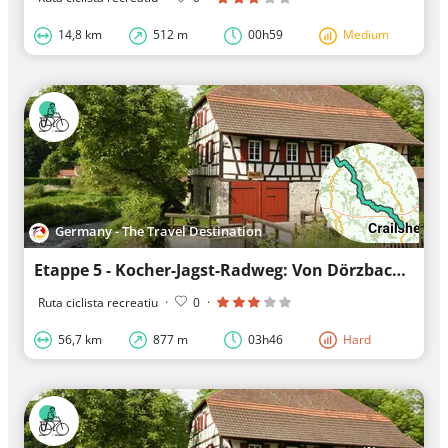
14,8 km
512 m
00h59
Medium
Germany - The Travel Destination
Etappe 5 - Kocher-Jagst-Radweg: Von Dörzbach bis Crailsheim – Durchs Hohenloher Jagsttal
Ruta ciclista recreatiu
·
0
·
56,7 km
877 m
03h46
Hard