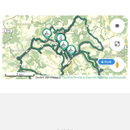
PLUS
5 km
Dades del mapa
© Thunderforest
© OpenStreetMap contributors