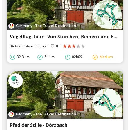
Germany - The Travel Destination
Vogelflug-Tour - Von Störchen, Reihern und Enten begleitet
Ruta ciclista recreatiu
·
0
·
32,3 km
544 m
02h09
Medium
Germany - The Travel Destination
Pfad der Stille - Dörzbach