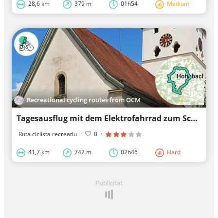
28,6 km
379 m
01h54
Medium
Recreational cycling routes from OCM
Tagesausflug mit dem Elektrofahrrad zum Schloss Neues Schloss Ingelfingen
Ruta ciclista recreatiu
·
0
·
41,7 km
742 m
02h46
Hard
Publicitat