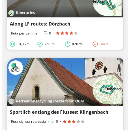
Itineraries
Along LF routes: Dörzbach
Ruta per caminar
·
0
·
10,3 km
260 m
02h29
Hard
Recreational cycling routes from OCM
Sportlich entlang des Flusses: Klingenbach
Ruta ciclista recreatiu
·
0
·