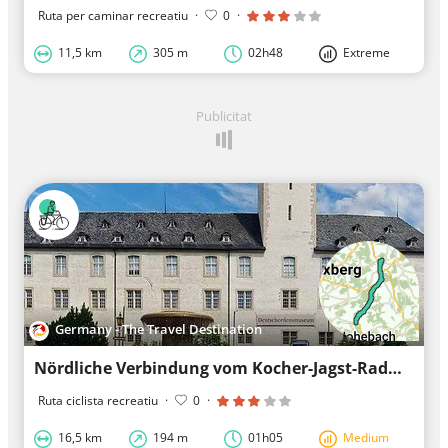
Ruta per caminar recreatiu
·
0
·
11,5 km
305 m
02h48
Extreme
Publicitat
Germany - The Travel Destination
Nördliche Verbindung vom Kocher-Jagst-Radweg ins Taubertal
Ruta ciclista recreatiu
·
0
·
16,5 km
194 m
01h05
Medium