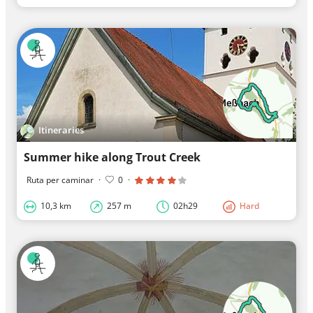
Itineraries
Summer hike along Trout Creek
Ruta per caminar
·
0
·
10,3 km
257 m
02h29
Hard