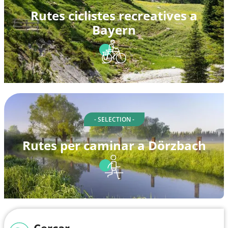
Rutes ciclistes recreatives a
Bayern
- SELECTION -
Rutes per caminar a Dörzbach
Cercar