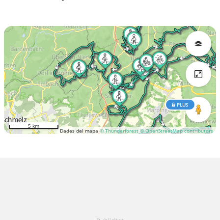
PLUS
5 km
Dades del mapa
© Thunderforest
© OpenStreetMap contributors