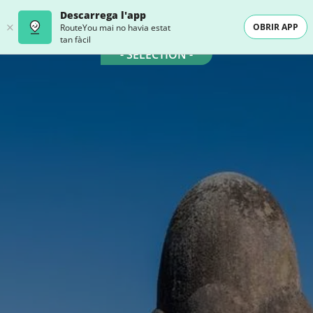
Descarrega l'app
OBRIR APP
RouteYou mai no havia estat
tan fàcil
- SELECTION -