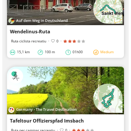
Auf dem Weg in Deutschland
Wendelinus-Ruta
Ruta ciclista recreatiu
·
0
·
15,1 km
100 m
01h00
Medium
Germany - The Travel Destination
Tafeltour Offizierspfad Imsbach
Ruta per caminar recreatiu
·
0
·