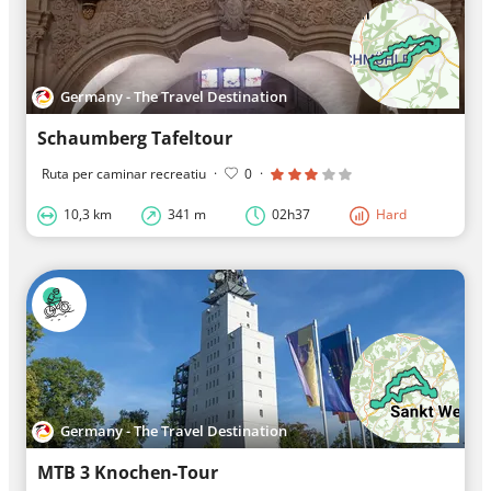
Germany - The Travel Destination
Schaumberg Tafeltour
Ruta per caminar recreatiu
·
0
·
10,3 km
341 m
02h37
Hard
Germany - The Travel Destination
MTB 3 Knochen-Tour