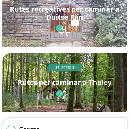
Rutes recreatives per caminar a
Duitse Rijn
- SELECTION -
Rutes per caminar a Tholey
Cercar