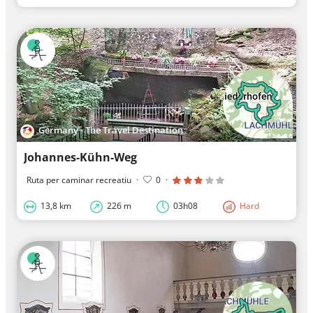
Germany - The Travel Destination
Johannes-Kühn-Weg
Ruta per caminar recreatiu
·
0
·
13,8 km
226 m
03h08
Hard