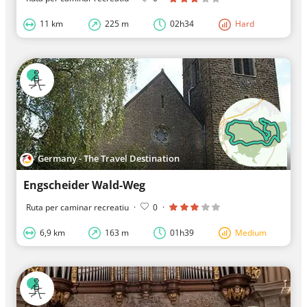
11 km
225 m
02h34
Hard
Germany - The Travel Destination
Engscheider Wald-Weg
Ruta per caminar recreatiu
·
0
·
6,9 km
163 m
01h39
Medium