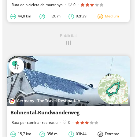
Ruta de bicicleta de muntanya
·
0
·
44,8 km
1 120 m
02h29
Medium
Publicitat
Germany - The Travel Destination
Bohnental-Rundwanderweg
Ruta per caminar recreatiu
·
0
·
15,7 km
356 m
03h44
Extreme