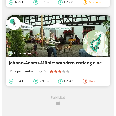
65,9 km
953 m
02h38
Medium
Itineraries
Johann-Adams-Mühle: wandern entlang eines Museums
Ruta per caminar
·
0
·
11,4 km
270 m
02h43
Hard
Publicitat