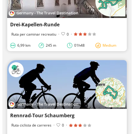
Germany - The Travel Destination
Drei-Kapellen-Runde
Ruta per caminar recreatiu
·
0
·
6,99 km
245 m
01h48
Medium
Germany - The Travel Destination
Rennrad-Tour Schaumberg
Ruta ciclista de carreres
·
0
·