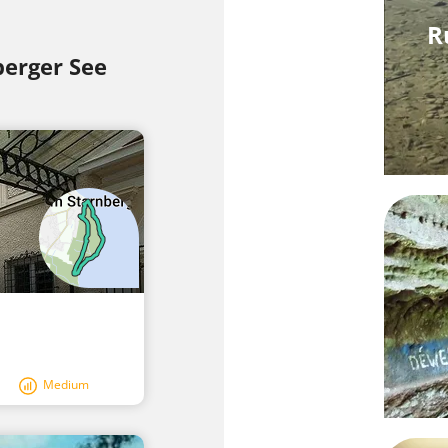
R
berger See
Medium