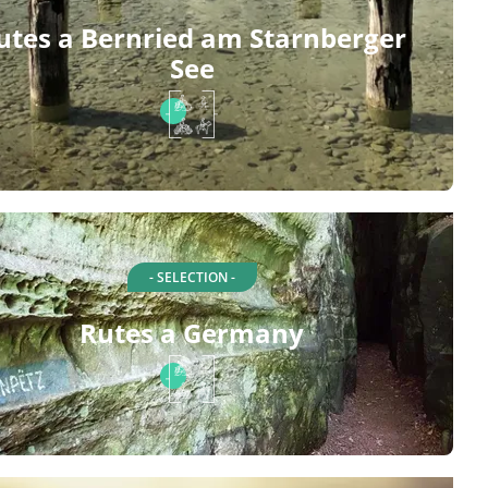
utes a Bernried am Starnberger
See
- SELECTION -
Rutes a Germany