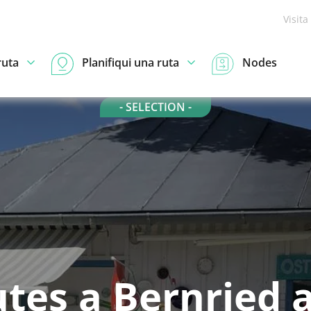
Visita
ruta
Planifiqui una ruta
Nodes
- SELECTION -
tes a Bernried