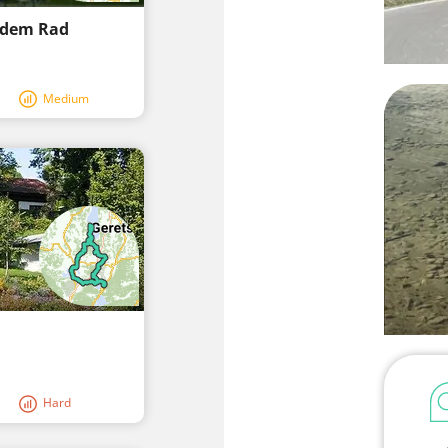
t dem Rad
Medium
Hard