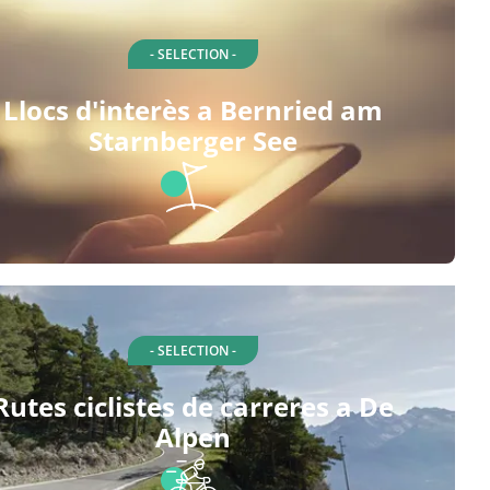
- SELECTION -
Llocs d'interès a Bernried am
Starnberger See
- SELECTION -
Rutes ciclistes de carreres a De
Alpen