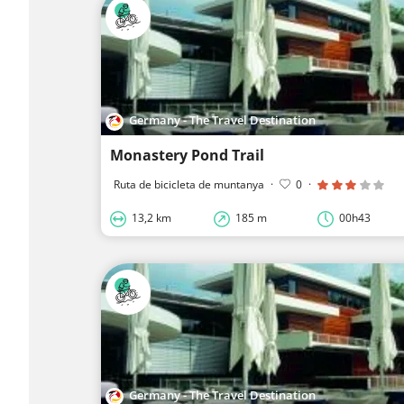
Germany - The Travel Destination
Monastery Pond Trail
Ruta de bicicleta de muntanya
·
0
·
13,2 km
185 m
00h43
Germany - The Travel Destination