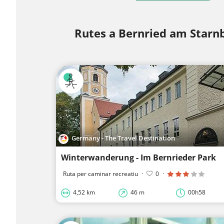
Rutes a Bernried am Starn
Germany - The Travel Destination
Winterwanderung - Im Bernrieder Park
Ruta per caminar recreatiu
·
0
·
4,52 km
46 m
00h58