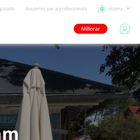
 guiada
RouteYou per a professionals
Idioma
Millorar
 am