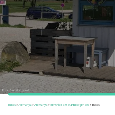
Font:
Bernd Kujawski
Rutes
»
Alemanya
»
Alemanya
»
Bernried am Starnberger See
» Rutes