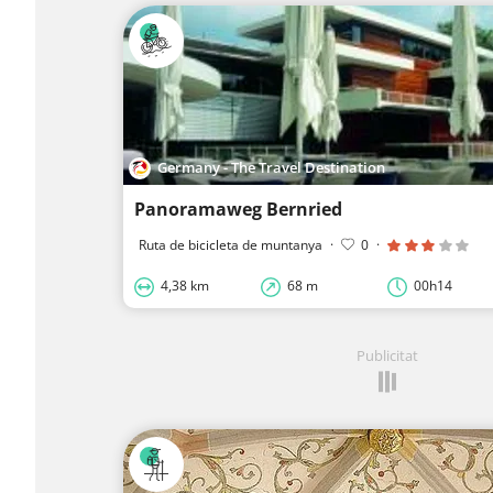
Germany - The Travel Destination
Panoramaweg Bernried
Ruta de bicicleta de muntanya
·
0
·
4,38 km
68 m
00h14
Publicitat