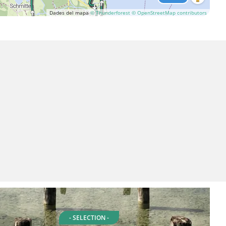
Dades del mapa
© Thunderforest
© OpenStreetMap contributors
- SELECTION -