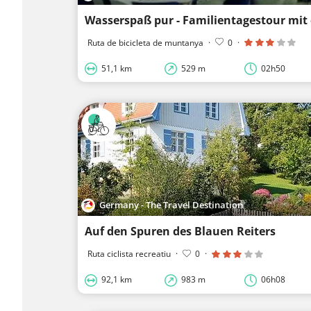
Wasserspaß pur - Familientagestour mi
Ruta de bicicleta de muntanya
·
0
·
51,1 km
529 m
02h50
Germany - The Travel Destination
Auf den Spuren des Blauen Reiters
Ruta ciclista recreatiu
·
0
·
92,1 km
983 m
06h08