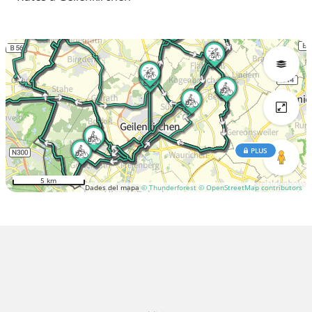
PLUS
5 km
Dades del mapa
© Thunderforest
© OpenStreetMap contributors