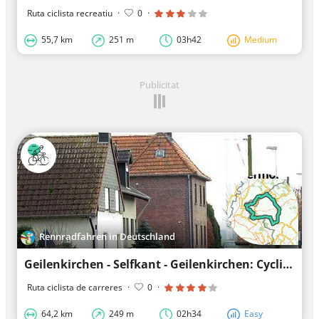
Ruta ciclista recreatiu
·
0
·
55,7 km
251 m
03h42
Medium
Publicitat
Rennradfahren in Deutschland
Geilenkirchen - Selfkant - Geilenkirchen: Cycling along quiet roads
Ruta ciclista de carreres
·
0
·
64,2 km
249 m
02h34
Easy