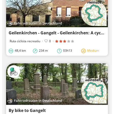
Fahrradrouten in Deutschland
Geilenkirchen - Gangelt - Geilenkirchen: A cycling route to enjoy
Ruta ciclista recreatiu
·
0
·
48,4 km
234 m
03h13
Medium
Fahrradrouten in Deutschland
By bike to Gangelt