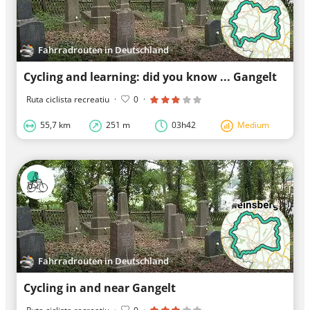
Fahrradrouten in Deutschland
Cycling and learning: did you know ... Gangelt
Ruta ciclista recreatiu
·
0
·
55,7 km
251 m
03h42
Medium
Fahrradrouten in Deutschland
Cycling in and near Gangelt