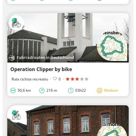
Fahrradrouten in Deutschland
Operation Clipper by bike
Ruta ciclista recreatiu
·
0
·
50,6 km
216 m
03h22
Medium