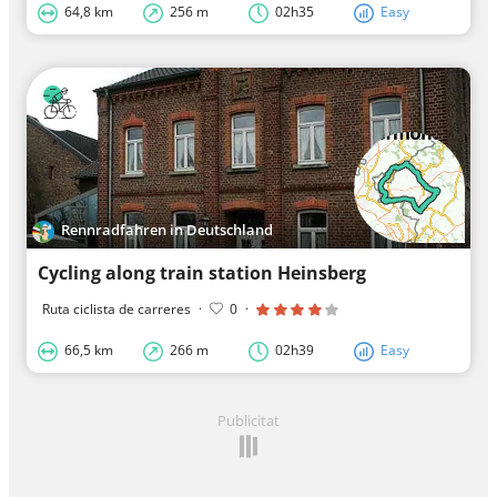
64,8 km
256 m
02h35
Easy
Rennradfahren in Deutschland
Cycling along train station Heinsberg
Ruta ciclista de carreres
·
0
·
66,5 km
266 m
02h39
Easy
Publicitat