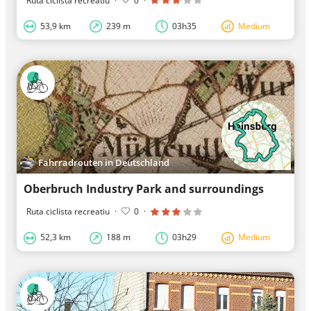
Ruta ciclista recreatiu
·
0
·
53,9 km
239 m
03h35
Medium
Fahrradrouten in Deutschland
Oberbruch Industry Park and surroundings
Ruta ciclista recreatiu
·
0
·
52,3 km
188 m
03h29
Medium