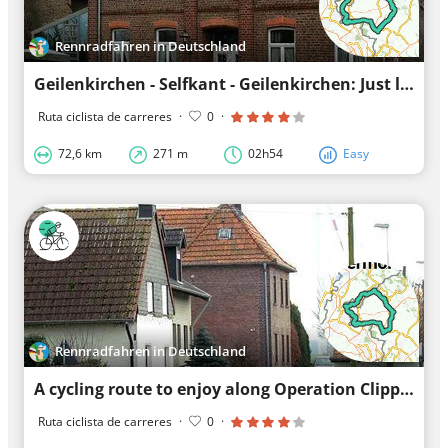
Rennradfahren in Deutschland
Geilenkirchen - Selfkant - Geilenkirchen: Just let me ride
Ruta ciclista de carreres
·
0
·
72,6 km
271 m
02h54
Easy
Rennradfahren in Deutschland
A cycling route to enjoy along Operation Clipper
Ruta ciclista de carreres
·
0
·