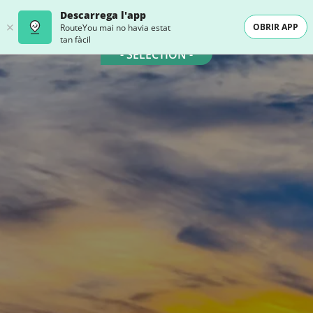
Descarrega l'app
OBRIR APP
RouteYou mai no havia estat
tan fàcil
- SELECTION -