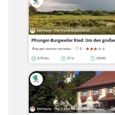
Germany - The Travel Destination
Ruta per caminar recreatiu
·
0
·
9,76 km
37 m
02h00
Germany - The Travel Destination