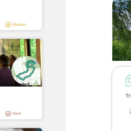
Medium
Tr
Hard