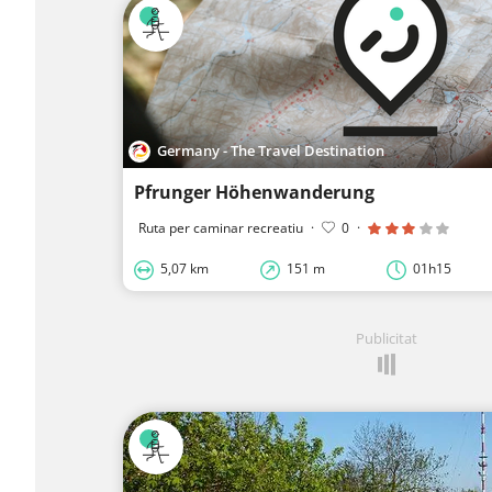
Germany - The Travel Destination
Pfrunger Höhenwanderung
Ruta per caminar recreatiu
·
0
·
5,07 km
151 m
01h15
Publicitat