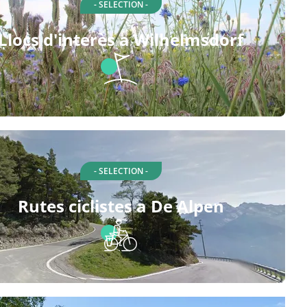
- SELECTION -
Llocs d'interès a Wilhelmsdorf
- SELECTION -
Rutes ciclistes a De Alpen