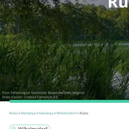
Ru
Font:
Ferienregion Nördlicher Bodensee (Silke Magino)
Drets d'autor: Creative Commons 4.0
Rutes
»
Alemanya
»
Alemanya
»
Wilhelmsdorf
» Rutes