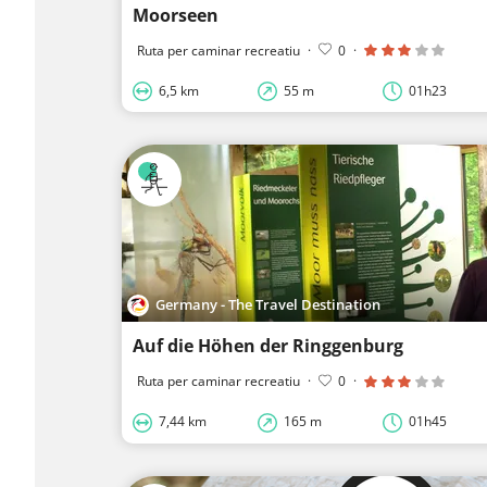
Moorseen
Ruta per caminar recreatiu
·
0
·
6,5 km
55 m
01h23
Germany - The Travel Destination
Auf die Höhen der Ringgenburg
Ruta per caminar recreatiu
·
0
·
7,44 km
165 m
01h45