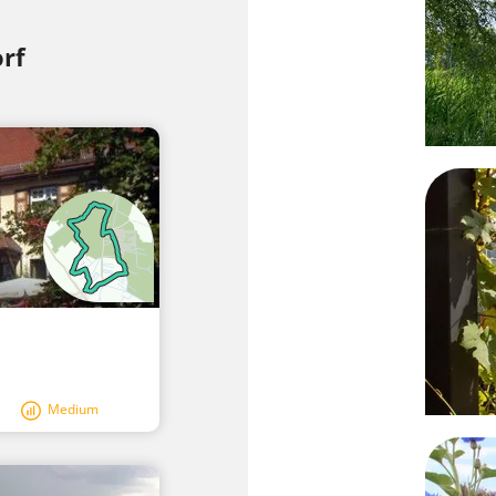
rf
Medium