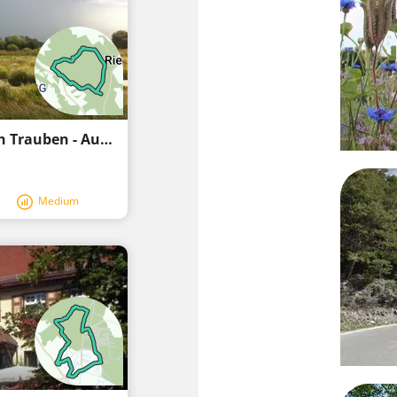
Pfrunger-Burgweiler Ried: Um den großen Trauben - Ausgangspunkt Riedhof
Medium