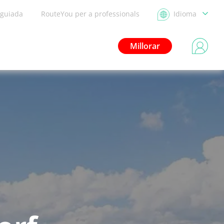
 guiada
RouteYou per a professionals
Idioma
Millorar