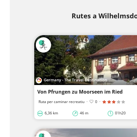
Rutes a Wilhelmsdo
Germany - The Travel Destination
Von Pfrungen zu Moorseen im Ried
Ruta per caminar recreatiu
·
0
·
6,36 km
46 m
01h20