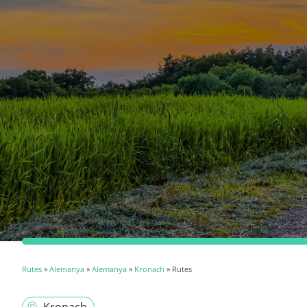
Rutes
»
Alemanya
»
Alemanya
»
Kronach
» Rutes