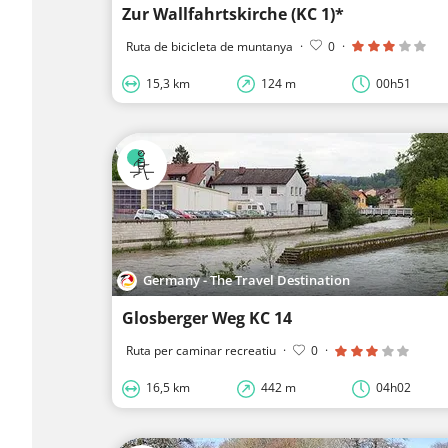
Zur Wallfahrtskirche (KC 1)*
Ruta de bicicleta de muntanya
·
0
·
15,3 km
124 m
00h51
Germany - The Travel Destination
Glosberger Weg KC 14
Ruta per caminar recreatiu
·
0
·
16,5 km
442 m
04h02