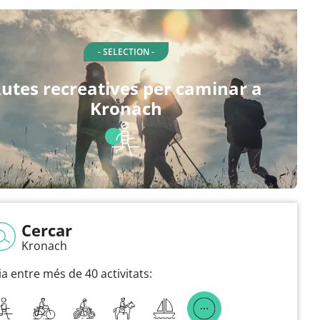
- SELECTION -
utes recreatives per caminar a
Kronach
Cercar
Kronach
ia entre més de 40 activitats: