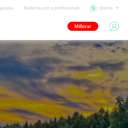
 guiada
RouteYou per a professionals
Idioma
Millorar