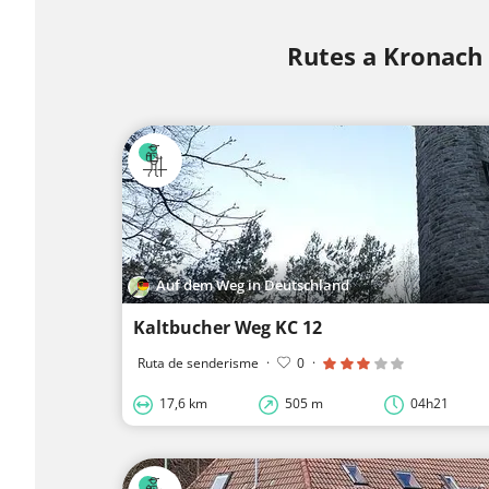
Rutes a Kronach
Auf dem Weg in Deutschland
Kaltbucher Weg KC 12
Ruta de senderisme
·
0
·
17,6 km
505 m
04h21