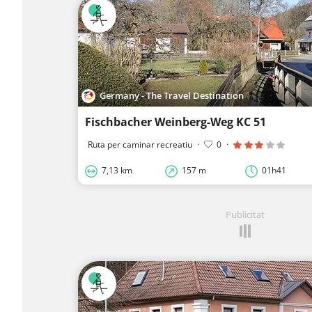
Germany - The Travel Destination
Fischbacher Weinberg-Weg KC 51
Ruta per caminar recreatiu
·
0
·
7,13 km
157 m
01h41
Publicitat