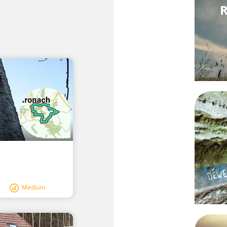
R
Medium