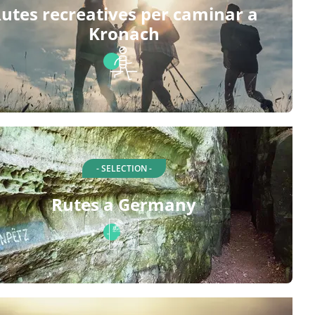
utes recreatives per caminar a
Kronach
- SELECTION -
Rutes a Germany