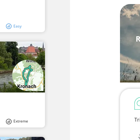
Easy
R
Tr
Extreme