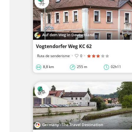
Auf dem Weg in Deutschland
Vogtendorfer Weg KC 62
Ruta de senderisme
·
0
·
8,8 km
255 m
02h11
Germany - The Travel Destination