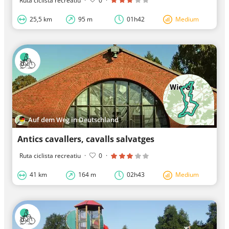
Ruta ciclista recreatiu
·
0
·
25,5 km
95 m
01h42
Medium
Auf dem Weg in Deutschland
Antics cavallers, cavalls salvatges
Ruta ciclista recreatiu
·
0
·
41 km
164 m
02h43
Medium