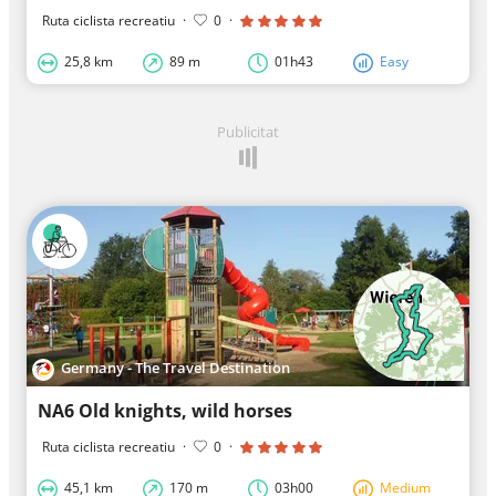
Ruta ciclista recreatiu
·
0
·
25,8 km
89 m
01h43
Easy
Publicitat
Germany - The Travel Destination
NA6 Old knights, wild horses
Ruta ciclista recreatiu
·
0
·
45,1 km
170 m
03h00
Medium