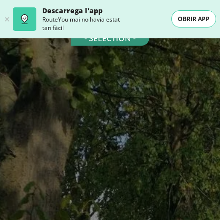
Descarrega l'app
OBRIR APP
RouteYou mai no havia estat
tan fàcil
- SELECTION -