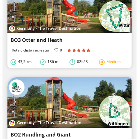
Germany - The Travel Destination
BO3 Otter and Heath
Ruta ciclista recreatiu
·
0
·
43,5 km
186 m
02h53
Medium
Germany - The Travel Destination
BO2 Rundling and Giant