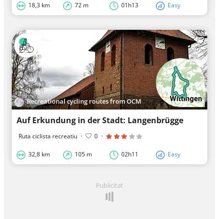
18,3 km
72 m
01h13
Easy
Recreational cycling routes from OCM
Auf Erkundung in der Stadt: Langenbrügge
Ruta ciclista recreatiu
·
0
·
32,8 km
105 m
02h11
Easy
Publicitat