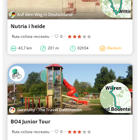
Auf dem Weg in Deutschland
Nutria i heide
Ruta ciclista recreatiu
·
0
·
43,7 km
201 m
02h54
Medium
Germany - The Travel Destination
BO4 Junior Tour
Ruta ciclista recreatiu
·
0
·