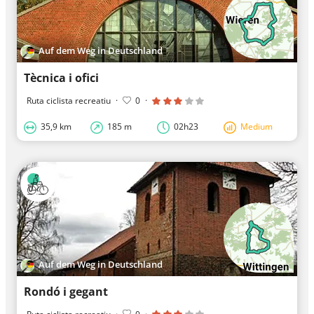
Auf dem Weg in Deutschland
Tècnica i ofici
Ruta ciclista recreatiu
·
0
·
35,9 km
185 m
02h23
Medium
Auf dem Weg in Deutschland
Rondó i gegant