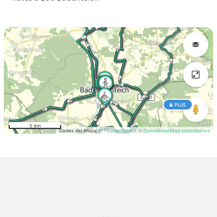
PLUS
5 km
Dades del mapa
© Thunderforest
© OpenStreetMap contributors