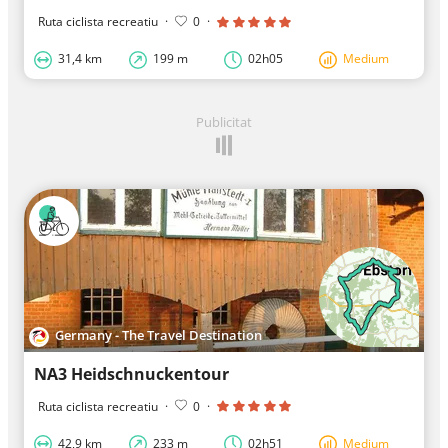
Ruta ciclista recreatiu
·
0
·
31,4 km
199 m
02h05
Medium
Publicitat
Germany - The Travel Destination
NA3 Heidschnuckentour
Ruta ciclista recreatiu
·
0
·
42,9 km
233 m
02h51
Medium