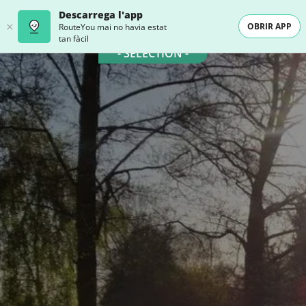
Descarrega l'app
OBRIR APP
RouteYou mai no havia estat
tan fàcil
- SELECTION -