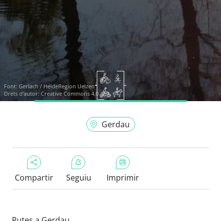
Font:
Gerlach / HeideRegion Uelzen
Drets d'autor: Creative Commons 4.0
Gerdau
Compartir
Seguiu
Imprimir
Rutes a Gerdau