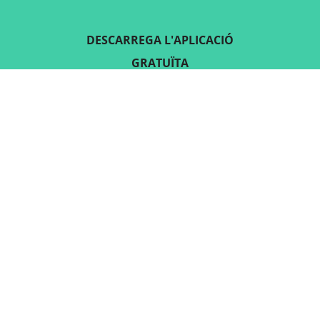
DESCARREGA L'APLICACIÓ
GRATUÏTA
SEGUEIX-NOS