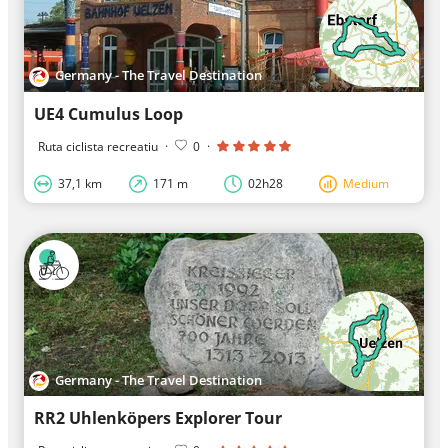
Germany - The Travel Destination
UE4 Cumulus Loop
Ruta ciclista recreatiu
·
0
·
37,1 km
171 m
02h28
Medium
Germany - The Travel Destination
RR2 Uhlenköpers Explorer Tour