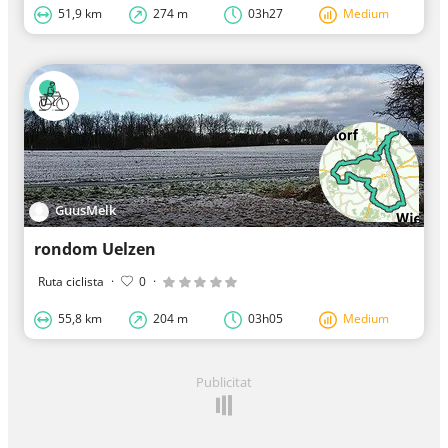
51,9 km
274 m
03h27
Medium
GuusMelk
rondom Uelzen
Ruta ciclista
·
0
·
55,8 km
204 m
03h05
Medium
Publicitat