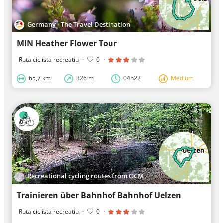
Germany - The Travel Destination
MIN Heather Flower Tour
Ruta ciclista recreatiu
·
0
·
65,7 km
326 m
04h22
Medium
Recreational cycling routes from OCM
Trainieren über Bahnhof Bahnhof Uelzen
Ruta ciclista recreatiu
·
0
·