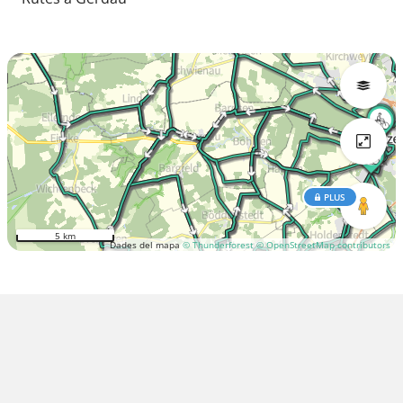
PLUS
5 km
Dades del mapa
© Thunderforest
© OpenStreetMap contributors