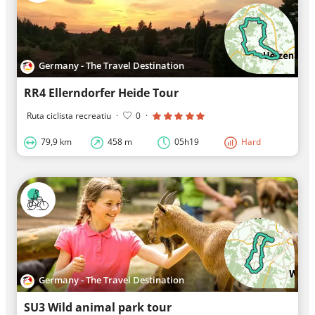
Germany - The Travel Destination
RR4 Ellerndorfer Heide Tour
Ruta ciclista recreatiu
·
0
·
79,9 km
458 m
05h19
Hard
Germany - The Travel Destination
SU3 Wild animal park tour