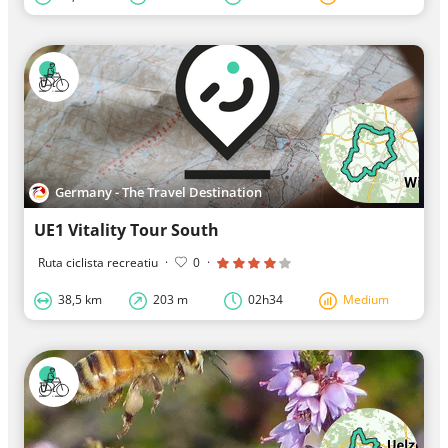
Germany - The Travel Destination
UE1 Vitality Tour South
Ruta ciclista recreatiu
·
0
·
38,5 km
203 m
02h34
Medium