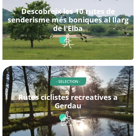
Descobreix les 10 rutes de
senderisme més boniques al llarg
de l'Elba
- SELECTION -
Rutes ciclistes recreatives a
Gerdau