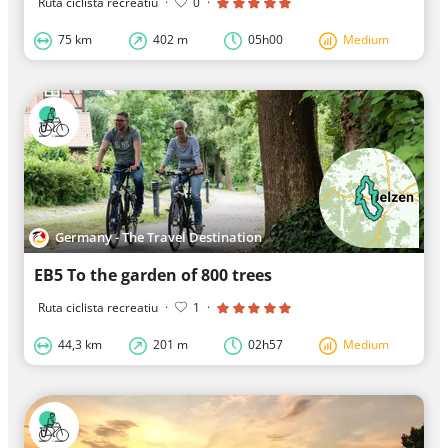
Ruta ciclista recreatiu
·
0
·
75 km
402 m
05h00
Medium
Germany - The Travel Destination
EB5 To the garden of 800 trees
Ruta ciclista recreatiu
·
1
·
44,3 km
201 m
02h57
Medium