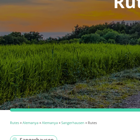
Ru
Rutes
»
Alemanya
»
Alemanya
»
Sangerhausen
» Rutes