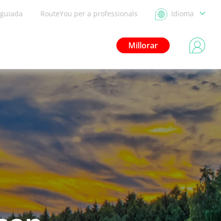
 guiada
RouteYou per a professionals
Idioma
Millorar