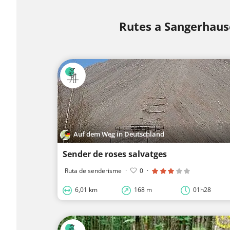
Rutes a Sangerhau
Auf dem Weg in Deutschland
Sender de roses salvatges
Ruta de senderisme
·
0
·
6,01 km
168 m
01h28