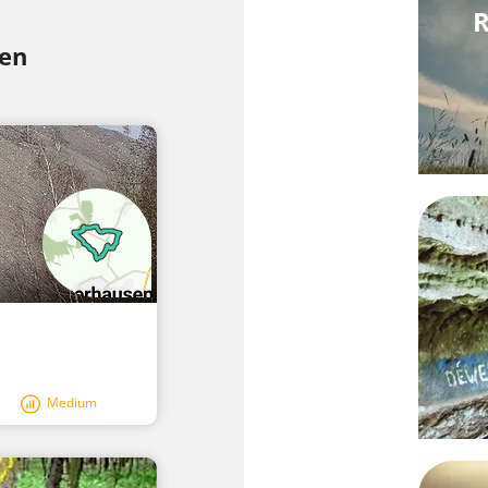
R
sen
Medium