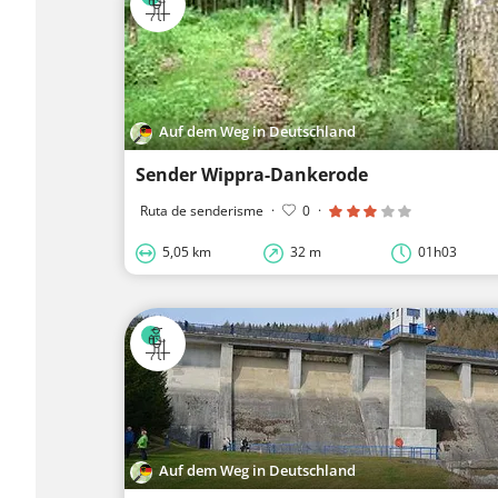
Auf dem Weg in Deutschland
Sender Wippra-Dankerode
Ruta de senderisme
·
0
·
5,05 km
32 m
01h03
Auf dem Weg in Deutschland