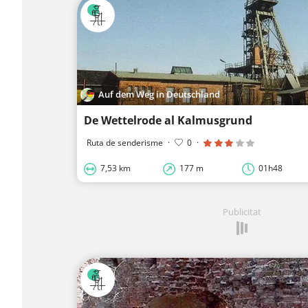
Auf dem Weg in Deutschland
De Wettelrode al Kalmusgrund
Ruta de senderisme
·
0
·
7,53 km
177 m
01h48
Publicitat