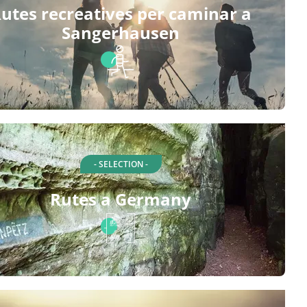
utes recreatives per caminar a
Sangerhausen
- SELECTION -
Rutes a Germany