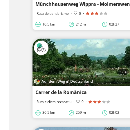
Münchhausenweg Wippra - Molmerswen
Ruta de senderisme
·
0
·
10,5 km
212 m
02h27
Auf dem Weg in Deutschland
Carrer de la Romànica
Ruta ciclista recreatiu
·
0
·
30,5 km
259 m
02h02