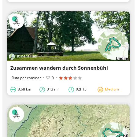
Itineraries
Zusammen wandern durch Sonnenbühl
Ruta per caminar
·
0
·
8,68 km
313 m
02h15
Medium