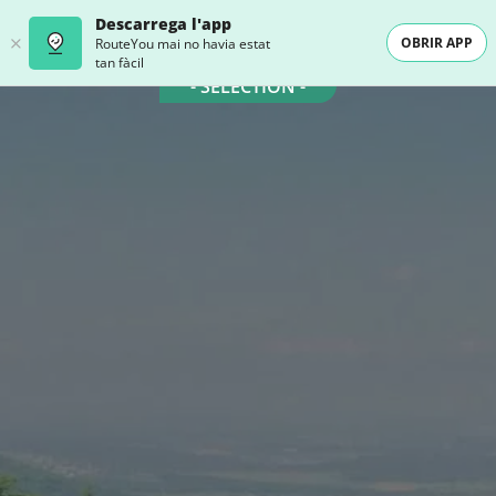
Descarrega l'app
OBRIR APP
RouteYou mai no havia estat
tan fàcil
- SELECTION -