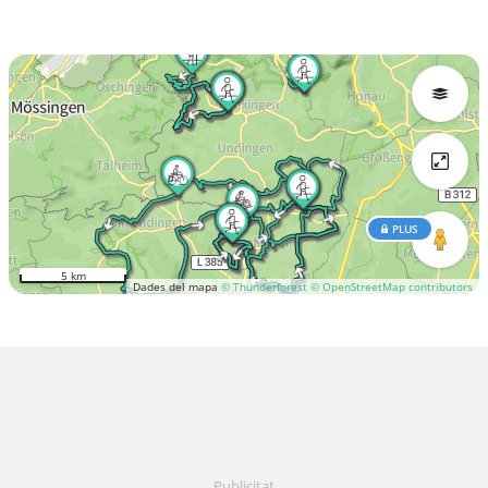
PLUS
5 km
Dades del mapa
© Thunderforest
© OpenStreetMap contributors
Publicitat