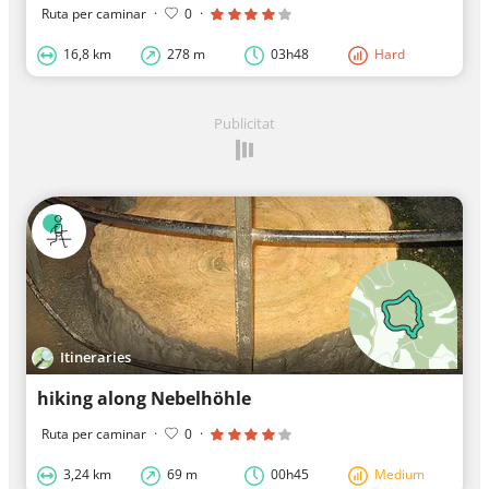
Ruta per caminar
·
0
·
16,8 km
278 m
03h48
Hard
Publicitat
Itineraries
hiking along Nebelhöhle
Ruta per caminar
·
0
·
3,24 km
69 m
00h45
Medium