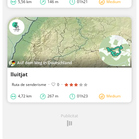
5,56 km
146 m
01h21
Medium
Auf dem Weg in Deutschland
lluitjat
Ruta de senderisme
·
0
·
4,72 km
267 m
01h23
Medium
Publicitat