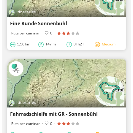
Itineraries
Eine Runde Sonnenbühl
Ruta per caminar
·
0
·
5,56 km
147 m
01h21
Medium
Itineraries
Fahrradschleife mit GR - Sonnenbühl
Ruta per caminar
·
0
·