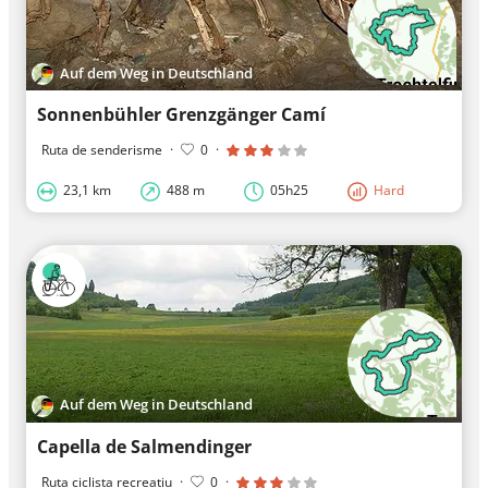
Auf dem Weg in Deutschland
Sonnenbühler Grenzgänger Camí
Ruta de senderisme
·
0
·
23,1 km
488 m
05h25
Hard
Auf dem Weg in Deutschland
Capella de Salmendinger
Ruta ciclista recreatiu
·
0
·