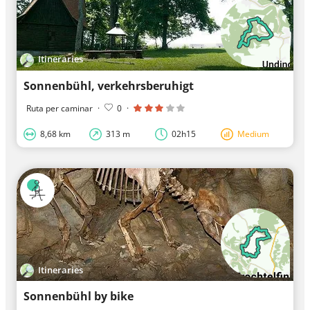
Itineraries
Sonnenbühl, verkehrsberuhigt
Ruta per caminar
·
0
·
8,68 km
313 m
02h15
Medium
Itineraries
Sonnenbühl by bike