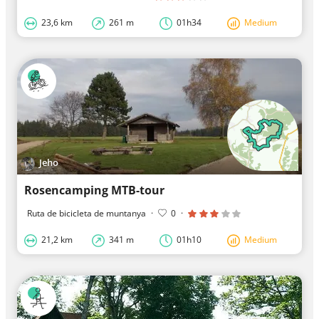
23,6 km
261 m
01h34
Medium
Jeho
Rosencamping MTB-tour
Ruta de bicicleta de muntanya
·
0
·
21,2 km
341 m
01h10
Medium