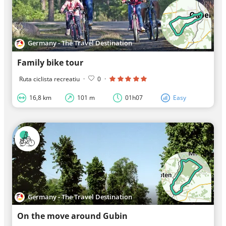
Germany - The Travel Destination
Family bike tour
Ruta ciclista recreatiu
·
0
·
16,8 km
101 m
01h07
Easy
Germany - The Travel Destination
On the move around Gubin