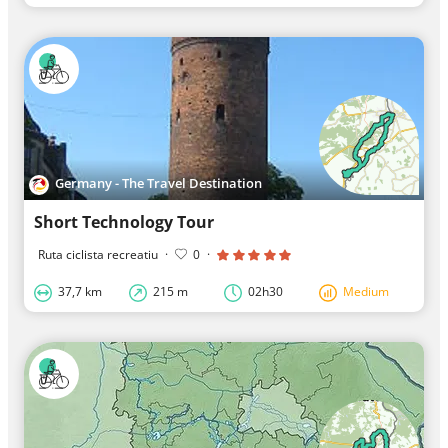
Germany - The Travel Destination
Short Technology Tour
Ruta ciclista recreatiu
·
0
·
37,7 km
215 m
02h30
Medium