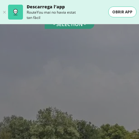
Descarrega l'app
OBRIR APP
RouteYou mai no havia estat
tan fàcil
- SELECTION -