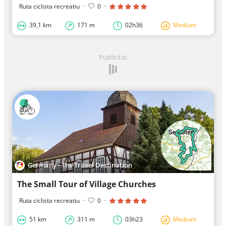
Ruta ciclista recreatiu
·
0
·
39,1 km
171 m
02h36
Medium
Publicitat
Germany - The Travel Destination
The Small Tour of Village Churches
Ruta ciclista recreatiu
·
0
·
51 km
311 m
03h23
Medium