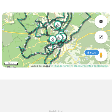
PLUS
5 km
Dades del mapa
© Thunderforest
© OpenStreetMap contributors
Publicitat