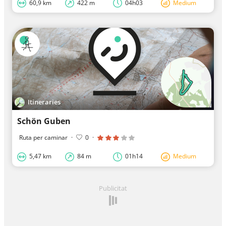
60,9 km
422 m
04h03
Medium
Itineraries
Schön Guben
Ruta per caminar
·
0
·
5,47 km
84 m
01h14
Medium
Publicitat