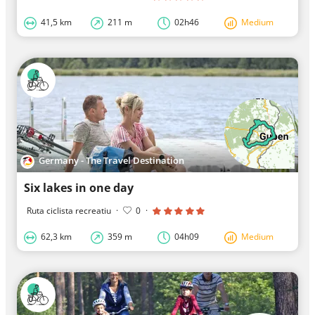
41,5 km
211 m
02h46
Medium
Germany - The Travel Destination
Six lakes in one day
Ruta ciclista recreatiu
·
0
·
62,3 km
359 m
04h09
Medium