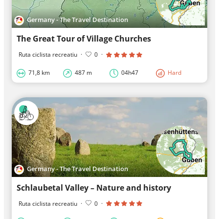
Germany - The Travel Destination
The Great Tour of Village Churches
Ruta ciclista recreatiu
·
0
·
71,8 km
487 m
04h47
Hard
Germany - The Travel Destination
Schlaubetal Valley – Nature and history
Ruta ciclista recreatiu
·
0
·