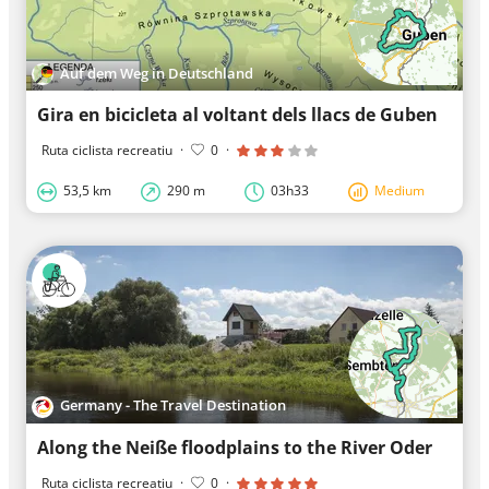
Auf dem Weg in Deutschland
Gira en bicicleta al voltant dels llacs de Guben
Ruta ciclista recreatiu
·
0
·
53,5 km
290 m
03h33
Medium
Germany - The Travel Destination
Along the Neiße floodplains to the River Oder
Ruta ciclista recreatiu
·
0
·