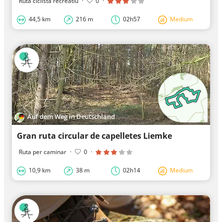
Ruta ciclista recreatiu
·
0
·
44,5 km
216 m
02h57
Medium
Auf dem Weg in Deutschland
Gran ruta circular de capelletes Liemke
Ruta per caminar
·
0
·
10,9 km
38 m
02h14
Medium