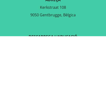
Kerkstraat 108
9050 Gentbrugge, Bèlgica
DESCARREGA L'APLICACIÓ
GRATUÏTA
SEGUEIX-NOS