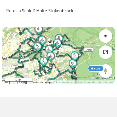
Rutes a Schloß Holte-Stukenbrock
PLUS
5 km
Dades del mapa
© Thunderforest
© OpenStreetMap contributors