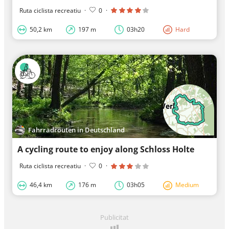
Ruta ciclista recreatiu
·
0
·
50,2 km
197 m
03h20
Hard
Fahrradrouten in Deutschland
A cycling route to enjoy along Schloss Holte
Ruta ciclista recreatiu
·
0
·
46,4 km
176 m
03h05
Medium
Publicitat