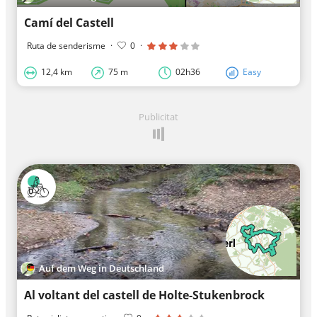
Camí del Castell
Ruta de senderisme
·
0
·
12,4 km
75 m
02h36
Easy
Publicitat
Auf dem Weg in Deutschland
Al voltant del castell de Holte-Stukenbrock