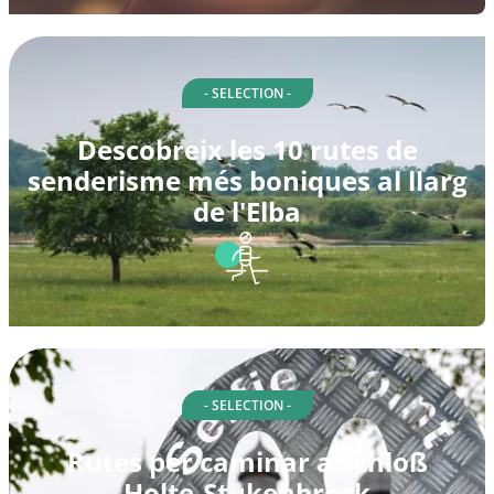
- SELECTION -
Descobreix les 10 rutes de
senderisme més boniques al llarg
de l'Elba
- SELECTION -
Rutes per caminar a Schloß
Holte-Stukenbrock