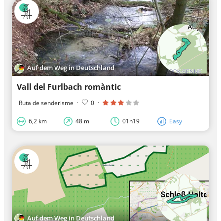
Auf dem Weg in Deutschland
Vall del Furlbach romàntic
Ruta de senderisme
·
0
·
6,2 km
48 m
01h19
Easy
Auf dem Weg in Deutschland