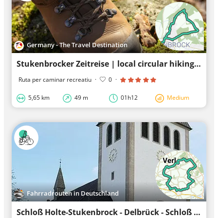
Germany - The Travel Destination
Stukenbrocker Zeitreise | local circular hiking trail in SHS
Ruta per caminar recreatiu
·
0
·
5,65 km
49 m
01h12
Medium
Fahrradrouten in Deutschland
Schloß Holte-Stukenbrock - Delbrück - Schloß Holte-Stukenbrock: Cycling along paved roads