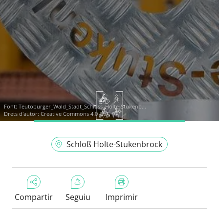
Font:
Teutoburger_Wald_Stadt_Schloss_Holte-Stukenb...
Drets d'autor: Creative Commons 4.0
Schloß Holte-Stukenbrock
Compartir
Seguiu
Imprimir