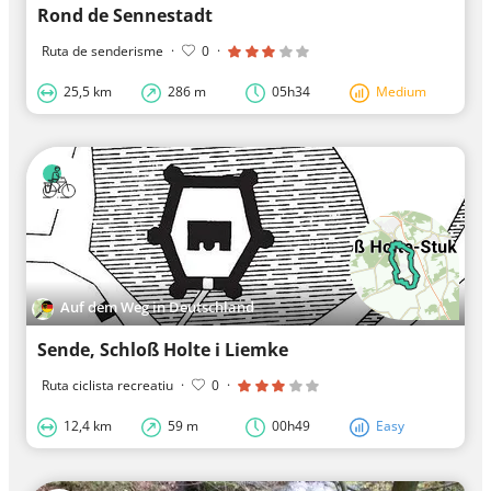
Rond de Sennestadt
Ruta de senderisme
·
0
·
25,5 km
286 m
05h34
Medium
Auf dem Weg in Deutschland
Sende, Schloß Holte i Liemke
Ruta ciclista recreatiu
·
0
·
12,4 km
59 m
00h49
Easy