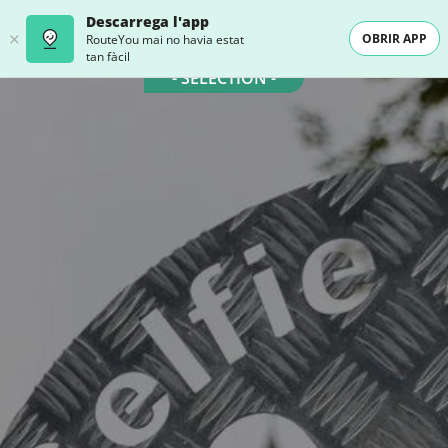
Descarrega l'app
OBRIR APP
RouteYou mai no havia estat
tan fàcil
- SELECTION -