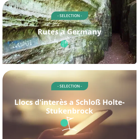
- SELECTION -
Rutes a Germany
- SELECTION -
Llocs d'interès a Schloß Holte-
Stukenbrock