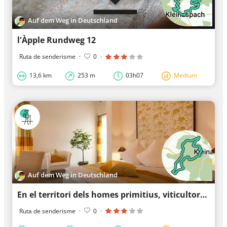
Auf dem Weg in Deutschland
l'Àpple Rundweg 12
Ruta de senderisme
·
0
·
13,6 km
253 m
03h07
Medium
Auf dem Weg in Deutschland
En el territori dels homes primitius, viticultors i forestals
Ruta de senderisme
·
0
·