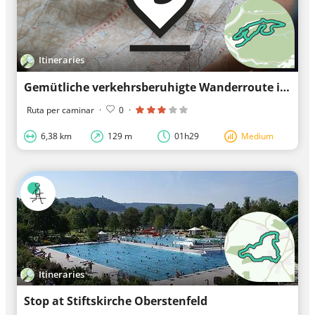
Itineraries
Gemütliche verkehrsberuhigte Wanderroute in Oberstenfeld
Ruta per caminar
·
0
·
6,38 km
129 m
01h29
Medium
Itineraries
Stop at Stiftskirche Oberstenfeld