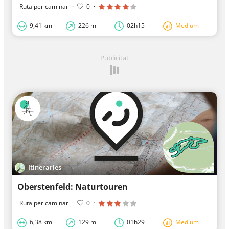
Ruta per caminar
·
0
·
9,41 km
226 m
02h15
Medium
Publicitat
Itineraries
Oberstenfeld: Naturtouren
Ruta per caminar
·
0
·
6,38 km
129 m
01h29
Medium