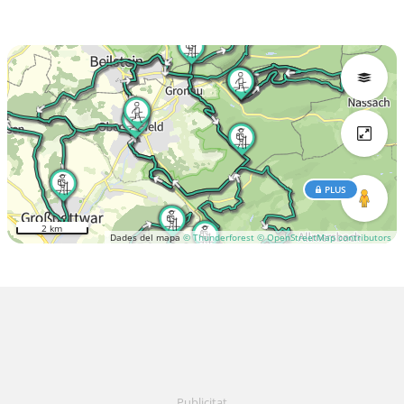
PLUS
2 km
Dades del mapa
© Thunderforest
© OpenStreetMap contributors
Publicitat