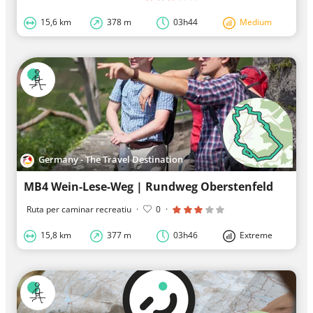
15,6 km
378 m
03h44
Medium
Germany - The Travel Destination
MB4 Wein-Lese-Weg | Rundweg Oberstenfeld
Ruta per caminar recreatiu
·
0
·
15,8 km
377 m
03h46
Extreme