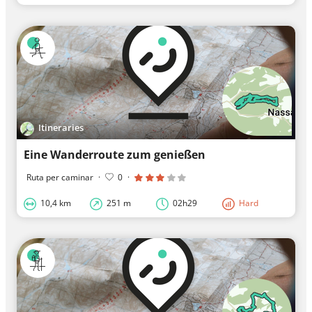
Itineraries
Eine Wanderroute zum genießen
Ruta per caminar
·
0
·
10,4 km
251 m
02h29
Hard