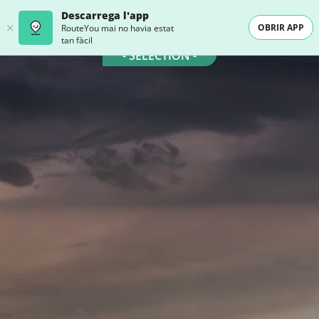
Descarrega l'app
OBRIR APP
RouteYou mai no havia estat
tan fàcil
- SELECTION -