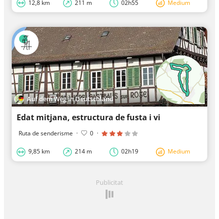
12,8 km
211 m
02h55
Medium
Auf dem Weg in Deutschland
Edat mitjana, estructura de fusta i vi
Ruta de senderisme
·
0
·
9,85 km
214 m
02h19
Medium
Publicitat