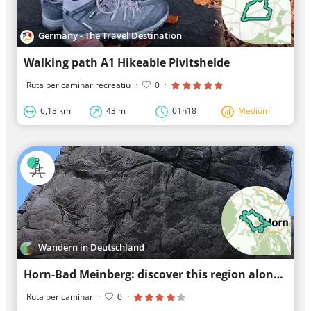
Germany - The Travel Destination
Walking path A1 Hikeable Pivitsheide
Ruta per caminar recreatiu
·
0
·
6,18 km
43 m
01h18
Medium
Wandern in Deutschland
Horn-Bad Meinberg: discover this region along the most beautiful paths
Ruta per caminar
·
0
·