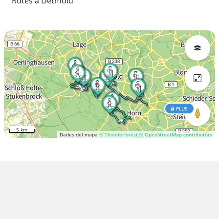
Rutes a Detmold
PLUS
5 km
Dades del mapa
© Thunderforest
© OpenStreetMap contributors