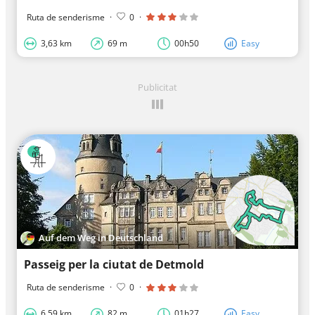
Ruta de senderisme
·
0
·
3,63 km
69 m
00h50
Easy
Publicitat
Auf dem Weg in Deutschland
Passeig per la ciutat de Detmold
Ruta de senderisme
·
0
·
6,59 km
82 m
01h27
Easy