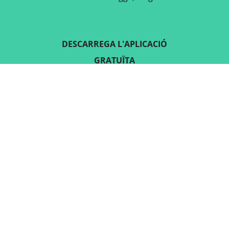
DESCARREGA L'APLICACIÓ
GRATUÏTA
SEGUEIX-NOS