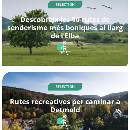
- SELECTION -
Descobreix les 10 rutes de
senderisme més boniques al llarg
de l'Elba
- SELECTION -
Rutes recreatives per caminar a
Detmold