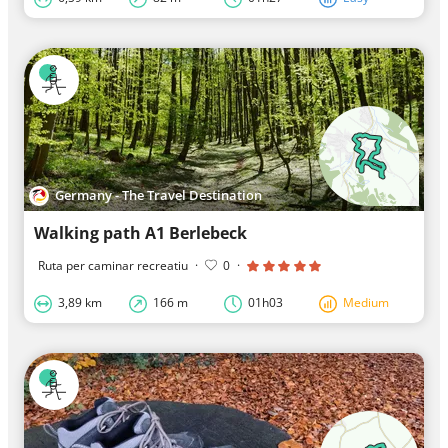
Germany - The Travel Destination
Walking path A1 Berlebeck
Ruta per caminar recreatiu
·
0
·
3,89 km
166 m
01h03
Medium