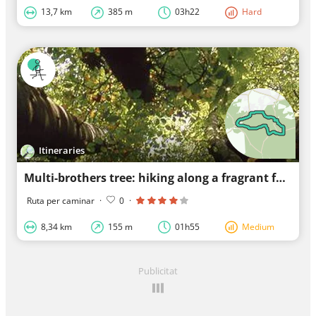
13,7 km
385 m
03h22
Hard
Itineraries
Multi-brothers tree: hiking along a fragrant forest
Ruta per caminar
·
0
·
8,34 km
155 m
01h55
Medium
Publicitat