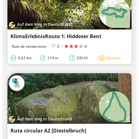
Auf dem Weg in Deutschland
KlimaErlebnisRoute 1: Hiddeser Bent
Ruta de senderisme
·
0
·
9,62 km
214 m
02h16
Medium
Auf dem Weg in Deutschland
Ruta circular A2 [Diestelbruch]