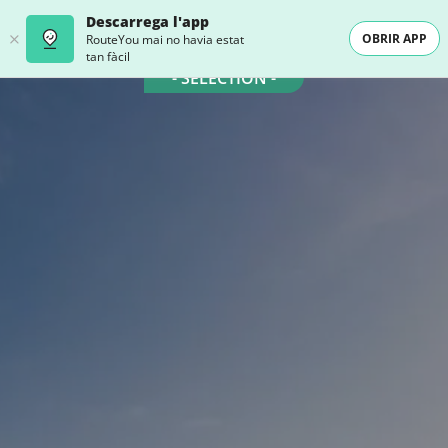
Descarrega l'app
OBRIR APP
RouteYou mai no havia estat
tan fàcil
- SELECTION -