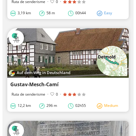
Ruta de senderisme
·
0
·
3,19 km
58 m
00h44
Easy
Auf dem Weg in Deutschland
Gustav-Mesch-Camí
Ruta de senderisme
·
0
·
12,2 km
296 m
02h55
Medium