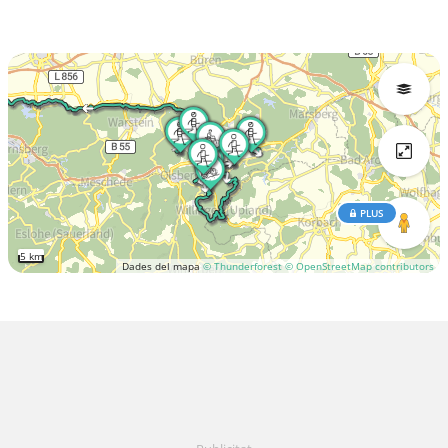
PLUS
5 km
Dades del mapa
© Thunderforest
© OpenStreetMap contributors