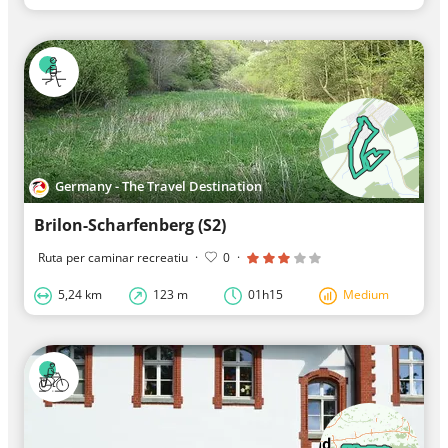
Germany - The Travel Destination
Brilon-Scharfenberg (S2)
Ruta per caminar recreatiu
·
0
·
5,24 km
123 m
01h15
Medium