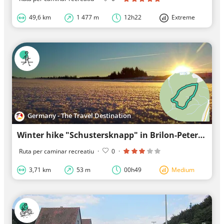
49,6 km
1 477 m
12h22
Extreme
Germany - The Travel Destination
Winter hike "Schustersknapp" in Brilon-Petersborn
Ruta per caminar recreatiu
·
0
·
3,71 km
53 m
00h49
Medium