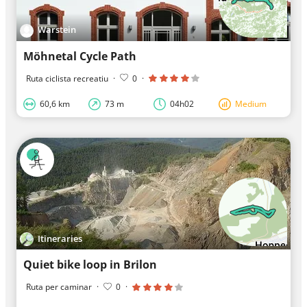
Warstein
Möhnetal Cycle Path
Ruta ciclista recreatiu
·
0
·
60,6 km
73 m
04h02
Medium
Itineraries
Quiet bike loop in Brilon
Ruta per caminar
·
0
·