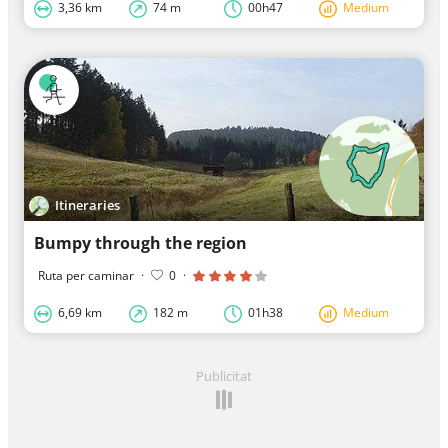
3,36 km
74 m
00h47
Medium
Itineraries
Bumpy through the region
Ruta per caminar
·
0
·
6,69 km
182 m
01h38
Medium
Publicitat