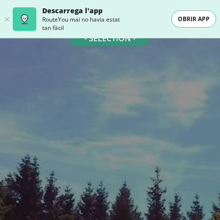
Descarrega l'app
OBRIR APP
RouteYou mai no havia estat
tan fàcil
- SELECTION -