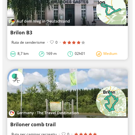
Auf dem Weg in Deutschland
Brilon B3
Ruta de senderisme
·
0
·
8,7 km
169 m
02h01
Medium
Germany - The Travel Destination
Briloner comb trail
Ruta per caminar recreatiu
·
0
·