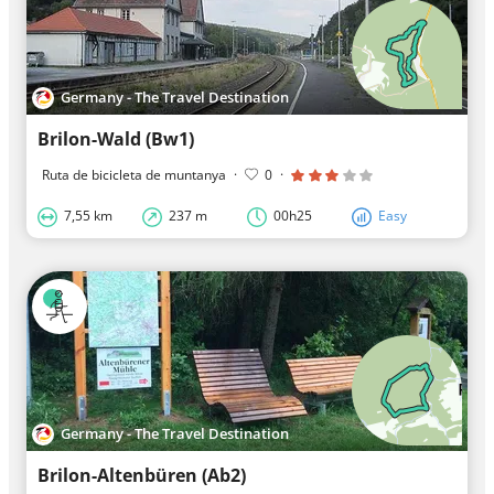
Germany - The Travel Destination
Brilon-Wald (Bw1)
Ruta de bicicleta de muntanya
·
0
·
7,55 km
237 m
00h25
Easy
Germany - The Travel Destination
Brilon-Altenbüren (Ab2)