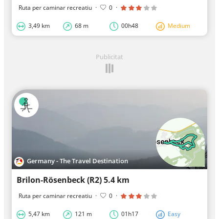
Ruta per caminar recreatiu
·
0
·
3,49 km
68 m
00h48
Medium
Publicitat
Germany - The Travel Destination
Brilon-Rösenbeck (R2) 5.4 km
Ruta per caminar recreatiu
·
0
·
5,47 km
121 m
01h17
Easy