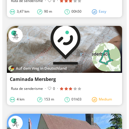
Ruta de senderisme
·
0
·
3,47 km
90 m
00h50
Easy
Auf dem Weg in Deutschland
Caminada Mersberg
Ruta de senderisme
·
0
·
4 km
153 m
01h03
Medium