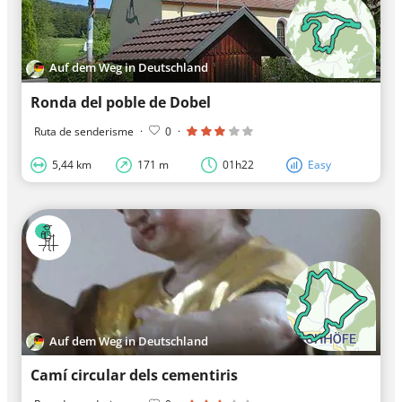
Auf dem Weg in Deutschland
Ronda del poble de Dobel
Ruta de senderisme
·
0
·
5,44 km
171 m
01h22
Easy
Auf dem Weg in Deutschland
Camí circular dels cementiris