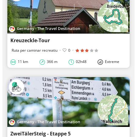
Germany - The Travel Destination
Kreuzeckle-Tour
Ruta per caminar recreatiu
·
0
·
11 km
366 m
02h48
Extreme
Germany - The Travel Destination
ZweiTälerSteig - Etappe 5