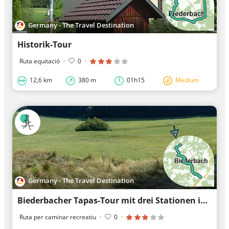
Germany - The Travel Destination
Historik-Tour
Ruta equitació
·
0
·
12,6 km
380 m
01h15
Medium
Germany - The Travel Destination
Biederbacher Tapas-Tour mit drei Stationen inkl. Frühstück
Ruta per caminar recreatiu
·
0
·