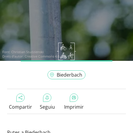
Font:
Christian Studzienski
Drets d'autor: Creative Commons 4.0
Biederbach
Compartir
Seguiu
Imprimir
Rutes a Biederbach