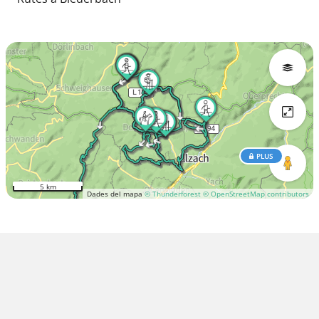
PLUS
5 km
Dades del mapa
© Thunderforest
© OpenStreetMap contributors