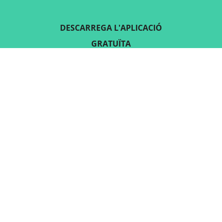
DESCARREGA L'APLICACIÓ
GRATUÏTA
SEGUEIX-NOS