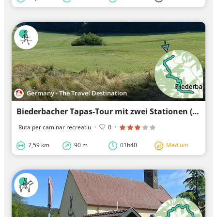
Germany - The Travel Destination
Biederbacher Tapas-Tour mit zwei Stationen (1)
Ruta per caminar recreatiu
·
0
·
7,59 km
90 m
01h40
Medium