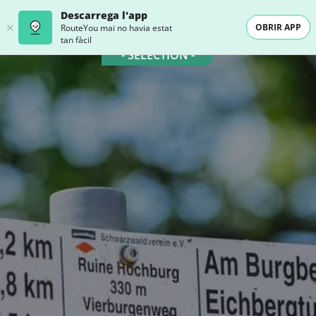
Descarrega l'app
OBRIR APP
RouteYou mai no havia estat
tan fàcil
- SELECTION -