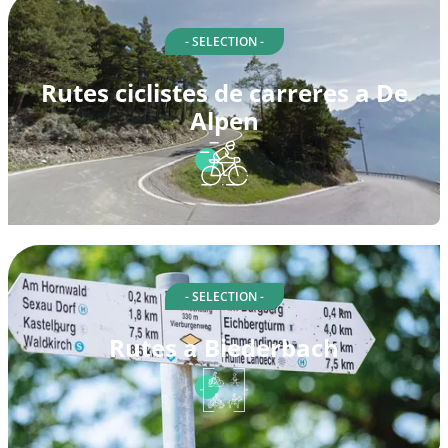
- SELECTION -
Rutes ciclistes de carreres a De
Alpen
- SELECTION -
Rutes a Biederbach