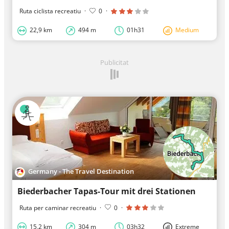
Ruta ciclista recreatiu
·
0
·
22,9 km
494 m
01h31
Medium
Publicitat
Germany - The Travel Destination
Biederbacher Tapas-Tour mit drei Stationen
Ruta per caminar recreatiu
·
0
·
15,2 km
304 m
03h32
Extreme