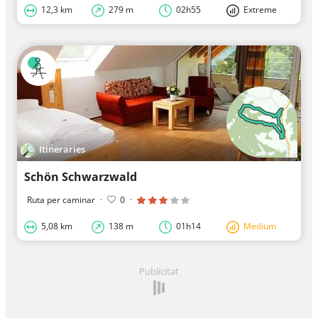
12,3 km
279 m
02h55
Extreme
Itineraries
Schön Schwarzwald
Ruta per caminar
·
0
·
5,08 km
138 m
01h14
Medium
Publicitat