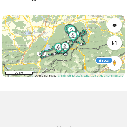
PLUS
20 km
Dades del mapa
© Thunderforest
© OpenStreetMap contributors