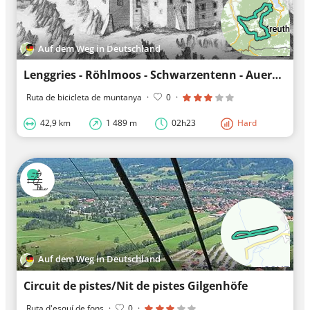
Auf dem Weg in Deutschland
Lenggries - Röhlmoos - Schwarzentenn - Aueralm
Ruta de bicicleta de muntanya
·
0
·
42,9 km
1 489 m
02h23
Hard
Auf dem Weg in Deutschland
Circuit de pistes/Nit de pistes Gilgenhöfe
Ruta d'esquí de fons
·
0
·