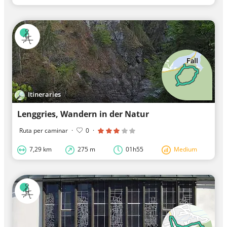
Itineraries
Lenggries, Wandern in der Natur
Ruta per caminar
·
0
·
7,29 km
275 m
01h55
Medium