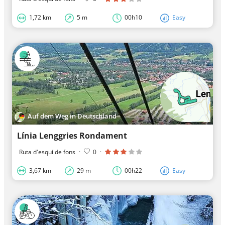
1,72 km
5 m
00h10
Easy
Auf dem Weg in Deutschland
Línia Lenggries Rondament
Ruta d'esquí de fons
·
0
·
3,67 km
29 m
00h22
Easy