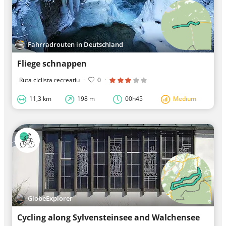
Fahrradrouten in Deutschland
Fliege schnappen
Ruta ciclista recreatiu
·
0
·
11,3 km
198 m
00h45
Medium
GlobeExplorer
Cycling along Sylvensteinsee and Walchensee