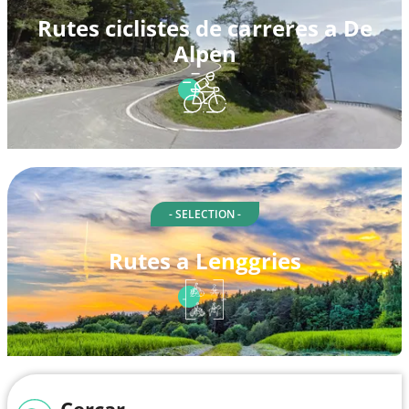
Rutes ciclistes de carreres a De
Alpen
- SELECTION -
Rutes a Lenggries
Cercar