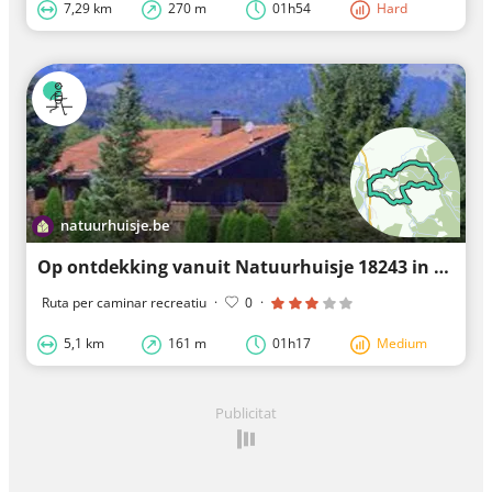
7,29 km
270 m
01h54
Hard
natuurhuisje.be
Op ontdekking vanuit Natuurhuisje 18243 in Lenggries
Ruta per caminar recreatiu
·
0
·
5,1 km
161 m
01h17
Medium
Publicitat