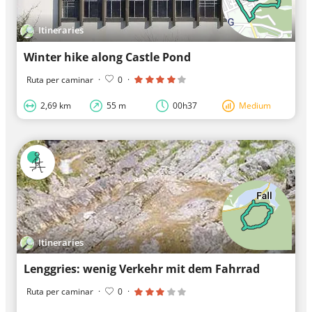
Itineraries
Winter hike along Castle Pond
Ruta per caminar
·
0
·
2,69 km
55 m
00h37
Medium
Itineraries
Lenggries: wenig Verkehr mit dem Fahrrad
Ruta per caminar
·
0
·