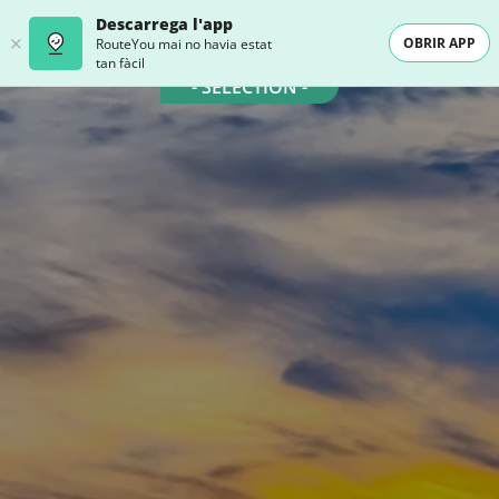
Descarrega l'app
OBRIR APP
RouteYou mai no havia estat
tan fàcil
- SELECTION -