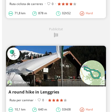
Ruta ciclista de carreres
·
0
·
71,8 km
878 m
02h52
Hard
Publicitat
Itineraries
A round hike in Lenggries
Ruta per caminar
·
0
·
10,1 km
640 m
03h08
Hard