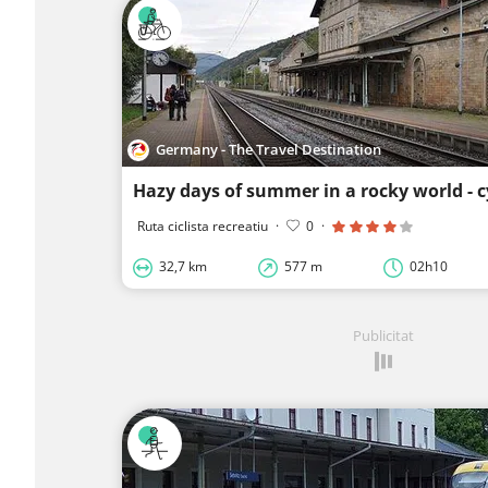
Germany - The Travel Destination
Ruta ciclista recreatiu
·
0
·
32,7 km
577 m
02h10
Publicitat