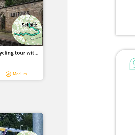
Hazy days of summer in a rocky world - cycling tour with wecyclebrandenburg
Medium