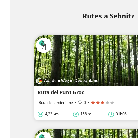
Rutes a Sebnitz
Auf dem Weg in Deutschland
Ruta del Punt Groc
Ruta de senderisme
·
0
·
4,23 km
158 m
01h06