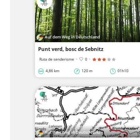
Auf dem Weg in Deutschland
Punt verd, bosc de Sebnitz
Ruta de senderisme
·
0
·
4,86 km
120 m
01h10
Auf dem Weg in Deutschland