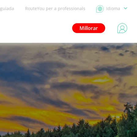
 guiada
RouteYou per a professionals
Idioma
Millorar