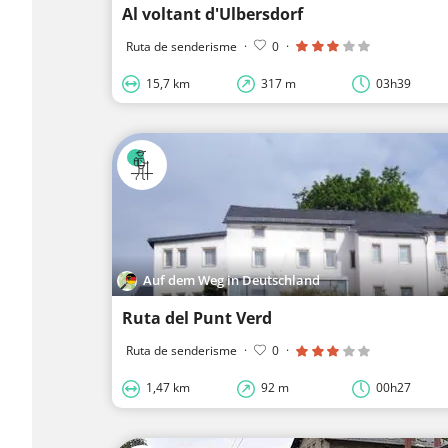
Al voltant d'Ulbersdorf
Ruta de senderisme
·
0
·
15,7 km
317 m
03h39
Auf dem Weg in Deutschland
Ruta del Punt Verd
Ruta de senderisme
·
0
·
1,47 km
92 m
00h27