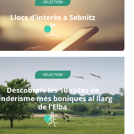
- SELECTION -
Llocs d'interès a Sebnitz
- SELECTION -
Descobreix les 10 rutes de
enderisme més boniques al llarg
de l'Elba