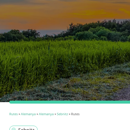
Rutes
»
Alemanya
»
Alemanya
»
Sebnitz
» Rutes