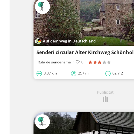
Auf dem Weg in Deutschland
Ruta de senderisme
·
0
·
8,87 km
257 m
02h12
Publicitat