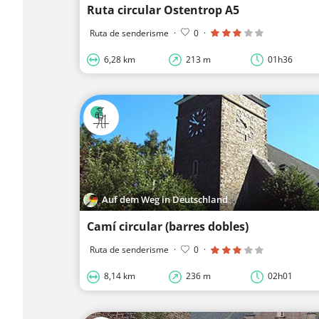
Ruta circular Ostentrop A5
Ruta de senderisme
·
0
·
6,28 km
213 m
01h36
Auf dem Weg in Deutschland
Camí circular (barres dobles)
Ruta de senderisme
·
0
·
8,14 km
236 m
02h01