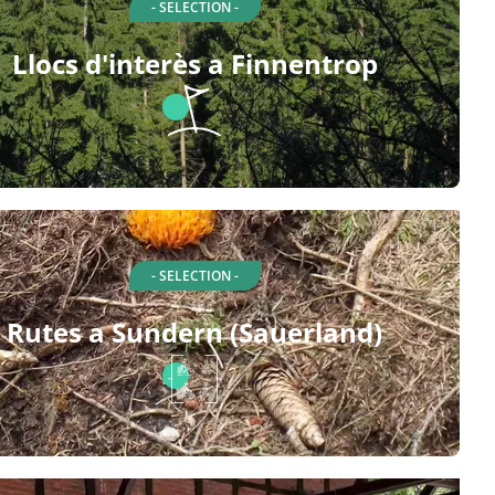
- SELECTION -
Llocs d'interès a Finnentrop
- SELECTION -
Rutes a Sundern (Sauerland)