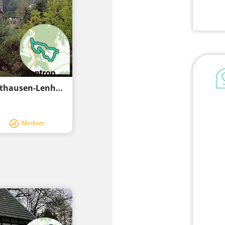
Senderi circular Alter Kirchweg Schönholthausen-Lenhausen Z
Medium