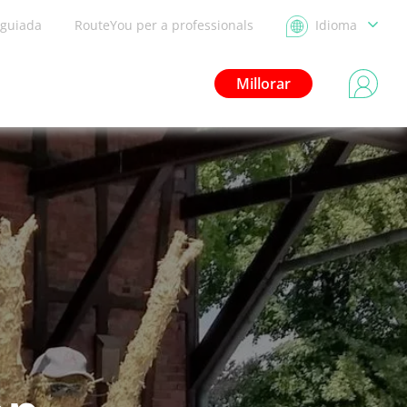
 guiada
RouteYou per a professionals
Idioma
Millorar