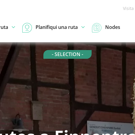
Visita
ruta
Planifiqui una ruta
Nodes
- SELECTION -