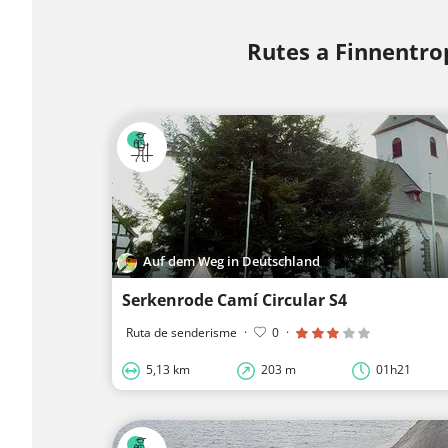
Rutes a Finnentro
Auf dem Weg in Deutschland
Serkenrode Camí Circular S4
Ruta de senderisme
·
0
·
5,13 km
203 m
01h21