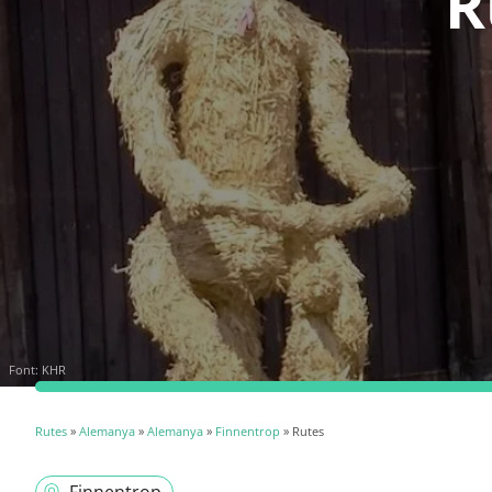
R
Font:
KHR
Rutes
»
Alemanya
»
Alemanya
»
Finnentrop
» Rutes