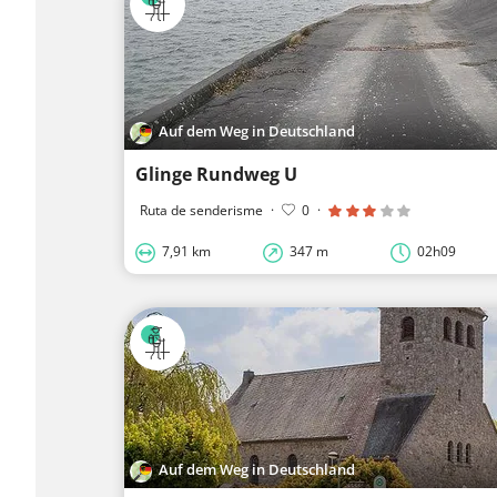
Auf dem Weg in Deutschland
Glinge Rundweg U
Ruta de senderisme
·
0
·
7,91 km
347 m
02h09
Auf dem Weg in Deutschland