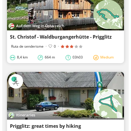
Auf dem Weg in Österreich
St. Christof - Waldburgangerhütte - Prigglitz
Ruta de senderisme
·
0
·
8,4 km
664 m
03h03
Medium
Itineraries
Prigglitz: great times by hiking