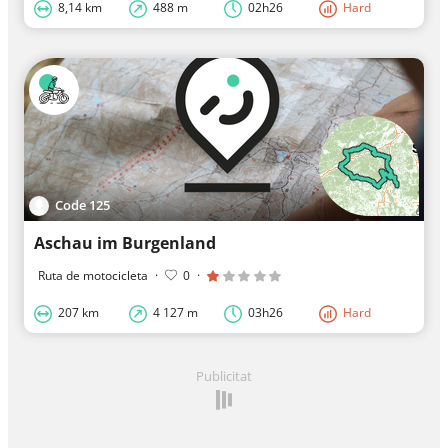
8,14 km
488 m
02h26
Hard
Code 125
Aschau im Burgenland
Ruta de motocicleta
·
0
·
207 km
4 127 m
03h26
Hard
Publicitat