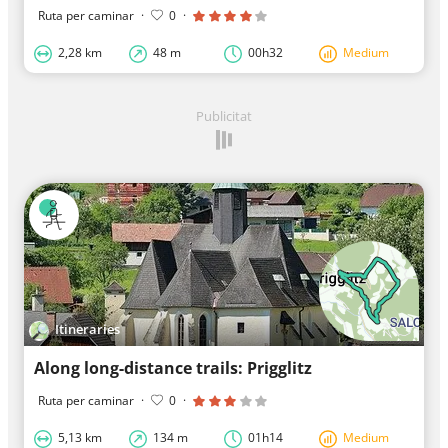
Ruta per caminar
·
0
·
2,28 km
48 m
00h32
Medium
Publicitat
Itineraries
Along long-distance trails: Prigglitz
Ruta per caminar
·
0
·
5,13 km
134 m
01h14
Medium