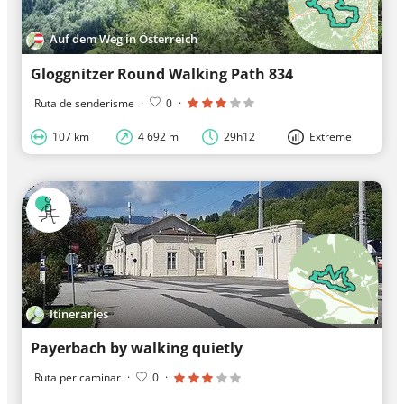
Auf dem Weg in Österreich
Gloggnitzer Round Walking Path 834
Ruta de senderisme
·
0
·
107 km
4 692 m
29h12
Extreme
Itineraries
Payerbach by walking quietly
Ruta per caminar
·
0
·