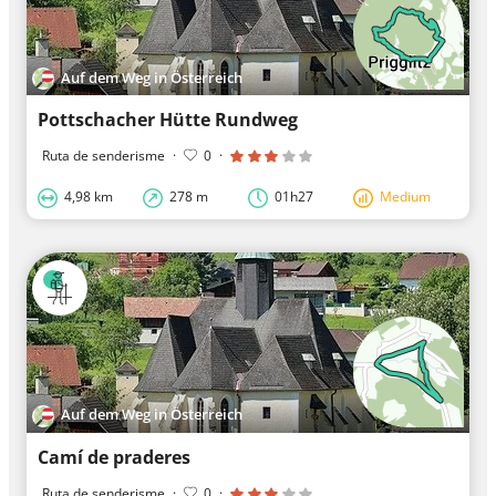
Auf dem Weg in Österreich
Pottschacher Hütte Rundweg
Ruta de senderisme
·
0
·
4,98 km
278 m
01h27
Medium
Auf dem Weg in Österreich
Camí de praderes
Ruta de senderisme
·
0
·