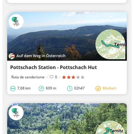
Auf dem Weg in Österreich
Pottschach Station - Pottschach Hut
Ruta de senderisme
·
0
·
7,68 km
609 m
02h47
Medium