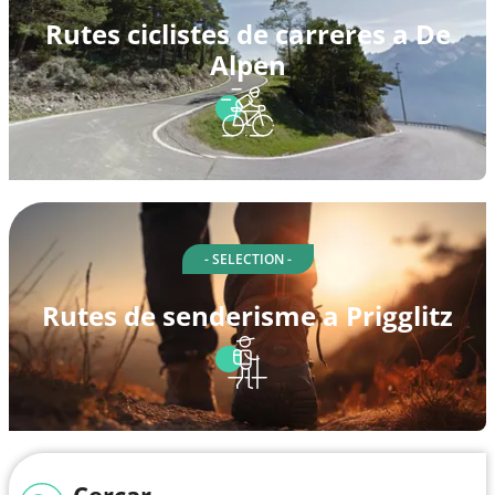
Rutes ciclistes de carreres a De
Alpen
- SELECTION -
Rutes de senderisme a Prigglitz
Cercar