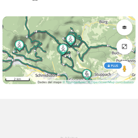
PLUS
2 km
Dades del mapa
© Thunderforest
© OpenStreetMap contributors