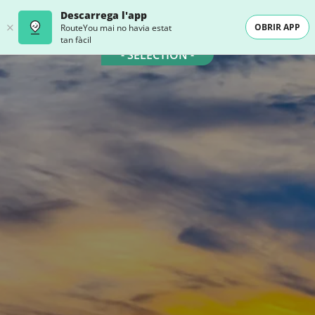
Descarrega l'app
OBRIR APP
RouteYou mai no havia estat
tan fàcil
- SELECTION -