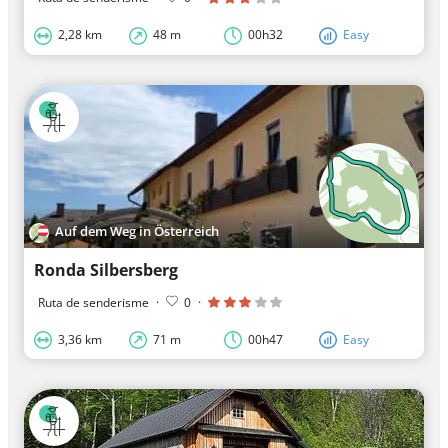
2,28 km
48 m
00h32
Easy
Auf dem Weg in Österreich
Ronda Silbersberg
Ruta de senderisme
·
0
·
3,36 km
71 m
00h47
Easy