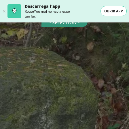
Descarrega l'app
OBRIR APP
RouteYou mai no havia estat
tan fàcil
- SELECTION -