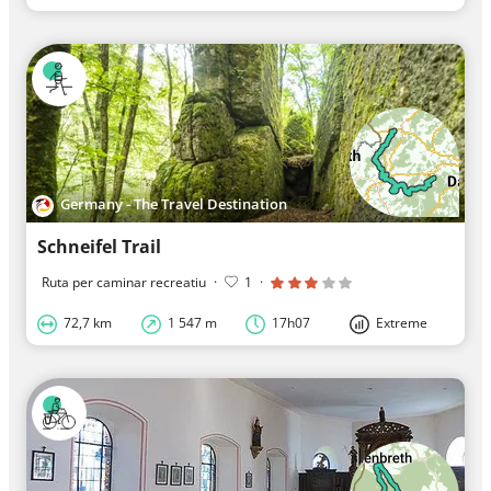
Germany - The Travel Destination
Schneifel Trail
Ruta per caminar recreatiu
·
1
·
72,7 km
1 547 m
17h07
Extreme