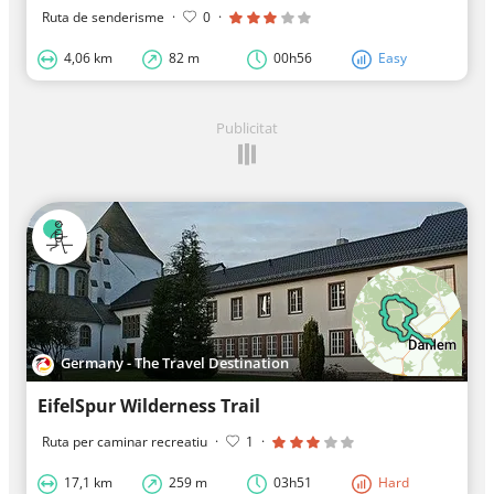
Ruta de senderisme
·
0
·
4,06 km
82 m
00h56
Easy
Publicitat
Germany - The Travel Destination
EifelSpur Wilderness Trail
Ruta per caminar recreatiu
·
1
·
17,1 km
259 m
03h51
Hard