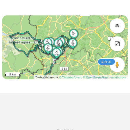
PLUS
5 km
Dades del mapa
© Thunderforest
© OpenStreetMap contributors