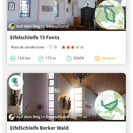
Auf dem Weg in Deutschland
Eifelschleife 13 Fonts
Ruta de senderisme
·
0
·
13,6 km
172 m
02h59
Medium
Auf dem Weg in Deutschland
EifelSchleife Berker Wald