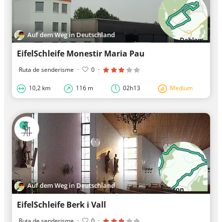
Auf dem Weg in Deutschland
EifelSchleife Monestir Maria Pau
Ruta de senderisme
·
0
·
10,2 km
116 m
02h13
Medium
Auf dem Weg in Deutschland
EifelSchleife Berk i Vall
Ruta de senderisme
·
0
·