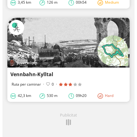
3,45 km
126 m
00h54
Medium
joverwimp
Vennbahn-Kylltal
Ruta per caminar
·
0
·
42,3 km
530 m
09h20
Hard
Publicitat