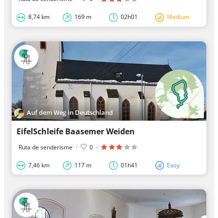
8,74 km
169 m
02h01
Medium
Auf dem Weg in Deutschland
EifelSchleife Baasemer Weiden
Ruta de senderisme
·
0
·
7,46 km
117 m
01h41
Easy