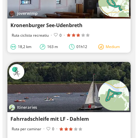
joverwimp
Kronenburger See-Udenbreth
Ruta ciclista recreatiu
·
0
·
18,2 km
163 m
01h12
Medium
Itineraries
Fahrradschleife mit LF - Dahlem
Ruta per caminar
·
0
·