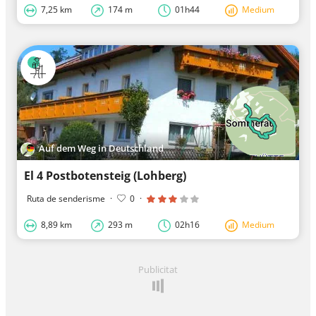
7,25 km
174 m
01h44
Medium
Auf dem Weg in Deutschland
El 4 Postbotensteig (Lohberg)
Ruta de senderisme
·
0
·
8,89 km
293 m
02h16
Medium
Publicitat