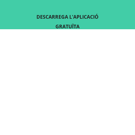
DESCARREGA L'APLICACIÓ
GRATUÏTA
SEGUEIX-NOS