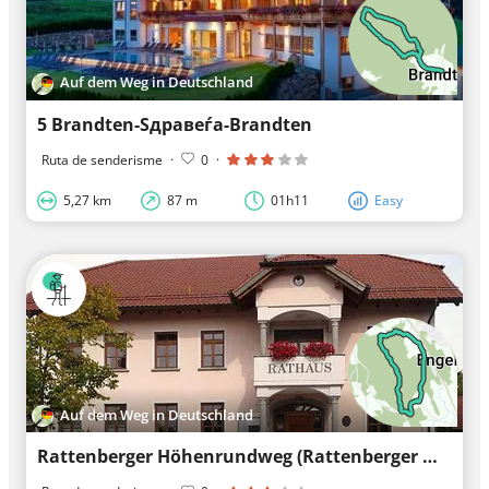
Auf dem Weg in Deutschland
5 Brandten-Sдравеѓа-Brandten
Ruta de senderisme
·
0
·
5,27 km
87 m
01h11
Easy
Auf dem Weg in Deutschland
Rattenberger Höhenrundweg (Rattenberger Wanderweg 10)