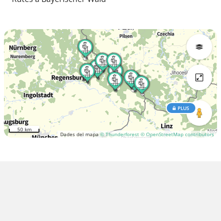
PLUS
50 km
Dades del mapa
© Thunderforest
© OpenStreetMap contributors