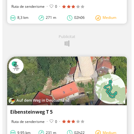
Ruta de senderisme
·
0
·
8,3 km
271 m
02h06
Medium
Publicitat
Auf dem Weg in Deutschland
Eibensteinweg T 5
Ruta de senderisme
·
0
·
9,95 km
231 m
02h22
Medium