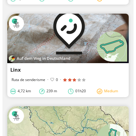
Auf dem Weg in Deutschland
Linx
Ruta de senderisme
·
0
·
4,72 km
239 m
01h20
Medium