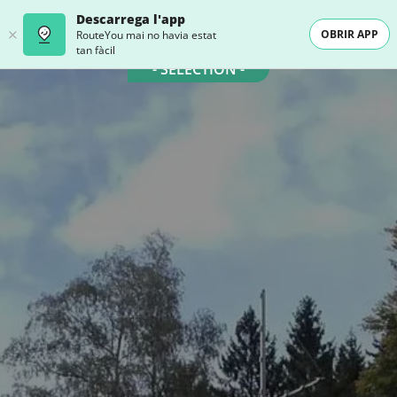
Descarrega l'app
OBRIR APP
RouteYou mai no havia estat
tan fàcil
- SELECTION -