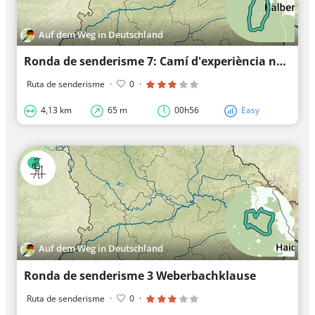
Auf dem Weg in Deutschland
Ronda de senderisme 7: Camí d'experiència natural Kobelberg
Ruta de senderisme
·
0
·
4,13 km
65 m
00h56
Easy
Auf dem Weg in Deutschland
Ronda de senderisme 3 Weberbachklause
Ruta de senderisme
·
0
·