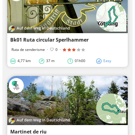
Auf dem Weg in Deutschland
Bk01 Ruta circular Sperlhammer
Ruta de senderisme
·
0
·
4,77 km
37 m
01h00
Easy
Auf dem Weg in Deutschland
Martinet de riu