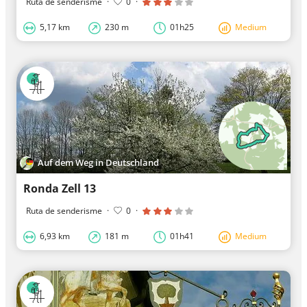
Ruta de senderisme
·
0
·
5,17 km
230 m
01h25
Medium
Auf dem Weg in Deutschland
Ronda Zell 13
Ruta de senderisme
·
0
·
6,93 km
181 m
01h41
Medium