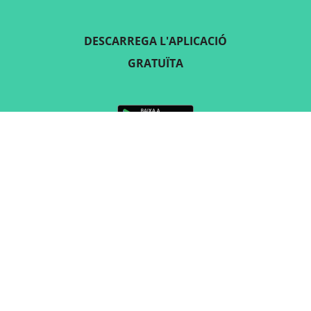
DESCARREGA L'APLICACIÓ
GRATUÏTA
SEGUEIX-NOS