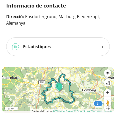
Informació de contacte
Direcció:
Ebsdorfergrund, Marburg-Biedenkopf,
Alemanya
Estadístiques
5 km
Dades del mapa
© Thunderforest
© OpenStreetMap contributors