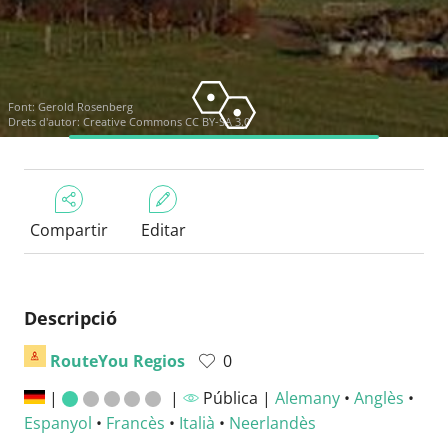
Font:
Gerold Rosenberg
Drets d'autor:
Creative Commons CC BY-SA 3.0
Compartir
Editar
Descripció
RouteYou Regios
0
|
|
Pública |
Alemany
•
Anglès
•
Espanyol
•
Francès
•
Italià
•
Neerlandès