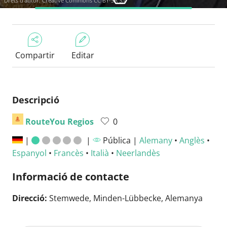
Drets d'autor:
Creative Commons CC BY-SA 3.0
Compartir
Editar
Descripció
RouteYou Regios
0
|
|
Pública |
Alemany
•
Anglès
•
Espanyol
•
Francès
•
Italià
•
Neerlandès
Informació de contacte
Direcció:
Stemwede, Minden-Lübbecke, Alemanya