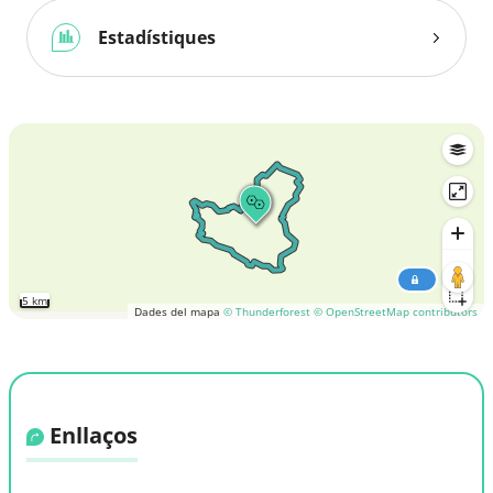
Estadístiques
5 km
Dades del mapa
© Thunderforest
© OpenStreetMap contributors
Enllaços