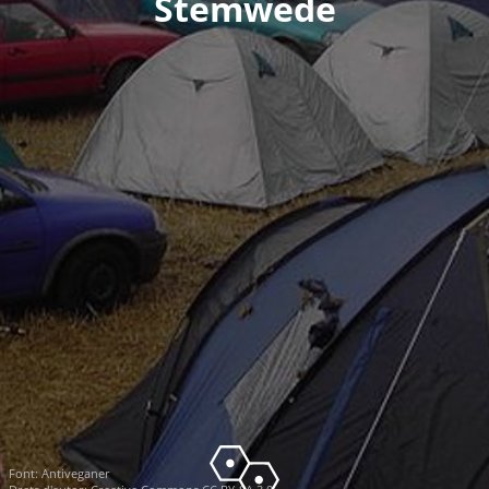
Stemwede
Font:
Antiveganer