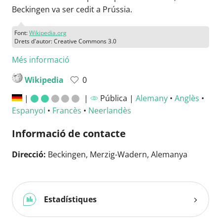
Beckingen va ser cedit a Prússia.
Font:
Wikipedia.org
Drets d'autor: Creative Commons 3.0
Més informació
Wikipedia
0
|
|
Pública |
Alemany
•
Anglès
•
Espanyol
•
Francès
•
Neerlandès
Informació de contacte
Direcció:
Beckingen, Merzig-Wadern, Alemanya
Estadístiques