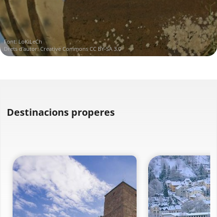
Font:
LoKiLeCh
Drets d'autor:
Creative Commons CC BY-SA 3.0
Destinacions properes