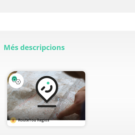
Més descripcions
RouteYou Regios