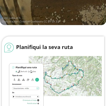
Font:
LoKiLeCh
Drets d'autor:
Creative Commons CC BY-SA 3.0
Planifiqui la seva ruta