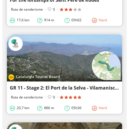
For the lordships of Sant Pere de Rodes
Ruta de senderisme
·
0
·
17,6 km
914 m
05h02
Hard
Catalunya Tourist Board
GR 11 - Stage 2: El Port de la Selva - Vilamaniscle
Ruta de senderisme
·
0
·
20,7 km
886 m
05h36
Hard