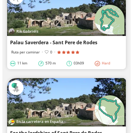
Rik Gabriëls
Palau Saverdera - Sant Pere de Rodes
Ruta per caminar
·
0
·
11 km
570 m
03h09
Hard
En la carretera en España