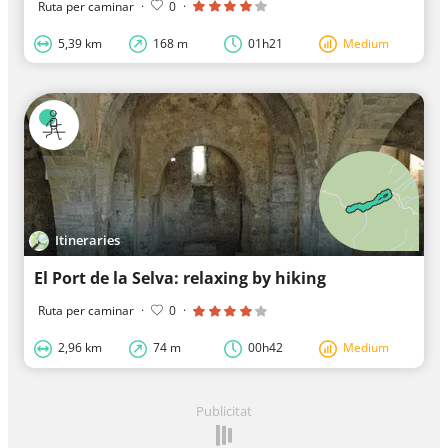
Ruta per caminar
·
0
·
5,39 km
168 m
01h21
Medium
Itineraries
El Port de la Selva: relaxing by hiking
Ruta per caminar
·
0
·
2,96 km
74 m
00h42
Medium
Publicitat