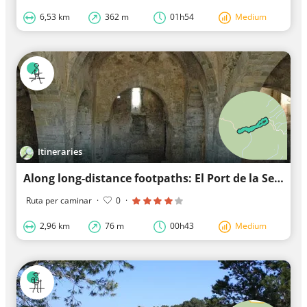
6,53 km
362 m
01h54
Medium
Itineraries
Along long-distance footpaths: El Port de la Selva
Ruta per caminar
·
0
·
2,96 km
76 m
00h43
Medium