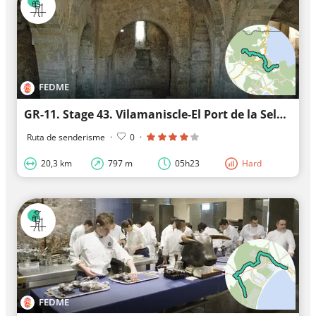
FEDME
GR-11. Stage 43. Vilamaniscle-El Port de la Selva
Ruta de senderisme
·
0
·
20,3 km
797 m
05h23
Hard
FEDME