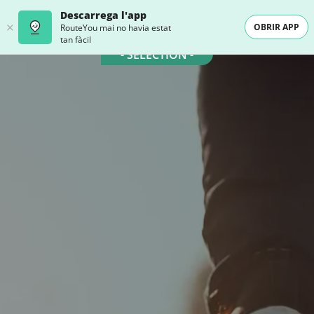
Descarrega l'app
OBRIR APP
RouteYou mai no havia estat
tan fàcil
- SELECTION -