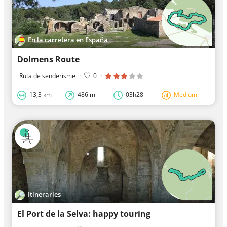
En la carretera en España
Dolmens Route
Ruta de senderisme
·
0
·
13,3 km
486 m
03h28
Medium
Itineraries
El Port de la Selva: happy touring