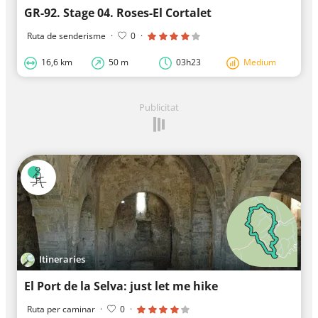
GR-92. Stage 04. Roses-El Cortalet
Ruta de senderisme
·
0
·
16,6 km
50 m
03h23
Medium
Publicitat
Itineraries
El Port de la Selva: just let me hike
Ruta per caminar
·
0
·