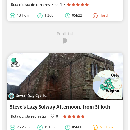
Ruta ciclista de carreres
·
1
·
134 km
1 268 m
05h22
Hard
Publicitat
Seven Day Cyclist
Steve's Lazy Solway Afternoon, from Silloth
Ruta ciclista recreatiu
·
0
·
75,2 km
191 m
05h00
Medium