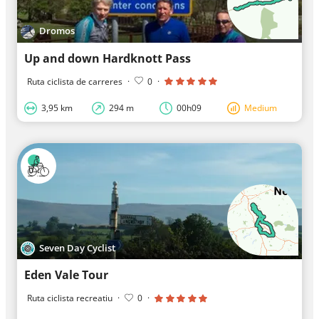
Dromos
Up and down Hardknott Pass
Ruta ciclista de carreres
·
0
·
3,95 km
294 m
00h09
Medium
Seven Day Cyclist
Eden Vale Tour
Ruta ciclista recreatiu
·
0
·