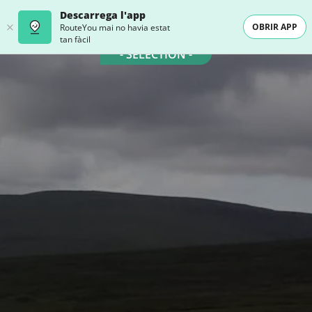
Descarrega l'app
OBRIR APP
RouteYou mai no havia estat
tan fàcil
- SELECTION -