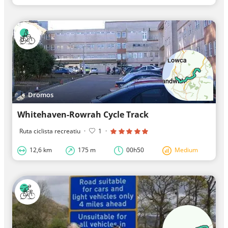
Dromos
Whitehaven-Rowrah Cycle Track
Ruta ciclista recreatiu
·
1
·
12,6 km
175 m
00h50
Medium