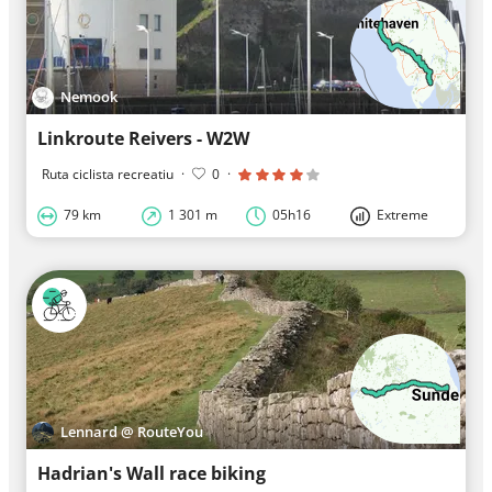
Nemook
Linkroute Reivers - W2W
Ruta ciclista recreatiu
·
0
·
79 km
1 301 m
05h16
Extreme
Lennard @ RouteYou
Hadrian's Wall race biking