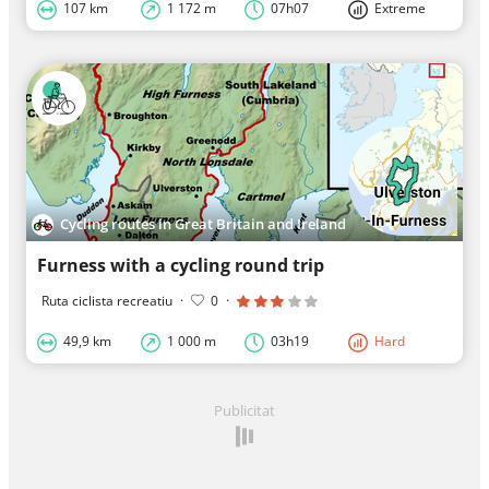
107 km
1 172 m
07h07
Extreme
Cycling routes in Great Britain and Ireland
Furness with a cycling round trip
Ruta ciclista recreatiu
·
0
·
49,9 km
1 000 m
03h19
Hard
Publicitat