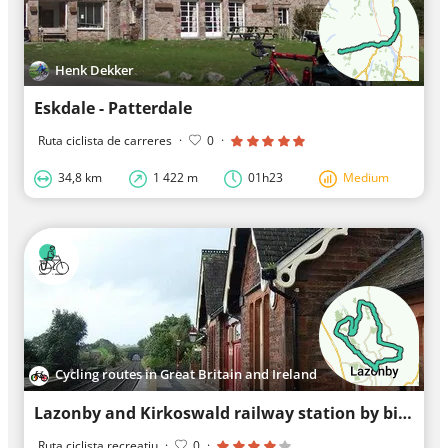
Henk Dekker
Eskdale - Patterdale
Ruta ciclista de carreres
·
0
·
34,8 km
1 422 m
01h23
Medium
Cycling routes in Great Britain and Ireland
Lazonby and Kirkoswald railway station by bike
Ruta ciclista recreatiu
·
0
·