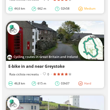
44,6 km
662 m
02h58
Medium
Cycling routes in Great Britain and Ireland
E-bike in and near Greystoke
Ruta ciclista recreatiu
·
0
·
46,8 km
615 m
03h07
Hard