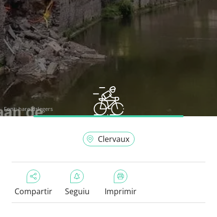
Font:
haroldslegers
Clervaux
Compartir
Seguiu
Imprimir