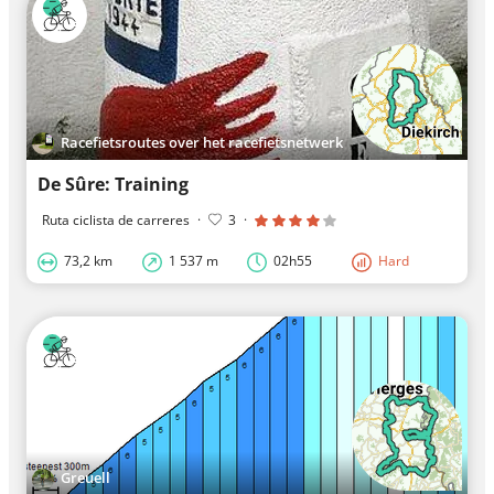
Racefietsroutes over het racefietsnetwerk
De Sûre: Training
Ruta ciclista de carreres
·
3
·
73,2 km
1 537 m
02h55
Hard
Greuell