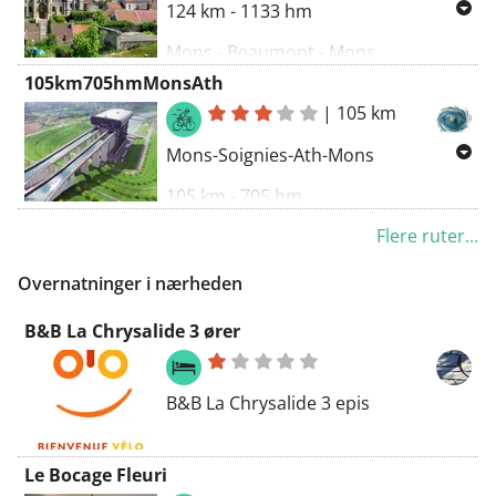
124 km - 1133 hm
Mons - Beaumont - Mons
105km705hmMonsAth
|
105 km
Mons-Soignies-Ath-Mons
105 km - 705 hm
Flere ruter...
Overnatninger i nærheden
B&B La Chrysalide 3 ører
B&B La Chrysalide 3 epis
Le Bocage Fleuri