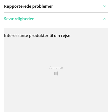
Rapporterede problemer
Seværdigheder
Interessante produkter til din rejse
Se på kort
Har du lagt mærke til noget på denne rute?
Tilføj et
Annonce
problem