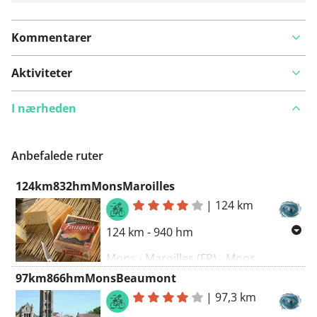
Kommentarer
Aktiviteter
I nærheden
Anbefalede ruter
124km832hmMonsMaroilles
|
124 km
124 km - 940 hm
Mons - Maroilles (FR) - Mons
97km866hmMonsBeaumont
|
97,3 km