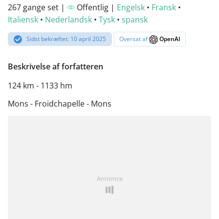
267 gange set |
Offentlig |
Engelsk
•
Fransk
•
Italiensk
•
Nederlandsk
•
Tysk
•
spansk
Sidst bekræftet: 10 april 2025
Oversat af
OpenAI
Beskrivelse af forfatteren
124 km - 1133 hm
Mons - Froidchapelle - Mons
Annonce