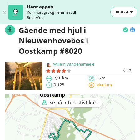
Hent appen
BRUG APP
Kom hurtigst og nemmest til
RouteYou
Gående med hjul i
Nieuwenhovebos i
Oostkamp #8020
Willem Vandenameele
3
7,18 km
26 m
01t28
Medium
Se på interaktivt kort