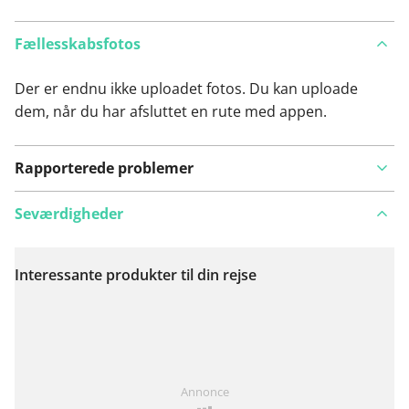
Fællesskabsfotos
Der er endnu ikke uploadet fotos. Du kan uploade
dem, når du har afsluttet en rute med appen.
Rapporterede problemer
Seværdigheder
Interessante produkter til din rejse
Se på kort
Har du lagt mærke til noget på denne rute?
Tilføj et
Annonce
problem