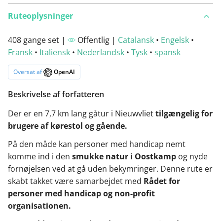
Ruteoplysninger
408 gange set |
Offentlig |
Catalansk
•
Engelsk
•
Fransk
•
Italiensk
•
Nederlandsk
•
Tysk
•
spansk
Oversat af
OpenAI
Beskrivelse af forfatteren
Der er en 7,7 km lang gåtur i Nieuwvliet
tilgængelig for
brugere af kørestol og gående.
På den måde kan personer med handicap nemt
komme ind i den
smukke natur i Oostkamp
og nyde
fornøjelsen ved at gå uden bekymringer. Denne rute er
skabt takket være samarbejdet med
Rådet for
personer med handicap og non-profit
organisationen.