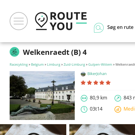
Søg en rute
Welkenraedt (B) 4
Racecykling
»
Belgium
»
Limburg
»
Zuid-Limburg
»
Gulpen-Wittem
» Welkenraedt 
BikerJohan
80,9 km
843 
03t14
Med