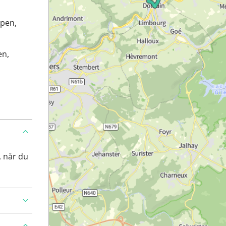
lpen,
en,
, når du