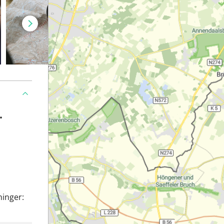
•
ninger: