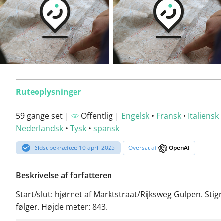
Ruteoplysninger
59 gange set |
Offentlig |
Engelsk
•
Fransk
•
Italiensk
Nederlandsk
•
Tysk
•
spansk
Sidst bekræftet: 10 april 2025
Oversat af
OpenAI
Beskrivelse af forfatteren
Start/slut: hjørnet af Marktstraat/Rijksweg Gulpen. Stig
følger. Højde meter: 843.