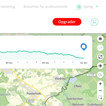
ndvisning
RouteYou for professionelle
Sprog
Opgrader
40 km
60 km
81 km