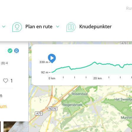
Ru
Plan en rute
Knudepunkter
339 m
(B) 4
92 m
0 km
20 km
1
m
ium