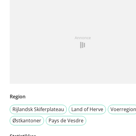
Annonce
Region
Rijlandsk Skiferplateau
Land of Herve
Voerregio
Østkantoner
Pays de Vesdre